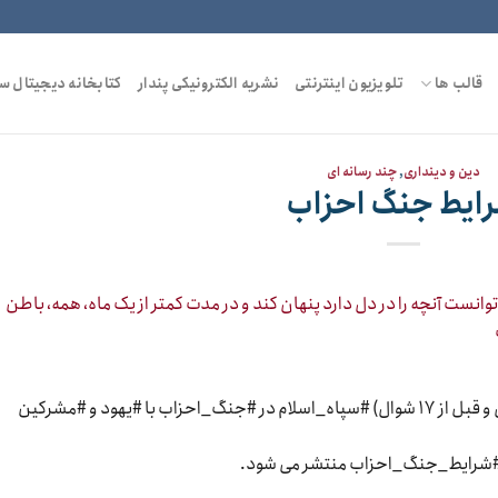
قالب ها
تلویزیون اینترنتی
نشریه الکترونیکی پندار
کتابخانه دیجیتال س
دین و دینداری
,
چند رسانه ای
ایط جنگ احزاب
در سال ۵ هجری، در چنین ایامی (بعد از ماه رمضان و قبل از ۱۷ شوال) #سپاه_اسلام در #جنگ_احزاب با #یهود و #مشرکین
شرایط_جنگ_احزاب منتشر می شود.