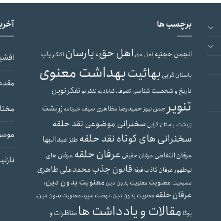
برچسب ها
آخری
اهل حق، یارسان
انجمن حجتیه
باب
اهل حق
اکنکار
افشی
بهداشت معنوی
بهائیت
باستان گرایی
مقدم
تفکر نوین
تاریخ و شخصیت شناسی
تصوف، گنابادیه
تفکر نو
تنویر
زرتشت
مختار
حمیدرضا مظاهری سیف
جمن نیوز
خبرنامه
سخنرانی موضوعی نقد حلقه
زرتشت، باستان گرایی
موسو
سخنرانی های کوتاه نقد حلقه
عبدالبها
طنز
عرفان حلقه
عرفان التقاطی
عرفان های
عرفان حقیقی
نازنی
قانون جذب
محمدعلی طاهری
نوظهور
عرفان کاذب
فرقه
معنویت بدون دین،
معنویت
معنویت بدون دین
مسیحیت
عرفان حلقه
معنویت بدون دین،
معنویت بدون دین، نهضت سپید
مقالات و یادداشت ها
مناظرات و
یوگا