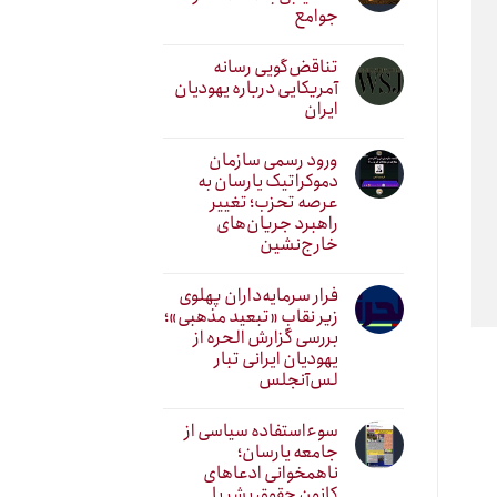
جوامع
تناقض‌گویی رسانه
آمریکایی درباره یهودیان
ایران
ورود رسمی سازمان
دموکراتیک یارسان به
عرصه تحزب؛ تغییر
راهبرد جریان‌های
خارج‌نشین
فرار سرمایه‌داران پهلوی
زیر نقابِ «تبعید مذهبی»؛
بررسی گزارش الحره از
یهودیان ایرانی تبار
لس‌آنجلس
سوءاستفاده سیاسی از
جامعه یارسان؛
ناهمخوانی ادعاهای
کانون حقوق بشر با