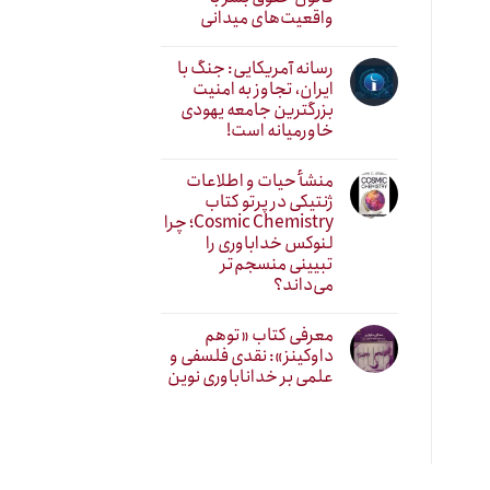
واقعیت‌های میدانی
رسانه آمریکایی: جنگ با
ایران، تجاوز به امنیت
بزرگترین جامعه یهودی
خاورمیانه است!
منشأ حیات و اطلاعات
ژنتیکی در پرتو کتاب
Cosmic Chemistry؛ چرا
لنوکس خداباوری را
تبیینی منسجم‌تر
می‌داند؟
معرفی کتاب «توهم
داوکینز»: نقدی فلسفی و
علمی بر خداناباوری نوین