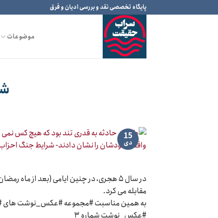
Ski
پایگاه تخصصی نقد و بررسی ادیان و فرق
t
conten
موضوعات
شر
15
دی
مقابله می کرد.
به همین مناسبت #مجموعه #عکس_نوشت های #
#عکس_نوشت شماره ۳