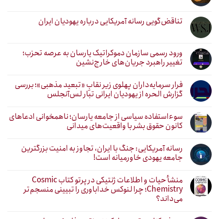
تناقض‌گویی رسانه آمریکایی درباره یهودیان ایران
ورود رسمی سازمان دموکراتیک یارسان به عرصه تحزب؛
تغییر راهبرد جریان‌های خارج‌نشین
فرار سرمایه‌داران پهلوی زیر نقابِ «تبعید مذهبی»؛ بررسی
گزارش الحره از یهودیان ایرانی تبار لس‌آنجلس
سوءاستفاده سیاسی از جامعه یارسان؛ ناهمخوانی ادعاهای
کانون حقوق بشر با واقعیت‌های میدانی
رسانه آمریکایی: جنگ با ایران، تجاوز به امنیت بزرگترین
جامعه یهودی خاورمیانه است!
منشأ حیات و اطلاعات ژنتیکی در پرتو کتاب Cosmic
Chemistry؛ چرا لنوکس خداباوری را تبیینی منسجم‌تر
می‌داند؟