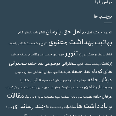
تماس با ما
برچسب ها
اهل حق، یارسان
انجمن حجتیه
باب
باستان گرایی
اهل حق
اکنکار
بهداشت معنوی
بهائیت
تاریخ و شخصیت شناسی
تصوف،
تنویر
تفکر نوین
حمیدرضا مظاهری سیف
جمن نیوز
گنابادیه
تفکر نو
خبرنامه
سخنرانی
سخنرانی موضوعی نقد حلقه
زرتشت
زرتشت، باستان گرایی
های کوتاه نقد حلقه
عبدالبها
عرفان التقاطی
طنز
عرفان حقیقی
عرفان حلقه
قانون جذب
عرفان های نوظهور
عرفان کاذب
فرقه
محمدعلی طاهری
معنویت بدون دین،
معنویت
معنویت بدون دین
مسیحیت
مقالات
عرفان حلقه
معنویت بدون دین، یوگا
معنویت بدون دین، نهضت سپید
و یادداشت ها
چند رسانه ای
مناظرات و نشست ها
کابالا
یهودیت