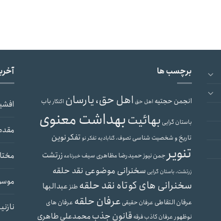
برچسب ها
آخری
اهل حق، یارسان
انجمن حجتیه
باب
اهل حق
اکنکار
افشی
بهداشت معنوی
بهائیت
باستان گرایی
مقدم
تفکر نوین
تاریخ و شخصیت شناسی
تصوف، گنابادیه
تفکر نو
تنویر
زرتشت
مختار
حمیدرضا مظاهری سیف
جمن نیوز
خبرنامه
سخنرانی موضوعی نقد حلقه
زرتشت، باستان گرایی
موسو
سخنرانی های کوتاه نقد حلقه
عبدالبها
طنز
عرفان حلقه
عرفان التقاطی
عرفان های
عرفان حقیقی
نازنی
قانون جذب
محمدعلی طاهری
نوظهور
عرفان کاذب
فرقه