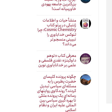
بزرگترین جامعه یهودی
خاورمیانه است!
منشأ حیات و اطلاعات
ژنتیکی در پرتو کتاب
Cosmic Chemistry؛ چرا
لنوکس خداباوری را
تبیینی منسجم‌تر
می‌داند؟
معرفی کتاب «توهم
داوکینز»: نقدی فلسفی و
علمی بر خداناباوری نوین
چگونه پرونده کلیسای
حضرت پطرس را به
مسئله‌ای سیاسی تبدیل
کردند؟ روندکاوی روایتهای
رسانه‌ایِ یک پرونده ملکی
تا بهره گیری سیاسی بین
المللی علیه ایران و نظام
اسلامی