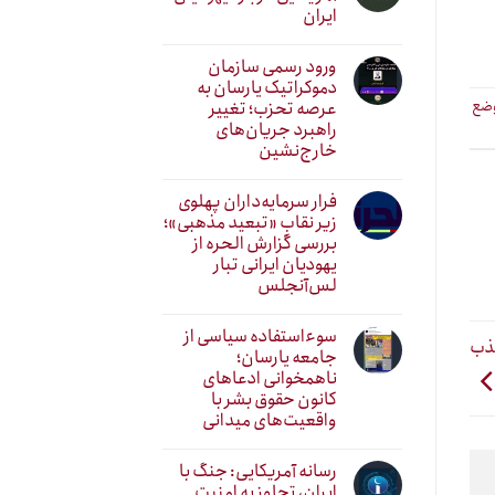
ایران
ورود رسمی سازمان
دموکراتیک یارسان به
عرصه تحزب؛ تغییر
وضع
راهبرد جریان‌های
خارج‌نشین
فرار سرمایه‌داران پهلوی
زیر نقابِ «تبعید مذهبی»؛
بررسی گزارش الحره از
یهودیان ایرانی تبار
لس‌آنجلس
سوءاستفاده سیاسی از
جذب
جامعه یارسان؛
ناهمخوانی ادعاهای
کانون حقوق بشر با
واقعیت‌های میدانی
رسانه آمریکایی: جنگ با
ایران، تجاوز به امنیت