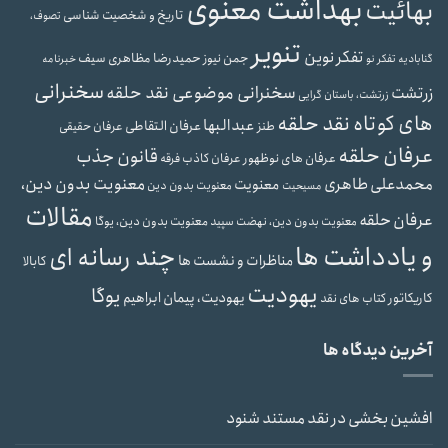
بهداشت معنوی
بهائیت
تاریخ و شخصیت شناسی
تصوف،
تنویر
تفکر نوین
حمیدرضا مظاهری سیف
جمن نیوز
گنابادیه
تفکر نو
خبرنامه
سخنرانی
سخنرانی موضوعی نقد حلقه
زرتشت
زرتشت، باستان گرایی
های کوتاه نقد حلقه
عبدالبها
عرفان التقاطی
طنز
عرفان حقیقی
عرفان حلقه
قانون جذب
عرفان های نوظهور
عرفان کاذب
فرقه
محمدعلی طاهری
معنویت بدون دین،
معنویت
معنویت بدون دین
مسیحیت
مقالات
عرفان حلقه
معنویت بدون دین، یوگا
معنویت بدون دین، نهضت سپید
و یادداشت ها
چند رسانه ای
مناظرات و نشست ها
کابالا
یهودیت
یوگا
یهودیت، پیمان ابراهیم
کاریکاتور
کتاب های نقد
آخرین دیدگاه ها
افشین بخشی
در
نقد مستند شنود