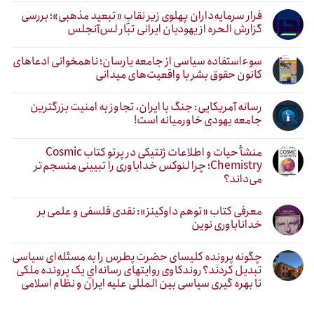
فرار سرمایه‌داران پهلوی زیر نقابِ «تبعید مذهبی»؛ بررسی
گزارش الحره از یهودیان ایرانی تبار لس‌آنجلس
سوءاستفاده سیاسی از جامعه یارسان؛ ناهمخوانی ادعاهای
کانون حقوق بشر با واقعیت‌های میدانی
رسانه آمریکایی: جنگ با ایران، تجاوز به امنیت بزرگترین
جامعه یهودی خاورمیانه است!
منشأ حیات و اطلاعات ژنتیکی در پرتو کتاب Cosmic
Chemistry؛ چرا لنوکس خداباوری را تبیینی منسجم‌تر
می‌داند؟
معرفی کتاب «توهم داوکینز»: نقدی فلسفی و علمی بر
خداناباوری نوین
چگونه پرونده کلیسای حضرت پطرس را به مسئله‌ای سیاسی
تبدیل کردند؟ روندکاوی روایتهای رسانه‌ایِ یک پرونده ملکی
تا بهره گیری سیاسی بین المللی علیه ایران و نظام اسلامی