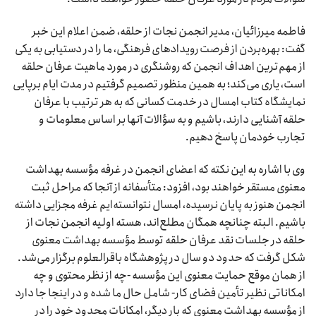
فاطمه میرزائیان، مدیر انجمن نجات از حلقه، ضمن اعلام این خبر
گفت: بهره‌بردن از فرصت رویدادهای فرهنگی، ما را در دستیابی به یکی
از مهم‌ترین اهداف انجمن که روشنگری در مورد ماهیت عرفان حلقه
است، یاری می‌کند؛ به همین منظور تصمیم گرفتیم در مدت ایام برپایی
نمایشگاه کتاب امسال در خدمت کسانی که به هر ترتیب با عرفان
حلقه آشنایی دارند، باشیم و به سؤالات آنها بر اساس معلومات و
تجارب خودمان پاسخ دهیم.
وی با اشاره به این نکته که اعضای انجمن در غرفه مؤسسه بهداشت
معنوی مستقر خواهند بود، افزود: متأسفانه از آنجا که مراحل ثبت
انجمن هنوز به پایان نرسیده، امسال نتوانسته‌ایم غرفه مجزایی داشته
باشیم. البته چنانچه همگان مطلع‌اند، هسته اولیه انجمن نجات از
حلقه در جلسات نقد عرفان حلقه توسط مؤسسه بهداشت معنوی
شکل گرفت که حدود دو سال در پژوهشگاه باقرالعلوم برگزار می‌شد.
از همان موقع حمایت معنوی این مؤسسه -چه از نظر محتوی و چه
امکاناتی نظیر تأمین فضای کار- شامل حال ما شده و در اینجا جا دارد
از مؤسسه بهداشت معنوی که بار دیگر، امکانات محدود خود را در