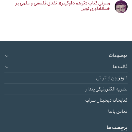
معرفی کتاب «توهم داوکینز»: نقدی فلسفی و علمی بر
خداناباوری نوین
موضوعات
قالب ها
تلویزیون اینترنتی
نشریه الکترونیکی پندار
کتابخانه دیجیتال سراب
تماس با ما
برچسب ها