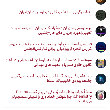
تناقض‌گویی رسانه آمریکایی درباره یهودیان ایران
ورود رسمی سازمان دموکراتیک یارسان به عرصه تحزب؛
تغییر راهبرد جریان‌های خارج‌نشین
فرار سرمایه‌داران پهلوی زیر نقابِ «تبعید مذهبی»؛ بررسی
گزارش الحره از یهودیان ایرانی تبار لس‌آنجلس
سوءاستفاده سیاسی از جامعه یارسان؛ ناهمخوانی ادعاهای
کانون حقوق بشر با واقعیت‌های میدانی
رسانه آمریکایی: جنگ با ایران، تجاوز به امنیت بزرگترین
جامعه یهودی خاورمیانه است!
منشأ حیات و اطلاعات ژنتیکی در پرتو کتاب Cosmic
Chemistry؛ چرا لنوکس خداباوری را تبیینی منسجم‌تر
می‌داند؟