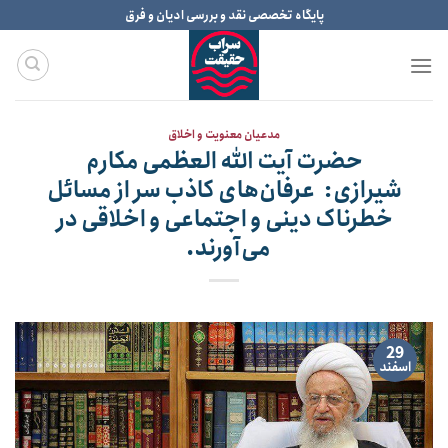
Ski
پایگاه تخصصی نقد و بررسی ادیان و فرق
t
conten
مدعیان معنویت و اخلاق
حضرت آیت الله العظمی مکارم
شیرازی: عرفان‌هاى کاذب سر از مسائل
خطرناک دینى و اجتماعى و اخلاقى در
مى‌آورند.
29
اسفند