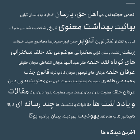
اهل حق، یارسان
انجمن حجتیه
باب
باستان گرایی
اهل حق
اکنکار
بهداشت معنوی
بهائیت
تاریخ و شخصیت شناسی
تصوف،
تنویر
تفکر نوین
حمیدرضا مظاهری سیف
جمن نیوز
گنابادیه
تفکر نو
خبرنامه
سخنرانی
سخنرانی موضوعی نقد حلقه
زرتشت
زرتشت، باستان گرایی
های کوتاه نقد حلقه
عبدالبها
عرفان التقاطی
طنز
عرفان حقیقی
عرفان حلقه
قانون جذب
عرفان های نوظهور
عرفان کاذب
فرقه
محمدعلی طاهری
معنویت بدون دین،
معنویت
معنویت بدون دین
مسیحیت
مقالات
عرفان حلقه
معنویت بدون دین، یوگا
معنویت بدون دین، نهضت سپید
و یادداشت ها
چند رسانه ای
مناظرات و نشست ها
کابالا
یهودیت
یوگا
یهودیت، پیمان ابراهیم
کاریکاتور
کتاب های نقد
آخرین دیدگاه ها