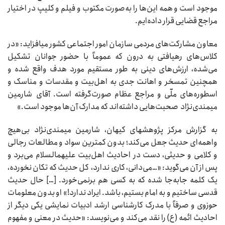
موجود است و همه این‌ها را به‌صورت مکتوب و فیلم و کلیپ در اختیار
مراجع قضایی قرار داده‌ایم.
معاون مشارکت‌های مردمی سازمان امور اجتماعی کشور می‏افزاید: «در
کلاس‌های رهیافتی به درون که عموماً با حضور جوانان تشکیل
می‌شده، ارزش‌های دینی به طور مستقیم مورد هدف واقع شده و
همچنین تمسخر و اهانت جدی به اهل‌بیت و مقدسات و مناسک و
اسطوره‌های ملّی و مراجع عظام صورت‌گرفته است. آقای شارمین
میمندی‌نژاد صحبت‌هایی داشته‌اند که مدارک آن‌ها موجود است.»
به گزارش مرکز پژوهش‏های کیهان، شارمین میمندی‌نژاد بی‌هیچ
واهمه‌ای حدیث جعل می‌کند؛ بدون کمترین سواد و مطالعات رجالی
و کلامی و حدیثی، دست در احادیث اهل‌بیت علیهم‏السلام می‌برد و
پس از آن می‌گوید: «…می‌دانی، کاری ندارد، کل حدیث که تکان نخورده،
یک کلمه جابه‌جا شده که به کسی هم برنمی‌خورد. […] حال حدیث
قدسی ساختیم و به امام بستیم، باشد. ایراد ندارد!» او بدون معلومات
حوزوی و صرفاً با مدرک کارشناسی ارشد ادبیات نمایشی یکی دیگر از
احادیث ائمه (ع) را نقد می‌کند و می‌نویسد: «حدیث در معنی و مفهوم