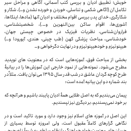
خویش؛ تطبیق ادیان و بررسی کتب آسمانی، آگاهی و مراحل سیر
تکامل آن (آگاهی شکمی و تناسلی، خوردن و خورده نشدن و…)، شکار و
شکارگری، خدای پدر، بررسی اقوام مختلف و ادیان آنها (مادها، اینکاها،
آشوری‌ها، اقوام ساکن بین‌النهرین و….)، شخصیت‏شناسی،
فراروان‌شناسی، نظریات فیزیک در خصوص چیستی جهان،
خودشناسی، مباحث پزشکی کهن (طب چینی، هندی، آیورودا و…)
هیپنوتیزم و خودهیپنوتیزم و در نهایت دگرخواهی و…
بخشی از مباحث فوق، آموزه‌هایی است که در معنویت های نوپدید
مطرح می‌شود. نمونه‌هایی از نمود خارجی این آموزش‌ها را در بیانیۀ
طرح کوچه گردان عاشق در شب قدر سال ۱۳۹۵ می‌توان یافت. مثلاً در
بند شماره دو این بیانیه آمده است:
پیمان می‌بندیم که به اصل طلایی همۀ ادیان پایبند باشیم و هر آنچه که
بر خود نمی‌پسندیم، بر دیگری نیز نپسندیم.
این اصل در آموزه های اسلام نیز وجود دارد و مورد تاکید است و در
نگاهی گزاره‏ای کاملاً مقبول است، ولی امروزه توسط بسیاری از
جریان‌های معنویت ‏خواهِ هماهنگ با نظام سلطه، به شیوۀ ناصحیحی