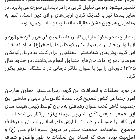
تفسیر می‏شود و نوعی تقلیل‏ گرایی در امر دینداری صورت می پذیرد. در
سایر بندها نیز با کمرنگ کردن ارزش‌های والای دین اسلام، تنها به
مفاهیمی همچون عشق، حقیقت، انسانیت و … اشاره می‌شود.
بعد از چند دوره کوتاه از این کلاس‌ها، شارمین گروهی را گرد هم آورد و
لابراتوار روحانی را در بیمارستان کودکان علی‌اصغر(ع) به راه انداخت.
این گروه روش‌های شفابخشی مختلفی را برای کمک به درمان کودکان
سرطانی، موازی با درمان‌های متداول انجام می‌دادند. در حدود سال
۱۳۷۵ دوره‌ای را نیز با عنوان تئاتر درمانی در دانشگاه الزهرا برگزار
کرد.
در مورد تخلفات و انحرافات این گروه، زهرا عابدینی معاون سازمان
امور اجتماعی کشور تصریح کرد: عمدۀ کلاس‌های دینی و مذهبی این
جمعیت گاهی تحت عنوان رهیافتی به درون توسط رئیس هیئت‌امنای
این جمعیت؛ یعنی آقای شارمین میمندی‌نژاد برگزار می‌شده است.
این کلاس‏ها عموماً در ضدیت با ارزش‌های اسلامی و دینی و برخلاف
موضوع اساسنامه جمعیت مبتنی بر ترویج سیره امام علی (ع) و
اهل‌بیت بوده است که اسناد این تخلفات به طور واضح و شفاف