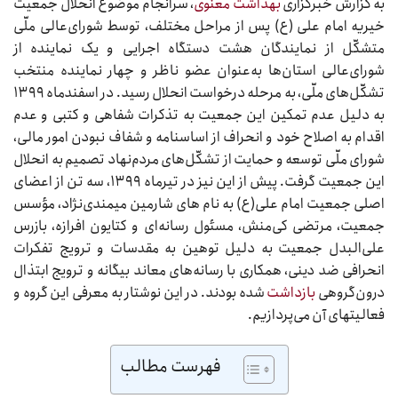
به گزارش خبرگزاری
بهداشت معنوی
، سرانجام موضوع انحلال جمعیت
خیریه امام علی (ع) پس از مراحل مختلف، توسط شورای‌عالی ملّی
متشکّل از نمایندگان هشت دستگاه اجرایی و یک نماینده از
شورای‌عالی استان‌ها به‌عنوان عضو ناظر و چهار نماینده منتخب
تشکّل‌های ملّی، به مرحله درخواست انحلال رسید. در اسفندماه ۱۳۹۹
به دلیل عدم تمکین این جمعیت به تذکرات شفاهی و کتبی و عدم
اقدام به اصلاح خود و انحراف از اساسنامه و شفاف نبودن امور مالی،
شورای ملّی توسعه و حمایت از تشکّل‌های مردم‌نهاد تصمیم به انحلال
این جمعیت گرفت. پیش از این نیز در تیرماه ۱۳۹۹، سه تن از اعضای
اصلی جمعیت امام علی(ع) به نام ‏های شارمین میمندی‌نژاد، مؤسس
جمعیت، مرتضی کی‌منش، مسئول رسانه‌ای و کتایون افرازه، بازرس
علی‌البدل جمعیت به دلیل توهین به مقدسات و ترویج تفکرات
انحرافی ضد دینی، همکاری با رسانه‌های معاند بیگانه و ترویج ابتذال
درون‌گروهی
بازداشت
شده بودند. در این نوشتار به معرفی این گروه و
فعالیت‏های آن می‌پردازیم.
فهرست مطالب