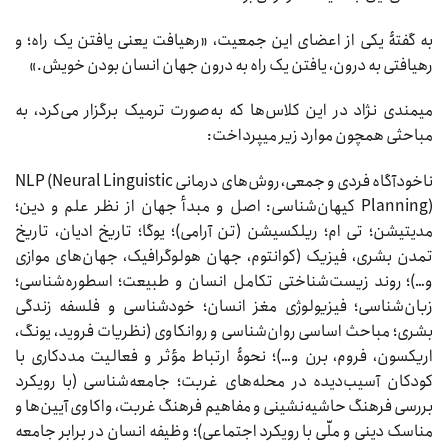
به گفتۀ یکی از اعضای این جمعیت، «رهیافت یعنی یافتن یک راه؛ و
رهیافتی به درون، یافتن یک راه به درون جهان انسان بودن خویش.»
میمندی نژاد در این کلاس‌ها که به‌صورت ترمیک برگزار می‌کرد، به
مباحثی همچون موارد زیر می‏پرداخت:
ناخودآگاه فردی و جمعی، روش‌های درمانی NLP (Neural Linguistic
Planning) کیهان‌شناسی: اصل و مبدأ جهان از نظر علم و دین؛
مدیتیشن؛ تی ام؛ ریلکسیشن (تن ‏آرامی)؛ یوگا؛ تاریخ ادیان، تاریخ
تمدن بشری، فیزیک (کوانتوم، جهان هولوگرافیک، جهان‌های موازی
و…)؛ روند زیست‌شناختی تکامل انسان و طبیعت؛ اسطوره‌شناسی؛
زبان‌شناسی؛ فیزیولوژی مغز انسان؛ خودشناسی و فلسفه زندگی
بشری؛ مباحث اساسی روان‌شناسی و روانکاوی (نظریات فروید، یونگ،
اریکسون، فروم، برن و…)؛ نحوۀ ارتباط مؤثر و فعالیت مددکاری با
کودکان آسیب‌دیده در محله‌های غربت؛ جامعه‌شناسی (با رویکرد
بررسی فرهنگ حاشیه‌نشینی و مفاهیم فرهنگ غربت، واکاوی آیین‌ها و
مناسک دینی و ملّی با رویکرد اجتماعی)؛ وظیفه انسان در برابر جامعه