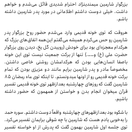
بزرگوار شارمین میمندی‏نژاد احترام شدیدی قائل می‌شدم و خواهم
داشت. خیلی دوست داشتم اطلاعاتی در مورد پدر شارمین داشته
باشم.
هروقت که توی خونه قدیمی وارد می‌شدم حضور روح بزرگوار پدر
شارمین رو حس می‌کردم همیشه می‌گفتم این‌همه اتفاق‌های بزرگ که
هرکدام معجزه‌ای بود برای خودش (روییدن گل یخ، دیدن روی بزرگوار
حضرت علی (ع) و…….) تنها از برکت جمعیت نیست توی این خونه
باصفا انسان‌هایی بودن که هرکدامشان روشنی خاصی داشتن.
مخصوصاً مادر و پدر شارمین برایم مانند دو عزیزی بودن که تمام
برکت خونه قدیمی رو از اونها میدونستم. تا اینکه توی ماه رمضان ۸۵
شارمین گفت که روزهای چهارشنبه بعدازظهر توی خونه قدیمی تفسیر
قرآن می‏خوان انجام بدن و خواستن از همه‏مون که حضور داشته
باشیم.
با شکوه بود بعدازظهرهای چهارشنبه واقعاً دوست داشتم. سوره حمد
را به‌خوبی یادم هست که شارمین با چه شوقی برایمان تفسیر می‌کرد.
توی جلسه اول شارمین بهمون گفت که پدرش از او خواسته تفسیر