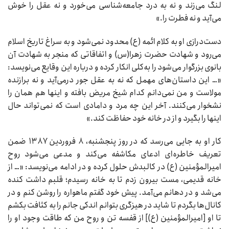
لنگ می‌زند و نه به درد جامعه‌شناسی می‌خورد و نه عقل را خوش
می‌آید و نه فطرت را.»
دست‌درازی او به کلام ائمه (ع) محدود نمی‌شود و به سراغ تاریخ اسلام
می‌رود و شهادت حضرت زهرا(س) و اتفاقاتی که منجر به شهادت آن
بانوی بزرگوار می‌‌شود را به‌کلی انکار کرده و درباره این وقایع می‌نویسد:
«… این داستان‌های مهمل که نه به عقل جور درمی‌آید و نه برازنده
مولاست و من نمی‌دانم کدام شیخ مریض بافته و اینها هم همان را
نشخوار می‌کنند. آخر این چه مرد و دامادی است که نمی‌تواند حال
اینها را بگیرد و از در خانه خود حفاظت کند.»
کار او به جایی می‌رسد که در روز پنجشنبه، ۸ فروردین ۱۳۸۷ ضمن
تعریف خاطره‌ای ادعای مکاشفه می‌کند و مدعی می‌شود روح
امیرالمؤمنین (ع) در کالبدش حلول کرده و در ادامه می‌نویسد: «… از
خانه قدیمی، مست بیرون زدم تا به خانه رسیدم؛ قلبم داشت کنده
می‌شد و در دهانم می‌آمد. پیش خود گفتم ماهواره را روشن کنم و در
کانال‌ها بگردم تا شاید در هیز‌گری بتوانم اندکی جانم را به کثافت بکشم
تا او [امیرالمؤمنین (ع)] از قفسه تن و روح من که طاقت وجود او را