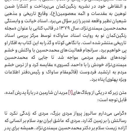
و التقاطی خود در نشریه رنگین‌کمان می‌پرداخت و آشکارا ضمن
توهین به مقدسات و ائمه معصومین(ع)، وقایع تاریخی و مذهبی
شیعیان نظیر واقعه غدیر را زیر سؤال می‌برد. اسناد خیانت و وابستگی
محمدحسین میمندی‌نژاد، سال ۱۳۷۹ در قالب کتابی با عنوان «مجله
رنگین‌کمان نو به روایت اسناد ساواک» توسط مرکز بررسی اسناد
تاریخی منتشر شده است. با نگاهی کوتاه و گذرا به این کتاب به افکار او
پی خواهیم برد. سرانجام فعالیت‌های محمدحسین با واکنش و خشم
توده‌های عظیم مردمی مواجه شد تا جایی که محمدحسین
میمندی‌نژاد خودش را با «احمد کسروی» مقایسه کرد و از ترس خشم
مردم به ارتشبد فردوست (قائم‌مقام ساواک و رئیس‌دفتر اطلاعات
ویژه پهلوی) پناه برد.
متن زیر که در یکی از وبلاگ‌های
[۱]
مریدان شارمین در بارۀ پدرش آمده،
قابل‌توجه است:
«گرامی می‌دارم سالروز پرواز مردی بزرگ، مردی که زندگی نکرد تا
رسالتش را بر زمین گذارد. مردی که عاشق ایران بود سلام بر انسانی که
آزاده زیست سلام بر دکتر محمدحسین میمندی‌نژاد. همیشه برای پدر