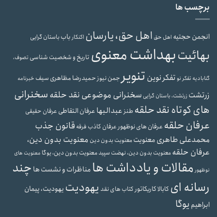
برچسب ها
اهل حق، یارسان
انجمن حجتیه
باب
باستان گرایی
اهل حق
اکنکار
بهداشت معنوی
بهائیت
تاریخ و شخصیت شناسی
تصوف،
تنویر
تفکر نوین
جمن نیوز
حمیدرضا مظاهری سیف
گنابادیه
تفکر نو
خبرنامه
سخنرانی
سخنرانی موضوعی نقد حلقه
زرتشت
زرتشت، باستان گرایی
های کوتاه نقد حلقه
عبدالبها
عرفان التقاطی
طنز
عرفان حقیقی
عرفان حلقه
قانون جذب
عرفان های نوظهور
عرفان کاذب
فرقه
معنویت بدون دین،
محمدعلی طاهری
معنویت
معنویت بدون دین
عرفان حلقه
معنویت بدون دین، نهضت سپید
معنویت بدون دین، یوگا
معنویت های
مقالات و یادداشت ها
چند
مناظرات و نشست ها
نوظهور
رسانه ای
یهودیت
یهودیت، پیمان
کابالا
کاریکاتور
کتاب های نقد
یوگا
ابراهیم