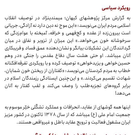
رویکرد سیاسی
به گزارش مرکز پژوهش‏های کیهان؛ میمندی‏نژاد در توصیف انقلاب
اسلامی مردم ایران می‌نویسد: «این موج نه دین دارد نه آزادگی، جریانی
است بیرون‌زده از عقده و کج‌فهمی و خرافه، آمیخته با عوام‌زدگی که
سرخوشانه خون می‌خواهد.» این میزان از تزویر و نفاق در میان
گردانندگان این تشکیلات بیانگر و نشان‌دهنده عمق فساد و فریبکاری
آنان می‏باشد. او حتی هشت سال دفاع مقدس را جنگی «در وهم
حسین‌خواهی و یزید‌خواهی» توصیف کرده و با رویکردی تفرقه‌افکنانه
خطاب به مردم کردستان می‌نویسد: «کفتاران از ریختن خون شمایان،
شهادت تقسیم می‌کردند.» و این‌چنین ایستادگی رزمندگان اسلام در
برابر گروه‌های تجزیه‌طلب را وصف می‌کند و لقب کفتار به آنان
می‌دهد!
اینها همه گوشه‏ای از عقاید، انحرافات و عملکرد تشکّلی خیّر موسوم به
جمعیت امام علی (ع) می‏باشد که از سال ۱۳۷۸ تاکنون در کشور عزیز
ایران مشغول فعالیت و ترویج عقاید باطل و غیرواقعی هستند.