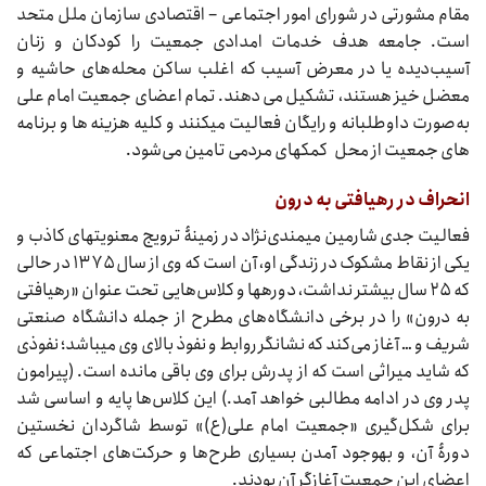
مقام مشورتی در شورای امور اجتماعی – اقتصادی سازمان ملل متحد
است. جامعه هدف خدمات امدادی جمعیت را کودکان و زنان
آسیب‌دیده یا در معرض آسیب که اغلب ساکن محله‌های حاشیه و
معضل خیز هستند، تشکیل می دهند. تمام اعضای جمعیت امام علی
به‌صورت داوطلبانه و رایگان فعالیت می‏کنند و کلیه هزینه ‏ها و برنامه
‏های جمعیت از محل کمک‏های مردمی تامین می‌شود.
انحراف در رهیافتی به درون
فعالیت جدی شارمین میمندی‌نژاد در زمینۀ ترویج معنویت‏های کاذب و
یکی از نقاط مشکوک در زندگی او، آن است که وی از سال ۱۳۷۵ در حالی
که ۲۵ سال بیشتر نداشت، دوره‏ها و کلاس‌هایی تحت عنوان «رهیافتی
به درون» را در برخی دانشگاه‌های مطرح از جمله دانشگاه صنعتی
شریف و … آغاز می‌کند که نشانگر روابط و نفوذ بالای وی می‏باشد؛ نفوذی
که شاید میراثی است که از پدرش برای وی باقی مانده است. (پیرامون
پدر وی در ادامه مطالبی خواهد آمد.) این کلاس‌ها پایه و اساسی شد
برای شکل‌گیری «جمعیت امام علی(ع)» توسط شاگردان نخستین
دورۀ آن، و به‏وجود آمدن بسیاری طرح‌ها و حرکت‌های اجتماعی که
اعضای این جمعیت آغازگر آن بودند.