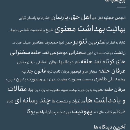
برچسب ها
اهل حق، یارسان
انجمن حجتیه
باب
باستان گرایی
اهل حق
اکنکار
بهداشت معنوی
بهائیت
تاریخ و شخصیت شناسی
تصوف،
تنویر
تفکر نوین
حمیدرضا مظاهری سیف
جمن نیوز
گنابادیه
تفکر نو
خبرنامه
سخنرانی
سخنرانی موضوعی نقد حلقه
زرتشت
زرتشت، باستان گرایی
های کوتاه نقد حلقه
عبدالبها
عرفان التقاطی
طنز
عرفان حقیقی
عرفان حلقه
قانون جذب
عرفان های نوظهور
عرفان کاذب
فرقه
محمدعلی طاهری
معنویت بدون دین،
معنویت
معنویت بدون دین
مسیحیت
مقالات
عرفان حلقه
معنویت بدون دین، یوگا
معنویت بدون دین، نهضت سپید
و یادداشت ها
چند رسانه ای
مناظرات و نشست ها
کابالا
یهودیت
یوگا
یهودیت، پیمان ابراهیم
کاریکاتور
کتاب های نقد
آخرین دیدگاه ها