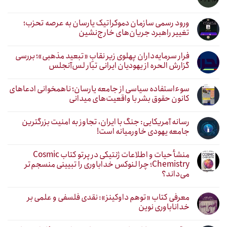
ورود رسمی سازمان دموکراتیک یارسان به عرصه تحزب؛
تغییر راهبرد جریان‌های خارج‌نشین
فرار سرمایه‌داران پهلوی زیر نقابِ «تبعید مذهبی»؛ بررسی
گزارش الحره از یهودیان ایرانی تبار لس‌آنجلس
سوءاستفاده سیاسی از جامعه یارسان؛ ناهمخوانی ادعاهای
کانون حقوق بشر با واقعیت‌های میدانی
رسانه آمریکایی: جنگ با ایران، تجاوز به امنیت بزرگترین
جامعه یهودی خاورمیانه است!
منشأ حیات و اطلاعات ژنتیکی در پرتو کتاب Cosmic
Chemistry؛ چرا لنوکس خداباوری را تبیینی منسجم‌تر
می‌داند؟
معرفی کتاب «توهم داوکینز»: نقدی فلسفی و علمی بر
خداناباوری نوین