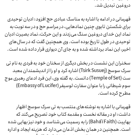
دروغین تبدیل شد.
قهرمانی در ادامه با اشاره به مناسک عبادی حج افزود: ادیان توحیدی
برای شکستن تابوی چنین نمادهایی، در مراسم حج و در سه نوبت به
نماد این خدای دروغین سنگ می‌زدند و این حرکت، نماد بصیرت ادیان
توحیدی در طول تاریخ بوده است. وی همچنین گفت که در سال‌های
اخیر، این نماد برداشته شده و به جای آن دیواری قرار داده شده است.
سخنران این نشست در بخش دیگری از سخنان خود به فردی به نام تی
سرک سوسج (Tsirk Susuej) اشاره کرد و او را از اندیشمندان معبد
ست (Temple of Set) دانست. به گفته وی، این فرد ادعای رهبری موج
سوم شیطانی را با عنوان سفارت لوسیفر (Embassy of Lucifer)
مطرح کرده است.
قهرمانی با اشاره به نوشته‌های منتسب به تی سرک سوسج اظهار
داشت: او در مقاله نخست و مقدمه کتاب خود تصریح می‌کند که
بهاییت (Baháʼí Faith) را به رسمیت می‌شناسد و خود نیز بهایی شده
است. همچنین در همان بخش اذعان می‌دارد که هزینه ایجاد و اداره