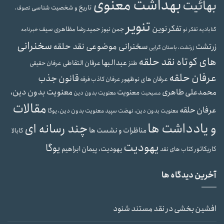
بهداشت معنوی
بهائیت
تاریخ و شخصیت شناسی
تصوف،
تنویر
تفکر نوین
حمیدرضا مظاهری سیف
جمن نیوز
گنابادیه
تفکر نو
خبرنامه
سخنرانی
سخنرانی موضوعی نقد حلقه
زرتشت
زرتشت، باستان گرایی
های کوتاه نقد حلقه
عبدالبها
عرفان التقاطی
طنز
عرفان حقیقی
عرفان حلقه
قانون جذب
عرفان های نوظهور
عرفان کاذب
فرقه
محمدعلی طاهری
معنویت بدون دین،
معنویت
معنویت بدون دین
مسیحیت
مقالات
عرفان حلقه
معنویت بدون دین، یوگا
معنویت بدون دین، نهضت سپید
و یادداشت ها
چند رسانه ای
مناظرات و نشست ها
کابالا
یهودیت
یوگا
یهودیت، پیمان ابراهیم
کاریکاتور
کتاب های نقد
آخرین دیدگاه ها
افشین بخشی
در
نقد مستند شنود