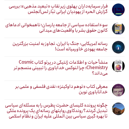
فرار سرمایه‌داران پهلوی زیر نقابِ «تبعید مذهبی»؛ بررسی
گزارش الحره از یهودیان ایرانی تبار لس‌آنجلس
سوءاستفاده سیاسی از جامعه یارسان؛ ناهمخوانی ادعاهای
کانون حقوق بشر با واقعیت‌های میدانی
رسانه آمریکایی: جنگ با ایران، تجاوز به امنیت بزرگترین
جامعه یهودی خاورمیانه است!
منشأ حیات و اطلاعات ژنتیکی در پرتو کتاب Cosmic
Chemistry؛ چرا لنوکس خداباوری را تبیینی منسجم‌تر
می‌داند؟
معرفی کتاب «توهم داوکینز»: نقدی فلسفی و علمی بر
خداناباوری نوین
چگونه پرونده کلیسای حضرت پطرس را به مسئله‌ای سیاسی
تبدیل کردند؟ روندکاوی روایتهای رسانه‌ایِ یک پرونده ملکی
تا بهره گیری سیاسی بین المللی علیه ایران و نظام اسلامی