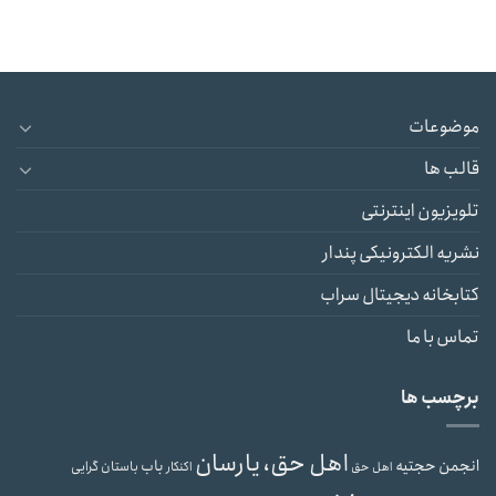
موضوعات
قالب ها
تلویزیون اینترنتی
نشریه الکترونیکی پندار
کتابخانه دیجیتال سراب
تماس با ما
برچسب ها
اهل حق، یارسان
انجمن حجتیه
باب
باستان گرایی
اهل حق
اکنکار