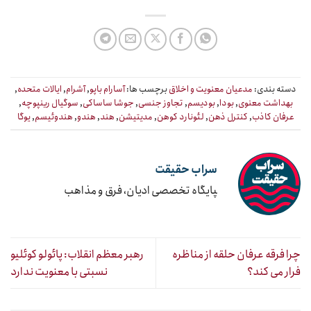
دسته بندی:
مدعیان معنویت و اخلاق
برچسب ها:
آسارام باپو
,
آشرام
,
ایالات متحده
,
بهداشت معنوی
,
بودا
,
بودیسم
,
تجاوز جنسی
,
جوشا ساساکی
,
سوگیال رینپوچه
,
عرفان کاذب
,
کنترل ذهن
,
لئونارد کوهن
,
مدیتیشن
,
هند
,
هندو
,
هندوئیسم
,
یوگا
سراب حقیقت
‍پایگاه تخصصی ادیان، فرق و مذاهب
چرا فرقه عرفان حلقه از مناظره
رهبر معظم انقلاب: پائولو کوئلیو
فرار می کند؟
نسبتی با معنویت ندارد