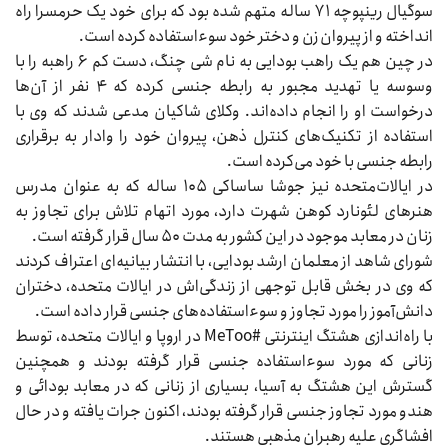
سوگیال رینپوچه ۷۱ ساله متهم شده بود که برای خود یک حرمسرا راه
انداخته و از پیروان زن و دختر خود سوءاستفاده کرده است.
در چین هم یک راهب بودایی به نام شی چنگ، دست کم ۶ راهبه را با
وسوسه یا تهدید مجبور به رابطه جنسی کرده که ۴ نفر از آن‌ها
درخواست او را انجام داده‌اند. وکلای شاکیان مدعی شدند که وی با
استفاده از تکنیک‌های کنترل ذهن، پیروان خود را وادار به برقراری
رابطه جنسی با خود می‌کرده است.
در ایالات‌متحده نیز جوشا ساساکی ۱۰۵ ساله که به عنوان مدرس
هنرهای لئونارد کوهن شهرت دارد، مورد اتهام تلاش برای تجاوز به
زنان در معابد موجود در این کشور به مدت ۵۰ سال قرار گرفته است.
شورای شاهد از معلمان ارشد بودایی، با انتشار بیانیه‌ای اعتراف کردند
که وی در بخش قابل توجهی از زندگی‌اش در ایالات متحده، دختران
دانش‌آموز را مورد تجاوز و سوءاستفاده‌های جنسی قرار داده است.
با راه‌اندازی هشتگ اینترنتی #MeToo در اروپا و ایالات متحده، توسط
زنانی که مورد سوءاستفاده جنسی قرار گرفته بودند و همچنین
گسترش این هشتگ به آسیا، بسیاری از زنانی که در معابد بودائی و
هندو مورد تجاوز جنسی قرار گرفته بودند، اکنون جرات یافته و در حال
افشاگری علیه رهبران مذهبی هستند.