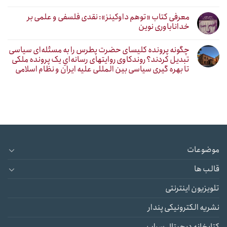
معرفی کتاب «توهم داوکینز»: نقدی فلسفی و علمی بر
خداناباوری نوین
چگونه پرونده کلیسای حضرت پطرس را به مسئله‌ای سیاسی
تبدیل کردند؟ روندکاوی روایتهای رسانه‌ایِ یک پرونده ملکی
تا بهره گیری سیاسی بین المللی علیه ایران و نظام اسلامی
موضوعات
قالب ها
تلویزیون اینترنتی
نشریه الکترونیکی پندار
کتابخانه دیجیتال سراب