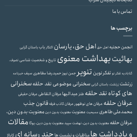
تماس با ما
برچسب ها
اهل حق، یارسان
انجمن حجتیه
باب
باستان گرایی
اهل حق
اکنکار
بهداشت معنوی
بهائیت
تاریخ و شخصیت شناسی
تصوف،
تنویر
تفکر نوین
حمیدرضا مظاهری سیف
جمن نیوز
گنابادیه
تفکر نو
خبرنامه
سخنرانی
سخنرانی موضوعی نقد حلقه
زرتشت
زرتشت، باستان گرایی
های کوتاه نقد حلقه
عبدالبها
عرفان التقاطی
طنز
عرفان حقیقی
عرفان حلقه
قانون جذب
عرفان های نوظهور
عرفان کاذب
فرقه
محمدعلی طاهری
معنویت بدون دین،
معنویت
معنویت بدون دین
مسیحیت
مقالات
عرفان حلقه
معنویت بدون دین، یوگا
معنویت بدون دین، نهضت سپید
و یادداشت ها
چند رسانه ای
مناظرات و نشست ها
کابالا