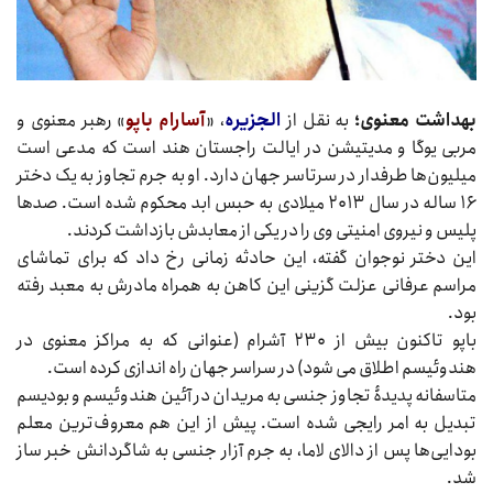
بهداشت معنوی؛
به نقل از
الجزیره
، «
آسارام باپو
» رهبر معنوی و
مربی یوگا و مدیتیشن در ایالت راجستان هند است که مدعی است
میلیون‌ها طرفدار در سرتاسر جهان دارد. او به جرم تجاوز به یک دختر
۱۶ ساله در سال ۲۰۱۳ میلادی به حبس ابد محکوم شده است. صدها
پلیس و نیروی امنیتی وی را در یکی از معابدش بازداشت کردند.
این دختر نوجوان گفته، این حادثه زمانی رخ داد که برای تماشای
مراسم عرفانی عزلت گزینی این کاهن به همراه مادرش به معبد رفته
بود.
باپو تاکنون بیش از ۲۳۰ آشرام (عنوانی که به مراکز معنوی در
هندوئیسم اطلاق می شود) در سراسر جهان راه اندازی کرده است.
متاسفانه پدیدۀ تجاوز جنسی به مریدان در آئین هندوئیسم و بودیسم
تبدیل به امر رایجی شده است. پیش از این هم معروف‌ترین معلم
بودایی‌ها پس از دالای لاما، به جرم آزار جنسی به شاگردانش خبر ساز
شد.