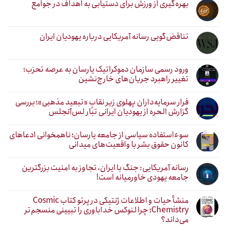
بهره‌گیری از ورزش برای دستیابی به اهداف در جوامع
تناقض‌گویی رسانه آمریکایی درباره یهودیان ایران
ورود رسمی سازمان دموکراتیک یارسان به عرصه تحزب؛
تغییر راهبرد جریان‌های خارج‌نشین
فرار سرمایه‌داران پهلوی زیر نقابِ «تبعید مذهبی»؛ بررسی
گزارش الحره از یهودیان ایرانی تبار لس‌آنجلس
سوءاستفاده سیاسی از جامعه یارسان؛ ناهمخوانی ادعاهای
کانون حقوق بشر با واقعیت‌های میدانی
رسانه آمریکایی: جنگ با ایران، تجاوز به امنیت بزرگترین
جامعه یهودی خاورمیانه است!
منشأ حیات و اطلاعات ژنتیکی در پرتو کتاب Cosmic
Chemistry؛ چرا لنوکس خداباوری را تبیینی منسجم‌تر
می‌داند؟