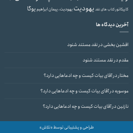
یهودیت
یوگا
یهودیت، پیمان ابراهیم
کاریکاتور
کتاب های نقد
آخرین دیدگاه ها
افشین بخشی
در
نقد مستند شنود
مقدم
در
نقد مستند شنود
مختار
در
آقای بیات کیست و چه ادعاهایی دارد؟
موسویه
در
آقای بیات کیست و چه ادعاهایی دارد؟
نازنین
در
آقای بیات کیست و چه ادعاهایی دارد؟
طراحی و پشتیبانی توسط «تلاش»