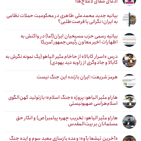
ادعای شفای لاعلاج‌ها!
بیانیه جدید محمدعلی طاهری در محکومیت حملات نظامی
به ایران؛ نگرانی یا فرصت‌طلبی؟
بیانیه رسمی حزب مسیحیان ایران(آما) در واکنش به
اظهارات اخیر معاون رئیس‌جمهور آمریکا
درس «اسرار کابالا» از حاخام مئیر الیاهو (یک نمونه نگرش به
کابالا و جادوگری از زاویه دید یهودی)
هرمز شریعت: ایران بازنده این جنگ نیست
هاراو مئیر الیاهو: پروژه «جنگ اسلام»؛ بازتولید کهن‌الگوی
اسلام‌هراسی صهیونیستی
هاراو مئیر الیاهو: تخریب چهره پیامبر(ص) و انکار حق
مسلمانان بر بیت‌المقدس
«آخرین تیشعا بآو»؛ وعده بازسازی معبد سوم و ایده جنگ