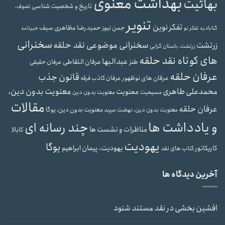
بهداشت معنوی
بهائیت
تاریخ و شخصیت شناسی
تصوف،
تنویر
تفکر نوین
حمیدرضا مظاهری سیف
جمن نیوز
گنابادیه
تفکر نو
خبرنامه
سخنرانی
سخنرانی موضوعی نقد حلقه
زرتشت
زرتشت، باستان گرایی
های کوتاه نقد حلقه
عبدالبها
عرفان التقاطی
طنز
عرفان حقیقی
عرفان حلقه
قانون جذب
عرفان های نوظهور
عرفان کاذب
فرقه
معنویت بدون دین،
محمدعلی طاهری
معنویت
مسیحیت
معنویت بدون دین
مقالات
عرفان حلقه
معنویت بدون دین، یوگا
معنویت بدون دین، نهضت سپید
و یادداشت ها
چند رسانه ای
مناظرات و نشست ها
کابالا
یهودیت
یوگا
یهودیت، پیمان ابراهیم
کاریکاتور
کتاب های نقد
آخرین دیدگاه ها
افشین بخشی
در
نقد مستند شنود