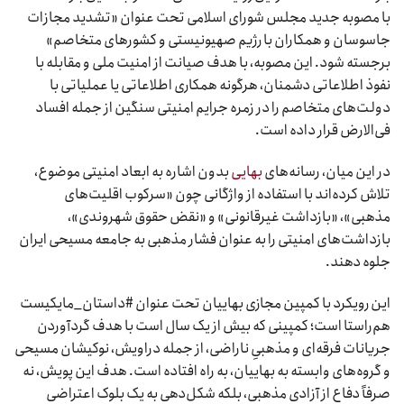
با مصوبه جدید مجلس شورای اسلامی تحت عنوان «تشدید مجازات
جاسوسان و همکاران با رژیم صهیونیستی و کشورهای متخاصم»
برجسته شود. این مصوبه، با هدف صیانت از امنیت ملی و مقابله با
نفوذ اطلاعاتی دشمنان، هرگونه همکاری اطلاعاتی یا عملیاتی با
دولت‌های متخاصم را در زمره جرایم امنیتی سنگین از جمله افساد
فی‌الارض قرار داده است.
در این میان، رسانه‌های
بهایی
بدون اشاره به ابعاد امنیتی موضوع،
تلاش کرده‌اند با استفاده از واژگانی چون «سرکوب اقلیت‌های
مذهبی»، «بازداشت غیرقانونی» و «نقض حقوق شهروندی»،
بازداشت‌های امنیتی را به عنوان فشار مذهبی به جامعه مسیحی ایران
جلوه دهند.
این رویکرد با کمپین مجازی بهاییان تحت عنوان #داستان_مایکیست
هم‌راستا است؛ کمپینی که بیش از یک سال است با هدف گردآوردن
جریانات فرقه‌ای و مذهبیِ ناراضی، از جمله دراویش، نوکیشان مسیحی
و گروه‌های وابسته به بهاییان، به راه افتاده است. هدف این پویش، نه
صرفاً دفاع از آزادی مذهبی، بلکه شکل‌دهی به یک بلوک اعتراضی