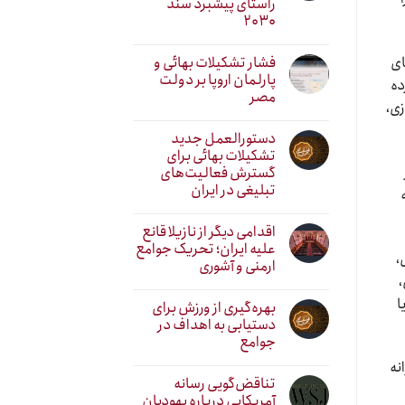
راستای پیشبرد سند
۲۰۳۰
فشار تشکیلات بهائی و
ای
پارلمان اروپا بر دولت
ده
مصر
زی،
دستورالعمل جدید
تشکیلات بهائی برای
گسترش فعالیت‌های
تبلیغی در ایران
اقدامی دیگر از نازیلا قانع
علیه ایران؛ تحریک جوامع
،
ارمنی و آشوری
،
ا
بهره‌گیری از ورزش برای
دستیابی به اهداف در
جوامع
نه
تناقض‌گویی رسانه
آمریکایی درباره یهودیان