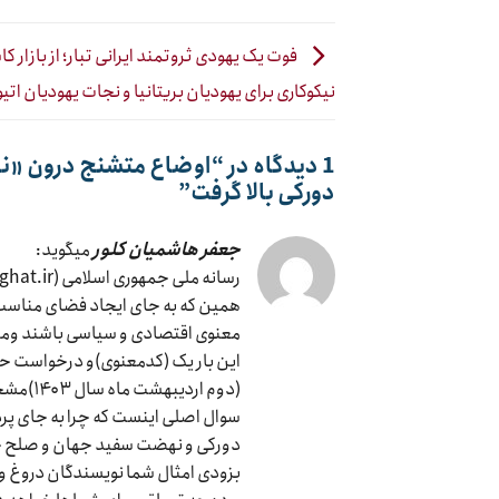
فوت یک یهودی ثروتمند ایرانی تبار؛ از بازار کا
نیکوکاری برای یهودیان بریتانیا و نجات یهودیان اتی
1 دیدگاه در “
اوضاع متشنج درون «ن
دورکی بالا گرفت
”
جعفر هاشمیان کلور
میگوید:
رسانه ملی جمهوری اسلامی (sarabehaghighat.ir)
همین که به جای ایجاد فضای مناسب د
معنوی اقتصادی و سیاسی باشند ومدر
این بار یک (کدمعنوی)و درخواست حقی
(دوم اردیبهشت ماه سال ۱۴۰۳)مشخص است ….
سوال اصلی اینست که چرا به جای پ
دورکی و نهضت سفید جهان و صلح 
بزودی امثال شما نویسندگان دروغ و 