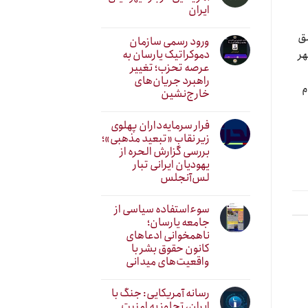
ایران
مق
ورود رسمی سازمان
دموکراتیک یارسان به
هر
عرصه تحزب؛ تغییر
راهبرد جریان‌های
م
خارج‌نشین
فرار سرمایه‌داران پهلوی
زیر نقابِ «تبعید مذهبی»؛
بررسی گزارش الحره از
یهودیان ایرانی تبار
لس‌آنجلس
سوءاستفاده سیاسی از
جامعه یارسان؛
ناهمخوانی ادعاهای
کانون حقوق بشر با
واقعیت‌های میدانی
رسانه آمریکایی: جنگ با
ایران، تجاوز به امنیت