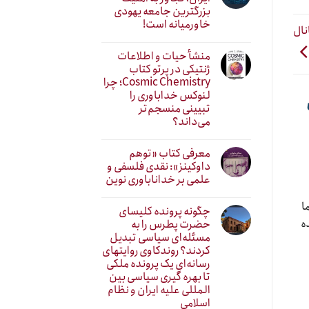
بزرگترین جامعه یهودی
خاورمیانه است!
نال
منشأ حیات و اطلاعات
ژنتیکی در پرتو کتاب
Cosmic Chemistry؛ چرا
لنوکس خداباوری را
تبیینی منسجم‌تر
می‌داند؟
معرفی کتاب «توهم
داوکینز»: نقدی فلسفی و
علمی بر خداناباوری نوین
ا
چگونه پرونده کلیسای
ه
حضرت پطرس را به
مسئله‌ای سیاسی تبدیل
کردند؟ روندکاوی روایتهای
رسانه‌ایِ یک پرونده ملکی
تا بهره گیری سیاسی بین
المللی علیه ایران و نظام
اسلامی