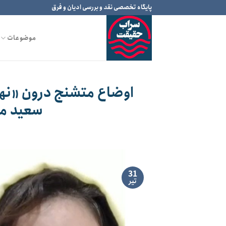
Ski
پایگاه تخصصی نقد و بررسی ادیان و فرق
t
conten
موضوعات
اوضاع متشنج درون «نهض
سعید مح
31
تیر