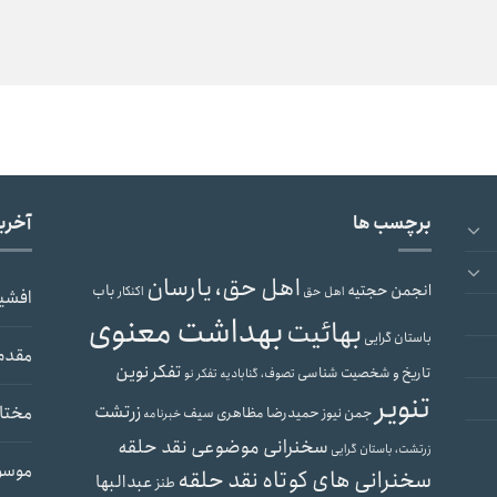
برچسب ها
آخری
اهل حق، یارسان
انجمن حجتیه
باب
اهل حق
اکنکار
افشی
بهداشت معنوی
بهائیت
باستان گرایی
مقدم
تفکر نوین
تاریخ و شخصیت شناسی
تصوف، گنابادیه
تفکر نو
تنویر
زرتشت
مختار
حمیدرضا مظاهری سیف
جمن نیوز
خبرنامه
سخنرانی موضوعی نقد حلقه
زرتشت، باستان گرایی
موسو
سخنرانی های کوتاه نقد حلقه
عبدالبها
طنز