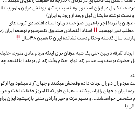
لب یخ در گرمای ۶۰درجه که حقیقت را عریان میکند….
حت کامل در ایران است و بارها نسبت به تنها بودنش دراین ماموریت ال
 دست نوشته هایشان قبل وبعداز ورود به ایران)
عرفان یا فرقه! )چرا باهمین صراحت درباره اسناد اقتصادی ثروت‌های
د مطلب نمی نویسید
اسناد اقتصادی صندوق کنسرسیوم توسعه ایران زم
صد سال گذشته وحکام دست نشانده ایران تا همین ۴۸سال
جاد تفرقه دربین حتی یک شبه عرفان برای اینکه مردم عادی متوجه حقیق
ثل حضرت یوسف و….هم در زندانهای حکام وقت زندانی بودند اما نتیجه چه
ته
 دست مزدوران دوران نجات داده وفتحش میکنند و جهان آزاد میشود ویا از گو
دم ایران و جهان را آزاد میکنند….همان طور که تا امروز حقیقت لخت و عری
مشخص خواهدشد…. و مسیر عزت و خیر وآزادی مدنی بازمیشودایران برای
نی با