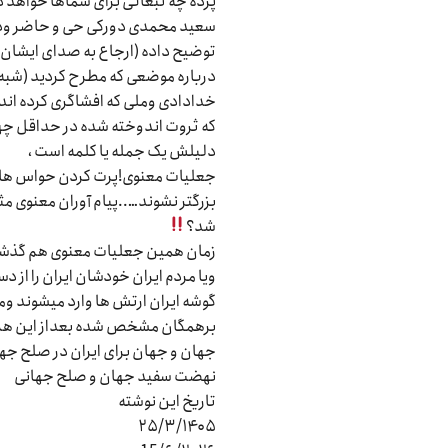
پرده چه تبعاتی برای شماها خواهد داشت ….مثل یک قا
سعید محمدی دورکی حی و حاضر ودرص
توضیح داده (ارجاع به صدای ایشان و
درباره موضعی که مطرح کردید (شبه 
خدادادی وملی که افشاگری کرده ان
که ثروت اندوخته شده در حداقل چهار
دلیلش یک جمله یا کلمه است ،
جعلیات معنوی!پرت کردن حواس ها ای
بزرگتر نشوند…..پیام آوران معنوی م
شد؟
زمان همین جعلیات معنوی هم گذش
ویا مردم ایران خودشان ایران را از
گوشه ایران ارتش ها وارد میشوند ومر
برهمگان مشخص شده بعداز این هم 
جهان و جهان برای ایران در صلح جها
نهضت سفید جهان و صلح جهانی
تاریخ این نوشته
۲۵/۳/۱۴۰۵