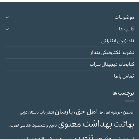
موضوعات
قالب ها
تلویزیون اینترنتی
نشریه الکترونیکی پندار
کتابخانه دیجیتال سراب
تماس با ما
برچسب ها
اهل حق، یارسان
انجمن حجتیه
باب
باستان گرایی
اهل حق
اکنکار
بهداشت معنوی
بهائیت
تاریخ و شخصیت شناسی
تصوف،
تنویر
تفکر نوین
حمیدرضا مظاهری سیف
جمن نیوز
گنابادیه
تفکر نو
خبرنامه