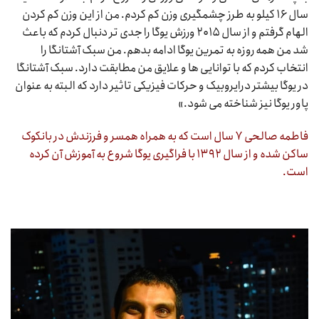
سال ۱۶ کیلو به طرز چشمگیری وزن کم کردم. من از این وزن کم کردن
الهام گرفتم و از سال ۲۰۱۵ ورزش یوگا را جدی تر دنبال کردم که باعث
شد من همه روزه به تمرین یوگا ادامه بدهم. من سبک آشتانگا را
انتخاب کردم که با توانایی ها و علایق من مطابقت دارد. سبک آشتانگا
در یوگا بیشتر درایروبیک و حرکات فیزیکی تاثیر دارد که البته به عنوان
پاور یوگا نیز شناخته می شود.»
فاطمه صالحی ۷ سال است که به همراه همسر و فرزندش در بانکوک
ساکن شده و از سال ۱۳۹۲ با فراگیری یوگا شروع به آموزش آن کرده
است.