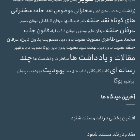
سخنرانی
سخنرانی موضوعی نقد حلقه
زرتشت
زرتشت، باستان گرایی
های کوتاه نقد حلقه
عبدالبها
عرفان التقاطی
طنز
عرفان حقیقی
عرفان حلقه
قانون جذب
عرفان های نوظهور
عرفان کاذب
فرقه
محمدعلی طاهری
معنویت بدون دین، عرفان
معنویت
معنویت بدون دین
حلقه
معنویت بدون دین، یوگا
معنویت بدون دین، نهضت سپید
معنویت های نوظهور
مقالات و یادداشت ها
چند
مناظرات و نشست ها
رسانه ای
یهودیت
یهودیت، پیمان
کابالا
کاریکاتور
کتاب های نقد
یوگا
ابراهیم
آخرین دیدگاه ها
افشین بخشی
در
نقد مستند شنود
مقدم
در
نقد مستند شنود