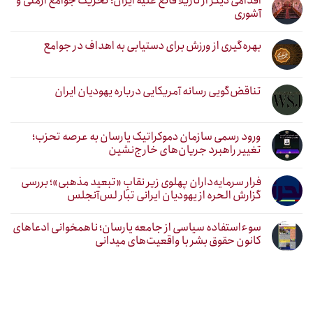
اقدامی دیگر از نازیلا قانع علیه ایران؛ تحریک جوامع ارمنی و
آشوری
بهره‌گیری از ورزش برای دستیابی به اهداف در جوامع
تناقض‌گویی رسانه آمریکایی درباره یهودیان ایران
ورود رسمی سازمان دموکراتیک یارسان به عرصه تحزب؛
تغییر راهبرد جریان‌های خارج‌نشین
فرار سرمایه‌داران پهلوی زیر نقابِ «تبعید مذهبی»؛ بررسی
گزارش الحره از یهودیان ایرانی تبار لس‌آنجلس
سوءاستفاده سیاسی از جامعه یارسان؛ ناهمخوانی ادعاهای
کانون حقوق بشر با واقعیت‌های میدانی