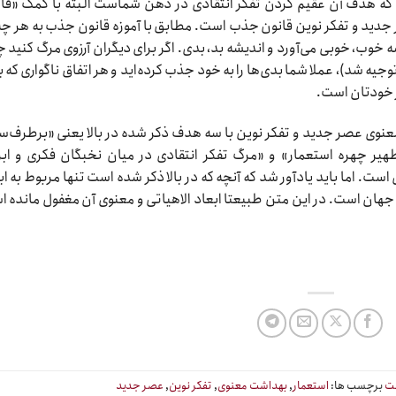
د که هدف آن عقیم کردن تفکر انتقادی در ذهن شماست البته با کمک «قا
جدید و تفکر نوین قانون جذب است. مطابق با آموزه قانون جذب به هر چه
وب، خوبی می‌آورد و اندیشه بد، بدی. اگر برای دیگران آرزوی مرگ کنید 
توجیه شد)، عملا شما بدی‌ها را به خود جذب کرده‌اید و هر اتفاق ناگواری که ب
ر خودتان است.
عنوی عصر جدید و تفکر نوین با سه هدف ذکر شده در بالا یعنی «برطرف‌س
یر چهره استعمار» و «مرگ تفکر انتقادی در میان نخبگان فکری و ابز
. اما باید یادآور شد که آنچه که در بالا ذکر شده است تنها مربوط به اب
هان است. در این متن طبیعتا ابعاد الاهیاتی و معنوی آن مغفول مانده 
ت
برچسب ها:
استعمار
,
بهداشت معنوی
,
تفکر نوین
,
عصر جدید