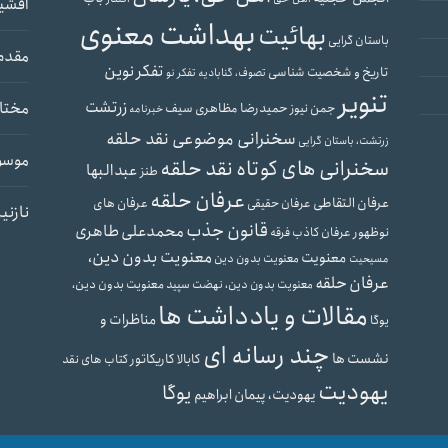
افشی
بهداشت معنوی
بهائیت
باستان گرایی
مقدم
تفکر نوین
تاریخ و شخصیت شناسی
تصوف، گنابادیه
تفکر نو
تنویر
زرتشت
مختار
حمیدرضا مظاهری سیف
جمن نیوز
خبرنامه
سخنرانی موضوعی نقد حلقه
زرتشت، باستان گرایی
موسو
سخنرانی های کوتاه نقد حلقه
عبدالبها
طنز
عرفان حلقه
عرفان التقاطی
عرفان های
عرفان حقیقی
نازنی
قانون جذب
محمدعلی طاهری
نوظهور
عرفان کاذب
فرقه
معنویت بدون دین،
معنویت
معنویت بدون دین
مسیحیت
عرفان حلقه
معنویت بدون دین،
معنویت بدون دین، نهضت سپید
مقالات و یادداشت ها
مناظرات و
یوگا
چند رسانه ای
نشست ها
کابالا
کاریکاتور
کتاب های نقد
یهودیت
یوگا
یهودیت، پیمان ابراهیم