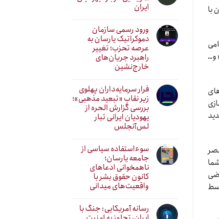
ایران
 با
ورود رسمی سازمان
دموکراتیک یارسان به
امی
عرصه تحزب؛ تغییر
 و…
راهبرد جریان‌های
خارج‌نشین
فرار سرمایه‌داران پهلوی
های
زیر نقابِ «تبعید مذهبی»؛
ازی
بررسی گزارش الحره از
دید
یهودیان ایرانی تبار
لس‌آنجلس
سوءاستفاده سیاسی از
عصر
جامعه یارسان؛
شما
ناهمخوانی ادعاهای
اضی
کانون حقوق بشر با
واقعیت‌های میدانی
وسط
رسانه آمریکایی: جنگ با
ایران، تجاوز به امنیت