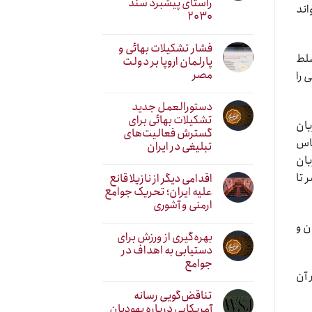
راستای پیشبرد سند
اند
۲۰۳۰
فشار تشکیلات بهائی و
سلط
پارلمان اروپا بر دولت
مصر
 را
دستورالعمل جدید
تشکیلات بهائی برای
بان
گسترش فعالیت‌های
ساس
تبلیغی در ایران
بان
 تا
اقدامی دیگر از نازیلا قانع
علیه ایران؛ تحریک جوامع
ارمنی و آشوری
ن و
بهره‌گیری از ورزش برای
دستیابی به اهداف در
جوامع
 آن
تناقض‌گویی رسانه
آمریکایی درباره یهودیان