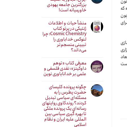
نون
بزرگترین جامعه یهودی
 که
خاورمیانه است!
چون
رای
منشأ حیات و اطلاعات
ژنتیکی در پرتو کتاب
Cosmic Chemistry؛ چرا
لنوکس خداباوری را
ازی
تبیینی منسجم‌تر
اری
می‌داند؟
عاد
معرفی کتاب «توهم
است
داوکینز»: نقدی فلسفی و
علمی بر خداناباوری نوین
چگونه پرونده کلیسای
حضرت پطرس را به
مسئله‌ای سیاسی تبدیل
کردند؟ روندکاوی روایتهای
رسانه‌ایِ یک پرونده ملکی
تا بهره گیری سیاسی بین
المللی علیه ایران و نظام
اسلامی