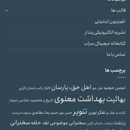
قالب ها
تلویزیون اینترنتی
نشریه الکترونیکی پندار
کتابخانه دیجیتال سراب
تماس با ما
برچسب ها
اهل حق، یارسان
انجمن حجتیه
باب
باستان گرایی
اهل حق
اکنکار
بهداشت معنوی
بهائیت
تاریخ و شخصیت شناسی
تصوف،
تنویر
تفکر نوین
حمیدرضا مظاهری سیف
جمن نیوز
گنابادیه
تفکر نو
خبرنامه
سخنرانی
سخنرانی موضوعی نقد حلقه
زرتشت
زرتشت، باستان گرایی