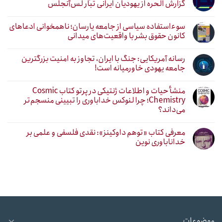
گزارش الحره از یهودیان ایرانی تبار لس‌آنجلس
سوءاستفاده سیاسی از جامعه یارسان؛ ناهمخوانی ادعاهای
کانون حقوق بشر با واقعیت‌های میدانی
رسانه آمریکایی: جنگ با ایران، تجاوز به امنیت بزرگترین
جامعه یهودی خاورمیانه است!
منشأ حیات و اطلاعات ژنتیکی در پرتو کتاب Cosmic
Chemistry؛ چرا لنوکس خداباوری را تبیینی منسجم‌تر
می‌داند؟
معرفی کتاب «توهم داوکینز»: نقدی فلسفی و علمی بر
خداناباوری نوین
موضوعات