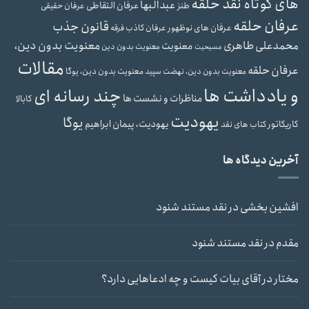
های کوتاه نقد حلقه
عبدالبها
عرفان التقاطی
طنز
عرفان حقیقی
عرفان حلقه
قانون جذب
عرفان های نوظهور
عرفان کاذب
فرقه
محمدعلی طاهری
معنویت بدون دین،
معنویت
معنویت بدون دین
مسیحیت
مقالات
عرفان حلقه
معنویت بدون دین، یوگا
معنویت بدون دین، نهضت سپید
و یادداشت ها
چند رسانه ای
مناظرات و نشست ها
کابالا
یهودیت
یوگا
یهودیت، پیمان ابراهیم
کاریکاتور
کتاب های نقد
آخرین دیدگاه ها
افشین بخشی
در
نقد مستند شنود
مقدم
در
نقد مستند شنود
مختار
در
آقای بیات کیست و چه ادعاهایی دارد؟