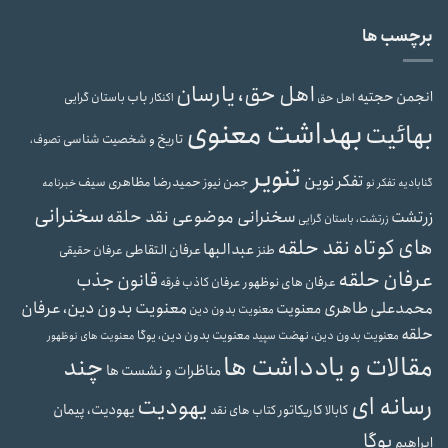
برچسب ها
اهل حق، یارسان
انجمن حجتیه
باب
باستان گرایی
اهل حق
اکنکار
بهداشت معنوی
بهائیت
تاریخ و شخصیت شناسی
تصوف،
تنویر
تفکر نوین
حمیدرضا مظاهری سیف
جمن نیوز
گنابادیه
تفکر نو
خبرنامه
سخنرانی
سخنرانی موضوعی نقد حلقه
زرتشت
زرتشت، باستان گرایی
های کوتاه نقد حلقه
عبدالبها
عرفان التقاطی
طنز
عرفان حقیقی
عرفان حلقه
قانون جذب
عرفان های نوظهور
عرفان کاذب
فرقه
محمدعلی طاهری
معنویت بدون دین، عرفان
معنویت
معنویت بدون دین
حلقه
معنویت بدون دین، یوگا
معنویت بدون دین، نهضت سپید
معنویت های نوظهور
مقالات و یادداشت ها
چند
مناظرات و نشست ها
رسانه ای
یهودیت
یهودیت، پیمان
کابالا
کاریکاتور
کتاب های نقد
یوگا
ابراهیم