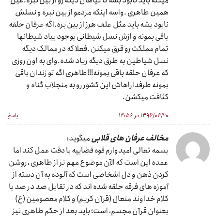
میکنه باید نابود بشه تا گیاهان دیگه رو از بین نبره.عین
همین طاهری .واسه اینکه مردمو از بین نبره و نسلش
نابود بشه باید مثل علف هرز از بین بره.اگه عرفان حلقه
باقی بمونه و ازش نسل شیطانی بوجود بیاد شیطانها
تمام مملکت رو قرق میکنن .فعلا که در ممالک دیگه
نسل شیاطین به طرق دیگه زیاد شده.وای به اون روزی
که عرفان حلقه باقی بمونه!!!طاهری اگه تو زندان باقی
بمونه طرفداراهاش این کشور رو به منجلاب گناه و
کثافت میکشن.
۱۳۹۶/۰۴/۲۰ در ۱۴:۵۶
پاسخ
مخالف عرفان های قلابی
میگوید:
بسمه تعالی امیدوارم قوه قضاییه با دقت عمل کند اما
عمده این است که الآن موضوع مهم تر از طاهری ، روشن
کردن ذهن و دل اشخاصی است که آلوده به آن دسته از
آموزه های فرقه حلقه شده اند که در تقابل صد در صد با
کلام خداوند متعال (قرآن کریم) و کلام معصومین (ع)
بعنوان قرآن مجسم، است؛ باید بعد از حکم طاهری نیز