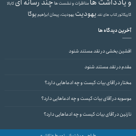
و یادداشت ها
چند رسانه ای
مناظرات و نشست ها
کابالا
یهودیت
یوگا
یهودیت، پیمان ابراهیم
کاریکاتور
کتاب های نقد
آخرین دیدگاه ها
افشین بخشی
در
نقد مستند شنود
مقدم
در
نقد مستند شنود
مختار
در
آقای بیات کیست و چه ادعاهایی دارد؟
موسویه
در
آقای بیات کیست و چه ادعاهایی دارد؟
نازنین
در
آقای بیات کیست و چه ادعاهایی دارد؟
طراحی و پشتیبانی توسط «تلاش»