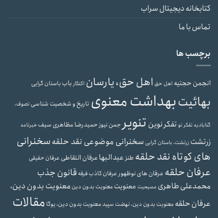
کتابخانه دیجیتال سراب
تماس با ما
برچسب ها
اهل حق، یارسان
انجمن حجتیه
باب
باستان گرایی
اهل حق
اکنکار
بهداشت معنوی
بهائیت
تاریخ و شخصیت شناسی
تصوف،
تنویر
تفکر نوین
حمیدرضا مظاهری سیف
جمن نیوز
گنابادیه
تفکر نو
خبرنامه
سخنرانی
سخنرانی موضوعی نقد حلقه
زرتشت
زرتشت، باستان گرایی
های کوتاه نقد حلقه
عبدالبها
عرفان التقاطی
طنز
عرفان حقیقی
عرفان حلقه
قانون جذب
عرفان های نوظهور
عرفان کاذب
فرقه
محمدعلی طاهری
معنویت بدون دین،
معنویت
معنویت بدون دین
مسیحیت
مقالات
عرفان حلقه
معنویت بدون دین، یوگا
معنویت بدون دین، نهضت سپید