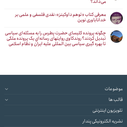
می‌داند؟
معرفی کتاب «توهم داوکینز»: نقدی فلسفی و علمی بر
خداناباوری نوین
چگونه پرونده کلیسای حضرت پطرس را به مسئله‌ای سیاسی
تبدیل کردند؟ روندکاوی روایتهای رسانه‌ایِ یک پرونده ملکی
تا بهره گیری سیاسی بین المللی علیه ایران و نظام اسلامی
موضوعات
قالب ها
تلویزیون اینترنتی
نشریه الکترونیکی پندار