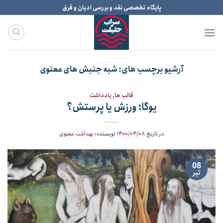
Ski
پایگاه تخصصی نقد و بررسی ادیان و فرق
t
conten
آرشیو برچسب های:
شبه جنبش های معنوی
قالب ها
,
یادداشت
یوگا؛ ورزش یا پرستش؟
در تاریخ
۱۴۰۰/۰۴/۰۸
نویسنده:
بهداشت معنوی
08
تیر