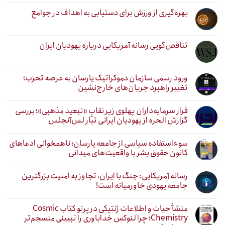
بهره‌گیری از ورزش برای دستیابی به اهداف در جوامع
تناقض‌گویی رسانه آمریکایی درباره یهودیان ایران
ورود رسمی سازمان دموکراتیک یارسان به عرصه تحزب؛
تغییر راهبرد جریان‌های خارج‌نشین
فرار سرمایه‌داران پهلوی زیر نقابِ «تبعید مذهبی»؛ بررسی
گزارش الحره از یهودیان ایرانی تبار لس‌آنجلس
سوءاستفاده سیاسی از جامعه یارسان؛ ناهمخوانی ادعاهای
کانون حقوق بشر با واقعیت‌های میدانی
رسانه آمریکایی: جنگ با ایران، تجاوز به امنیت بزرگترین
جامعه یهودی خاورمیانه است!
منشأ حیات و اطلاعات ژنتیکی در پرتو کتاب Cosmic
Chemistry؛ چرا لنوکس خداباوری را تبیینی منسجم‌تر