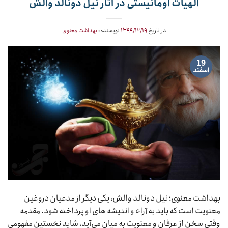
الهیات اومانیستی در آثار نیل دونالد والش
در تاریخ
۱۳۹۹/۱۲/۱۹
نویسنده:
بهداشت معنوی
19
اسفند
بهداشت معنوی؛ نیل دونالد والش، یکی دیگر از مدعیان دروغین
معنویت است که باید به آراء و اندیشه های او پرداخته شود. مقدمه
وقتی سخن از عرفان و معنویت به میان می‌‏آید، شاید نخستین مفهومی