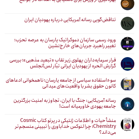
تناقض‌گویی رسانه آمریکایی درباره یهودیان ایران
ورود رسمی سازمان دموکراتیک یارسان به عرصه تحزب؛
تغییر راهبرد جریان‌های خارج‌نشین
فرار سرمایه‌داران پهلوی زیر نقابِ «تبعید مذهبی»؛ بررسی
گزارش الحره از یهودیان ایرانی تبار لس‌آنجلس
سوءاستفاده سیاسی از جامعه یارسان؛ ناهمخوانی ادعاهای
کانون حقوق بشر با واقعیت‌های میدانی
رسانه آمریکایی: جنگ با ایران، تجاوز به امنیت بزرگترین
جامعه یهودی خاورمیانه است!
منشأ حیات و اطلاعات ژنتیکی در پرتو کتاب Cosmic
Chemistry؛ چرا لنوکس خداباوری را تبیینی منسجم‌تر
می‌داند؟