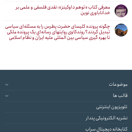
معرفی کتاب «توهم داوکینز»: نقدی فلسفی و علمی بر
خداناباوری نوین
چگونه پرونده کلیسای حضرت پطرس را به مسئله‌ای سیاسی
تبدیل کردند؟ روندکاوی روایتهای رسانه‌ایِ یک پرونده ملکی
تا بهره گیری سیاسی بین المللی علیه ایران و نظام اسلامی
موضوعات
قالب ها
تلویزیون اینترنتی
نشریه الکترونیکی پندار
کتابخانه دیجیتال سراب