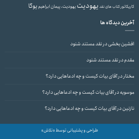
یهودیت
یوگا
یهودیت، پیمان ابراهیم
کاریکاتور
کتاب های نقد
آخرین دیدگاه ها
افشین بخشی
در
نقد مستند شنود
مقدم
در
نقد مستند شنود
مختار
در
آقای بیات کیست و چه ادعاهایی دارد؟
موسویه
در
آقای بیات کیست و چه ادعاهایی دارد؟
نازنین
در
آقای بیات کیست و چه ادعاهایی دارد؟
طراحی و پشتیبانی توسط «تلاش»