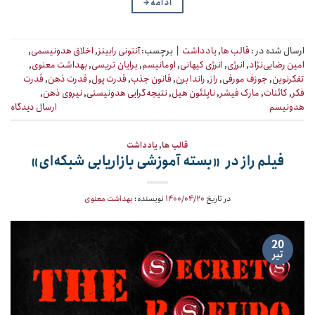
ادامه
→
ارسال شده در :
قالب ها
,
یادداشت
|
برچسب:
آنتونی رابینز
,
اخلاق هدونیسمی
,
امین رضایی‌نژاد
,
انرژی
,
انرژی کیهانی
,
اومانیسم
,
برایان تریسی
,
بهداشت معنوی
,
تفکرنوین
,
جوزف مورفی
,
راز
,
راندا برن
,
قانون جذب
,
قدرت پول
,
قدرت ذهن
,
قدرت
فکر
,
کائنات
,
مارک فیشر
,
ناپلئون هیل
,
نتیجه‌گرایی هدونیستی
,
نیروی ذهن
,
هدونیسم
ارسال دیدگاه
قالب ها
,
یادداشت
فیلم راز در «بسته آموزشی بازاریابی شبکه‌ای»
در تاریخ
۱۴۰۰/۰۴/۲۰
نویسنده:
بهداشت معنوی
20
تیر