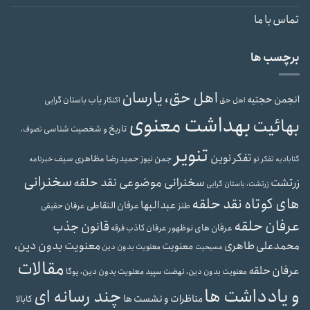
تماس با ما
برچسب ها
اهل حق، یارسان
انجمن حجتیه
باب
باستان گرایی
اهل حق
اکنکار
بهداشت معنوی
بهائیت
تاریخ و شخصیت شناسی
تصوف،
تنویر
تفکر نوین
حمیدرضا مظاهری سیف
جمن نیوز
گنابادیه
تفکر نو
خبرنامه
سخنرانی
سخنرانی موضوعی نقد حلقه
زرتشت
زرتشت، باستان گرایی
های کوتاه نقد حلقه
عبدالبها
عرفان التقاطی
طنز
عرفان حقیقی
عرفان حلقه
قانون جذب
عرفان های نوظهور
عرفان کاذب
فرقه
محمدعلی طاهری
معنویت بدون دین،
معنویت
معنویت بدون دین
مسیحیت
مقالات
عرفان حلقه
معنویت بدون دین، یوگا
معنویت بدون دین، نهضت سپید
و یادداشت ها
چند رسانه ای
مناظرات و نشست ها
کابالا