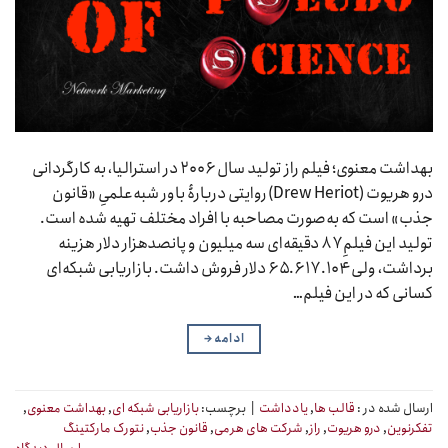
بهداشت معنوی؛ فیلم راز تولید سال ۲۰۰۶ در استرالیا، به کارگردانی
درو هریوت (Drew Heriot) روایتی دربارۀ باور شبه‌علمیِ «قانون
جذب» است که به‌صورت مصاحبه با افراد مختلف تهیه شده است.
تولید این فیلمِ ۸۷ دقیقه‌ای سه میلیون و پانصدهزار دلار هزینه
برداشت، ولی ۶۵.۶۱۷.۱۰۴ دلار فروش داشت. بازاریابی شبکه‌ای
کسانی که در این فیلم…
ادامه
→
ارسال شده در :
قالب ها
,
یادداشت
|
برچسب:
بازاریابی شبکه ای
,
بهداشت معنوی
,
تفکرنوین
,
درو هریوت
,
راز
,
شرکت های هرمی
,
قانون جذب
,
نتورک مارکتینگ
ارسال دیدگاه