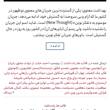
بهداشت معنوی؛ یکی از گسترده‌ترین جریان‌های معنوی نوظهور در
کشور ما که آرام و بی سروصدا به گسترش خود ادامه می‌دهد، جریان
موسوم به «تفکر نوین» (New Thought) است. شاید اسم این جریان
را نشنیده باشید ولی رسم آن (باورهای آن) در کشور، روز به روز در حال
گسترش است. باورهای جریان تفکر نوین، بیشتر…
ادامه
→
ارسال شده در :
قالب ها
,
یادداشت
|
برچسب:
احمد حلت
,
از دولت عشق
,
باربارا
دی آنچلیس
,
بهداشت معنوی
,
تجسم خلاق
,
ترنسندنتالیسم
,
تفکرنوین
,
تکنولوژی
فکر
,
جک کنفیلد
,
چهار اثر فلورانس اسکاول شین
,
دونالد والش
,
رازهایی درباره زنان
,
سمینار ما
,
سوپ جوجه برای روح
,
سید حسین عباسمنش
,
عرشیانفر
,
علیرضا
آزمندیان
,
قانون جذب
,
قدرت ذهن
,
کاترین پاندر
,
لوئیز هی
,
ماری بیکر ادی
,
مجله
موفقیت
,
محمود معظمی
,
مسیحیت متعالی
,
معصومه تیموری
,
مکتب کمال
,
همایش
فرازان
,
هندوئیسم مدرن
,
وین دایر
۲ دیدگاه
قالب ها
,
یادداشت