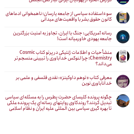
سوءاستفاده سیاسی از جامعه یارسان؛ ناهمخوانی ادعاهای
کانون حقوق بشر با واقعیت‌های میدانی
رسانه آمریکایی: جنگ با ایران، تجاوز به امنیت بزرگترین
جامعه یهودی خاورمیانه است!
منشأ حیات و اطلاعات ژنتیکی در پرتو کتاب Cosmic
Chemistry؛ چرا لنوکس خداباوری را تبیینی منسجم‌تر
می‌داند؟
معرفی کتاب «توهم داوکینز»: نقدی فلسفی و علمی بر
خداناباوری نوین
چگونه پرونده کلیسای حضرت پطرس را به مسئله‌ای سیاسی
تبدیل کردند؟ روندکاوی روایتهای رسانه‌ایِ یک پرونده ملکی
تا بهره گیری سیاسی بین المللی علیه ایران و نظام اسلامی