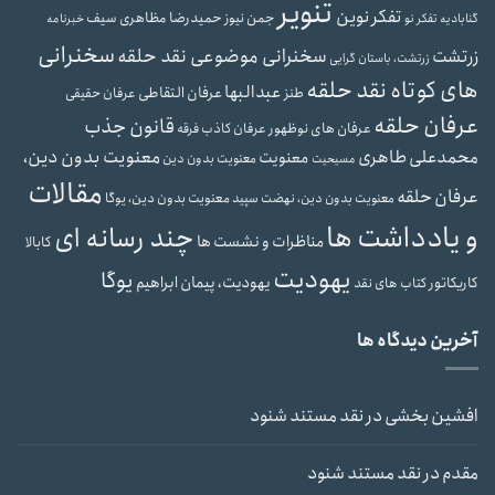
تنویر
تفکر نوین
حمیدرضا مظاهری سیف
جمن نیوز
گنابادیه
تفکر نو
خبرنامه
سخنرانی
سخنرانی موضوعی نقد حلقه
زرتشت
زرتشت، باستان گرایی
های کوتاه نقد حلقه
عبدالبها
عرفان التقاطی
طنز
عرفان حقیقی
عرفان حلقه
قانون جذب
عرفان های نوظهور
عرفان کاذب
فرقه
محمدعلی طاهری
معنویت بدون دین،
معنویت
معنویت بدون دین
مسیحیت
مقالات
عرفان حلقه
معنویت بدون دین، یوگا
معنویت بدون دین، نهضت سپید
و یادداشت ها
چند رسانه ای
مناظرات و نشست ها
کابالا
یهودیت
یوگا
یهودیت، پیمان ابراهیم
کاریکاتور
کتاب های نقد
آخرین دیدگاه ها
افشین بخشی
در
نقد مستند شنود
مقدم
در
نقد مستند شنود