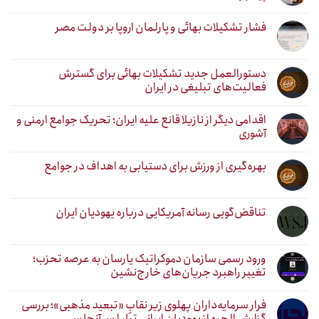
فشار تشکیلات بهائی و پارلمان اروپا بر دولت مصر
دستورالعمل جدید تشکیلات بهائی برای گسترش
فعالیت‌های تبلیغی در ایران
اقدامی دیگر از نازیلا قانع علیه ایران؛ تحریک جوامع ارمنی و
آشوری
بهره‌گیری از ورزش برای دستیابی به اهداف در جوامع
تناقض‌گویی رسانه آمریکایی درباره یهودیان ایران
ورود رسمی سازمان دموکراتیک یارسان به عرصه تحزب؛
تغییر راهبرد جریان‌های خارج‌نشین
فرار سرمایه‌داران پهلوی زیر نقابِ «تبعید مذهبی»؛ بررسی
گزارش الحره از یهودیان ایرانی تبار لس‌آنجلس