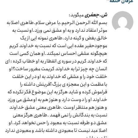
عرفان حلقه
”
ش.جعفری
میگوید:
بسم الله الرحمن الرحیم.با عرض سلام.طاهری اصلا به
موثر اعتقاد ندارد و به او عشق نمی ورزد.او نسبت به
خالق بغض و کینه دارد.طاهری نمونه ایی از یک
موجودحقیر عقده ایی است که نسبت به خداوند کریم
هیچگونه عشقی احساس نمیکند.او همان کسی است
که خداوند کریم در سوره ی انفطار به او خطاب کرده : ای
انسان چه چیز ترا به خداوند کریمت مغرور ساخت؟او
خلقت خود را و عشقی که خداوند به او در این خلقت
باعظمت و این معجزه ی بزرگ آفرینش داشته را
فراموش کرده و شاید هرگز به این موضوع فکر نکرده که
خداوند او را دوست دارد و هنوز هم به اوعشق می ورزد
و هنوز هم منتظر اوست .طاهری معنی عشق خداوند
نسبت به بندگانش را نمی فهمد .طاهری هرگز معنی
عشق دو طرفه نسبت به معبود را حس نخواهد کرد.او
اصلا عبد نیست تا معبودی داشته باشد و معبودی ندارد