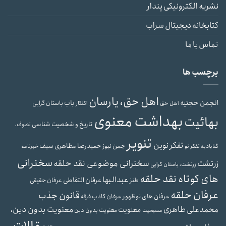
نشریه الکترونیکی پندار
کتابخانه دیجیتال سراب
تماس با ما
برچسب ها
اهل حق، یارسان
انجمن حجتیه
باب
باستان گرایی
اهل حق
اکنکار
بهداشت معنوی
بهائیت
تاریخ و شخصیت شناسی
تصوف،
تنویر
تفکر نوین
حمیدرضا مظاهری سیف
جمن نیوز
گنابادیه
تفکر نو
خبرنامه
سخنرانی
سخنرانی موضوعی نقد حلقه
زرتشت
زرتشت، باستان گرایی
های کوتاه نقد حلقه
عبدالبها
عرفان التقاطی
طنز
عرفان حقیقی
عرفان حلقه
قانون جذب
عرفان های نوظهور
عرفان کاذب
فرقه
محمدعلی طاهری
معنویت بدون دین،
معنویت
معنویت بدون دین
مسیحیت