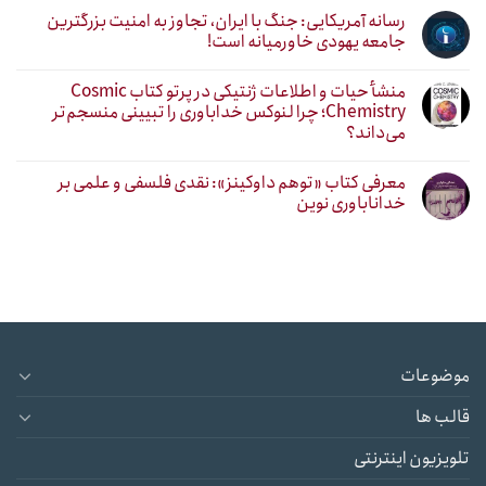
رسانه آمریکایی: جنگ با ایران، تجاوز به امنیت بزرگترین
جامعه یهودی خاورمیانه است!
منشأ حیات و اطلاعات ژنتیکی در پرتو کتاب Cosmic
Chemistry؛ چرا لنوکس خداباوری را تبیینی منسجم‌تر
می‌داند؟
معرفی کتاب «توهم داوکینز»: نقدی فلسفی و علمی بر
خداناباوری نوین
موضوعات
قالب ها
تلویزیون اینترنتی