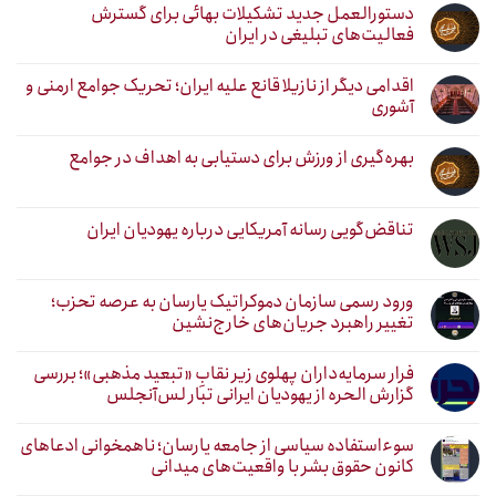
دستورالعمل جدید تشکیلات بهائی برای گسترش
فعالیت‌های تبلیغی در ایران
اقدامی دیگر از نازیلا قانع علیه ایران؛ تحریک جوامع ارمنی و
آشوری
بهره‌گیری از ورزش برای دستیابی به اهداف در جوامع
تناقض‌گویی رسانه آمریکایی درباره یهودیان ایران
ورود رسمی سازمان دموکراتیک یارسان به عرصه تحزب؛
تغییر راهبرد جریان‌های خارج‌نشین
فرار سرمایه‌داران پهلوی زیر نقابِ «تبعید مذهبی»؛ بررسی
گزارش الحره از یهودیان ایرانی تبار لس‌آنجلس
سوءاستفاده سیاسی از جامعه یارسان؛ ناهمخوانی ادعاهای
کانون حقوق بشر با واقعیت‌های میدانی