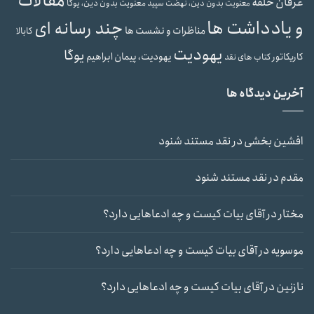
مقالات
عرفان حلقه
معنویت بدون دین، یوگا
معنویت بدون دین، نهضت سپید
و یادداشت ها
چند رسانه ای
مناظرات و نشست ها
کابالا
یهودیت
یوگا
یهودیت، پیمان ابراهیم
کاریکاتور
کتاب های نقد
آخرین دیدگاه ها
افشین بخشی
در
نقد مستند شنود
مقدم
در
نقد مستند شنود
مختار
در
آقای بیات کیست و چه ادعاهایی دارد؟
موسویه
در
آقای بیات کیست و چه ادعاهایی دارد؟
نازنین
در
آقای بیات کیست و چه ادعاهایی دارد؟