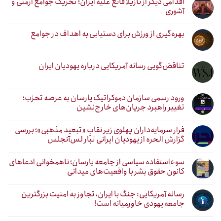
اقدامی دیگر از نازیلا قانع علیه ایران؛ تحریک جوامع ارمنی و
آشوری
بهره‌گیری از ورزش برای دستیابی به اهداف در جوامع
تناقض‌گویی رسانه آمریکایی درباره یهودیان ایران
ورود رسمی سازمان دموکراتیک یارسان به عرصه تحزب؛
تغییر راهبرد جریان‌های خارج‌نشین
فرار سرمایه‌داران پهلوی زیر نقابِ «تبعید مذهبی»؛ بررسی
گزارش الحره از یهودیان ایرانی تبار لس‌آنجلس
سوءاستفاده سیاسی از جامعه یارسان؛ ناهمخوانی ادعاهای
کانون حقوق بشر با واقعیت‌های میدانی
رسانه آمریکایی: جنگ با ایران، تجاوز به امنیت بزرگترین
جامعه یهودی خاورمیانه است!