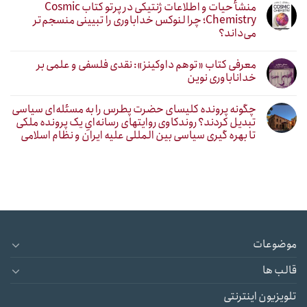
منشأ حیات و اطلاعات ژنتیکی در پرتو کتاب Cosmic
Chemistry؛ چرا لنوکس خداباوری را تبیینی منسجم‌تر
می‌داند؟
معرفی کتاب «توهم داوکینز»: نقدی فلسفی و علمی بر
خداناباوری نوین
چگونه پرونده کلیسای حضرت پطرس را به مسئله‌ای سیاسی
تبدیل کردند؟ روندکاوی روایتهای رسانه‌ایِ یک پرونده ملکی
تا بهره گیری سیاسی بین المللی علیه ایران و نظام اسلامی
موضوعات
قالب ها
تلویزیون اینترنتی