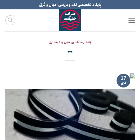
Ski
پایگاه تخصصی نقد و بررسی ادیان و فرق
t
conten
چند رسانه ای
,
دین و دینداری
…
17
دی