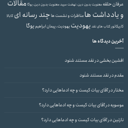
مقالات
عرفان حلقه
معنویت بدون دین، یوگا
معنویت بدون دین، نهضت سپید
و یادداشت ها
چند رسانه ای
مناظرات و نشست ها
کابالا
یهودیت
یوگا
یهودیت، پیمان ابراهیم
کاریکاتور
کتاب های نقد
آخرین دیدگاه ها
افشین بخشی
در
نقد مستند شنود
مقدم
در
نقد مستند شنود
مختار
در
آقای بیات کیست و چه ادعاهایی دارد؟
موسویه
در
آقای بیات کیست و چه ادعاهایی دارد؟
نازنین
در
آقای بیات کیست و چه ادعاهایی دارد؟