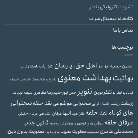
نشریه الکترونیکی پندار
کتابخانه دیجیتال سراب
تماس با ما
برچسب ها
اهل حق، یارسان
انجمن حجتیه
باب
باستان گرایی
اهل حق
اکنکار
بهداشت معنوی
بهائیت
تاریخ و شخصیت شناسی
تصوف،
تنویر
تفکر نوین
حمیدرضا مظاهری سیف
جمن نیوز
گنابادیه
تفکر نو
خبرنامه
سخنرانی
سخنرانی موضوعی نقد حلقه
زرتشت
زرتشت، باستان گرایی
های کوتاه نقد حلقه
عبدالبها
عرفان التقاطی
طنز
عرفان حقیقی
عرفان حلقه
قانون جذب
عرفان های نوظهور
عرفان کاذب
فرقه
محمدعلی طاهری
معنویت بدون دین،
معنویت
معنویت بدون دین
مسیحیت