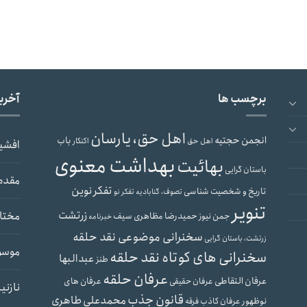
برچسب ها
آخری
اهل حق، یارسان
انجمن حجتیه
باب
اهل حق
اکنکار
افشی
بهداشت معنوی
بهائیت
باستان گرایی
مقدم
تفکر نوین
تاریخ و شخصیت شناسی
تصوف، گنابادیه
تفکر نو
تنویر
زرتشت
مختار
حمیدرضا مظاهری سیف
جمن نیوز
خبرنامه
سخنرانی موضوعی نقد حلقه
زرتشت، باستان گرایی
موسو
سخنرانی های کوتاه نقد حلقه
عبدالبها
طنز
عرفان حلقه
عرفان التقاطی
عرفان های
عرفان حقیقی
نازنی
قانون جذب
محمدعلی طاهری
نوظهور
عرفان کاذب
فرقه