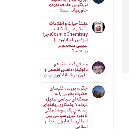
بزرگترین جامعه یهودی
خاورمیانه است!
منشأ حیات و اطلاعات
ژنتیکی در پرتو کتاب
Cosmic Chemistry؛ چرا
لنوکس خداباوری را
تبیینی منسجم‌تر
می‌داند؟
معرفی کتاب «توهم
داوکینز»: نقدی فلسفی و
علمی بر خداناباوری نوین
چگونه پرونده کلیسای
حضرت پطرس را به
مسئله‌ای سیاسی تبدیل
کردند؟ روندکاوی روایتهای
رسانه‌ایِ یک پرونده ملکی
تا بهره گیری سیاسی بین
المللی علیه ایران و نظام
اسلامی