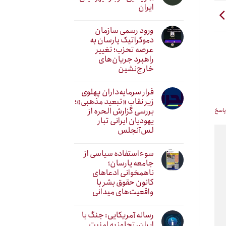
ایران
ورود رسمی سازمان
دموکراتیک یارسان به
عرصه تحزب؛ تغییر
راهبرد جریان‌های
خارج‌نشین
فرار سرمایه‌داران پهلوی
زیر نقابِ «تبعید مذهبی»؛
بررسی گزارش الحره از
پاسخ
یهودیان ایرانی تبار
لس‌آنجلس
سوءاستفاده سیاسی از
جامعه یارسان؛
ناهمخوانی ادعاهای
کانون حقوق بشر با
واقعیت‌های میدانی
رسانه آمریکایی: جنگ با
ایران، تجاوز به امنیت