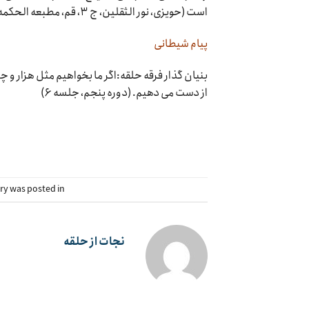
است (حویزی، نور الثقلین، ج ۳، قم، مطبعه الحکمه، حدیث ۱۷۴، ص ۷۴)
پیام شیطانی
بنیان گذار فرقه حلقه:اگر ما بخواهیم مثل هزار و 
از دست می دهیم. (دوره پنجم، جلسه ۶)
try was posted in
نجات از حلقه