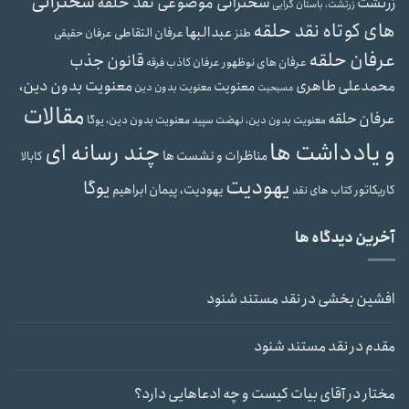
سخنرانی
سخنرانی موضوعی نقد حلقه
زرتشت
زرتشت، باستان گرایی
های کوتاه نقد حلقه
عبدالبها
عرفان التقاطی
طنز
عرفان حقیقی
عرفان حلقه
قانون جذب
عرفان های نوظهور
عرفان کاذب
فرقه
محمدعلی طاهری
معنویت بدون دین،
معنویت
معنویت بدون دین
مسیحیت
مقالات
عرفان حلقه
معنویت بدون دین، یوگا
معنویت بدون دین، نهضت سپید
و یادداشت ها
چند رسانه ای
مناظرات و نشست ها
کابالا
یهودیت
یوگا
یهودیت، پیمان ابراهیم
کاریکاتور
کتاب های نقد
آخرین دیدگاه ها
افشین بخشی
در
نقد مستند شنود
مقدم
در
نقد مستند شنود
مختار
در
آقای بیات کیست و چه ادعاهایی دارد؟