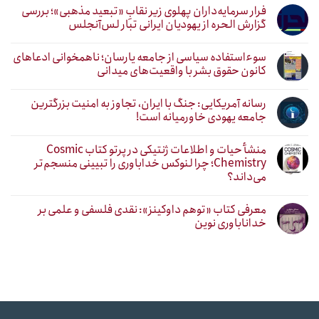
فرار سرمایه‌داران پهلوی زیر نقابِ «تبعید مذهبی»؛ بررسی
گزارش الحره از یهودیان ایرانی تبار لس‌آنجلس
سوءاستفاده سیاسی از جامعه یارسان؛ ناهمخوانی ادعاهای
کانون حقوق بشر با واقعیت‌های میدانی
رسانه آمریکایی: جنگ با ایران، تجاوز به امنیت بزرگترین
جامعه یهودی خاورمیانه است!
منشأ حیات و اطلاعات ژنتیکی در پرتو کتاب Cosmic
Chemistry؛ چرا لنوکس خداباوری را تبیینی منسجم‌تر
می‌داند؟
معرفی کتاب «توهم داوکینز»: نقدی فلسفی و علمی بر
خداناباوری نوین