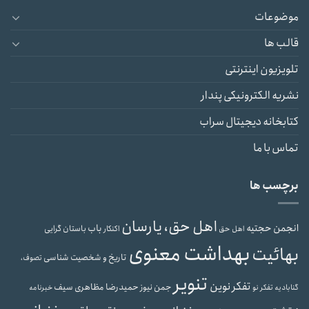
موضوعات
قالب ها
تلویزیون اینترنتی
نشریه الکترونیکی پندار
کتابخانه دیجیتال سراب
تماس با ما
برچسب ها
اهل حق، یارسان
انجمن حجتیه
باب
باستان گرایی
اهل حق
اکنکار
بهداشت معنوی
بهائیت
تاریخ و شخصیت شناسی
تصوف،
تنویر
تفکر نوین
حمیدرضا مظاهری سیف
جمن نیوز
گنابادیه
تفکر نو
خبرنامه