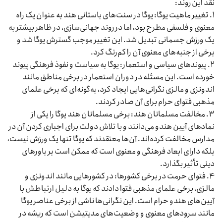
نقد این روند:
۱. تغییر ماهیت یوگا: یوگا در سنت‌های باستانی هند به عنوان یک راه
معنوی و فلسفی مطرح بود، اما در روند جهانی‌سازی، در ظاهر بیشتر به
یک ورزش جسمانی تبدیل شد. این تغییر موجب گسترش یوگا شد و
برخی از جنبه‌های معنوی آن را کم‌رنگ کرد.
۲. پیوندهای سیاسی و استعمار: یوگا به سیاست و نفوذ فرهنگی پیوند
خورده است. این مسئله در دوران استعمار در برخی مناطق مانند
اندونزی و مالزی نگرانی‌هایی ایجاد کرد، به‌گونه‌ای که برخی علمای
مذهبی فتوای حرام برای آن صادر کردند.
۳. مخالفت مسلمانان هند: برخی مسلمانان هند یوگا را یکی از
نمادهای آیین هندو می‌دانند و با تلاش دولت برای اجباری کردن آن در
مدارس مخالفت کرده‌اند. آن‌ها معتقدند که یوگا تنها یک ورزش نیست،
بلکه دارای ابعاد فرهنگی و معنوی است که ممکن است بر باورهای
دینی تأثیر بگذارد.
۴. فتوای حرمت در برخی کشورها: در کشورهایی مانند اندونزی و
مالزی، برخی علمای مذهبی فتوا دادند که یوگا به دلیل ارتباطش با
آیین‌های هندو حرام است. این نگرانی‌ها ناشی از برخی عناصر یوگا
مانند سرودهای معنوی و وضعیت‌های مدیتیشن است که ریشه در