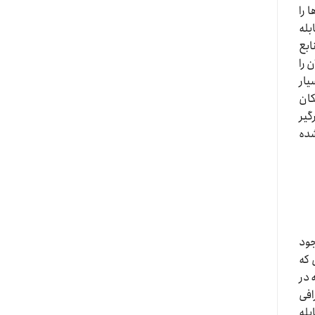
 را
بله
ابع
 را
یار
کان
گیر
شده
جود
 که
 در
افی
بله