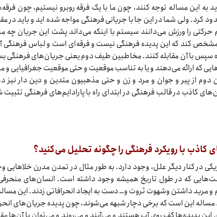
به این مساله توجه کنند، چون ما با یک فرقه روبرو نیستیم، چون فرقه‌ها
ود کرد. ولی شما در این جا با جریانی فرهنگی مواجه شده اید و باید در مقا
م حرکتی را ورزش می‌دانند سیستم با اینکه می‌داند پشت این جریان چه من
 مشخص کند که این پدیده فرهنگی نیست و فرقه‌ای است و لباس فرهنگی آن
اده سپس با آن مقابله کنند. مخاطبین طیف دوم یعنی جریان‌های فرهنگی بس
هایی که ارائه می‌دهند و یا به تناسب موقعیت و حتی موقعیت جغرافیایی و م
 دوم از پیر و جوان و مرد و زن و حتی مذهبیون متدین و دین دار نیز در
ای کاذب در قالب فرهنگی در ابتدای راه با پارادایم‌های فرهنگی تثبیت 
 کاذب با رویکرد فرهنگی را چگونه تحلیل می‌کنید؟
کی در کنار دیگر علل، وجود دارد. به طور مثال در تمدن مدرن خلا‌هایی و
لت‌هایی که در طول تاریخ همیشه وجود داشته است. انسان‌های منحرفی
و مرید داشتن وشهوت ثروت و… دست به ایجاد انحرافاتی زدند. این مساله
مساله این است که برخی دچار شبهه می‌شوند، چون پدیده جریان‌های انحر
ن پدیده‌ها کف روی آب هستند و می‌آیند و می‌روند و می‌توان با آن‌ها مقا