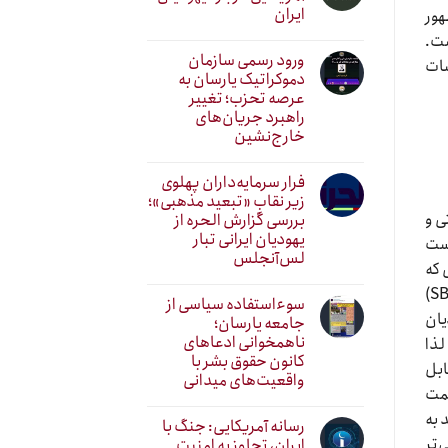
ایران
هور
ست.
ورود رسمی سازمان
شات
دموکراتیک یارسان به
عرصه تحزب؛ تغییر
راهبرد جریان‌های
خارج‌نشین
فرار سرمایه‌داران پهلوی
زیر نقابِ «تبعید مذهبی»؛
ی و
بررسی گزارش الحره از
یهودیان ایرانی تبار
دست
لس‌آنجلس
 که
ارائه می‌دهند می‌گویند معنوی باشیم، ولی دینی نباشیم. پدیده بزرگی در دنیا در حال شکل گیری است به نام اس بی ان آر (SBNR)
سوءاستفاده سیاسی از
یان
جامعه یارسان؛
ناهمخوانی ادعاهای
لذا
کانون حقوق بشر با
ابل
واقعیت‌های میدانی
سمت
 به
رسانه آمریکایی: جنگ با
‌تر
ایران، تجاوز به امنیت