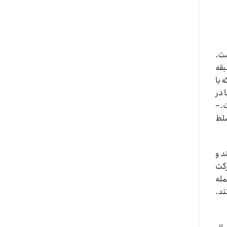
ست.
بقه
 با
 در
. –
سلط
د و
رکت
مله
ند.