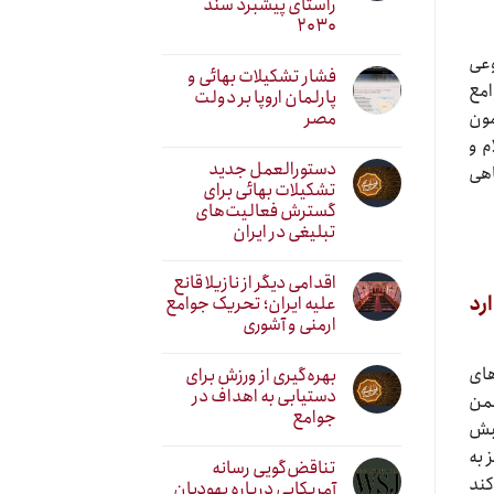
راستای پیشبرد سند
۲۰۳۰
وعی
فشار تشکیلات بهائی و
امع
پارلمان اروپا بر دولت
مصر
مون
م و
دستورالعمل جدید
اهی
تشکیلات بهائی برای
گسترش فعالیت‌های
تبلیغی در ایران
اقدامی دیگر از نازیلا قانع
رد
علیه ایران؛ تحریک جوامع
ارمنی و آشوری
های
بهره‌گیری از ورزش برای
دستیابی به اهداف در
ضمن
جوامع
نبش
 به
تناقض‌گویی رسانه
کند
آمریکایی درباره یهودیان