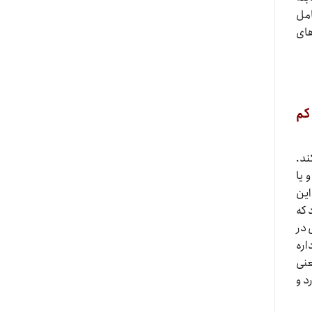
امل
های
کم
ند.
 یا
این
 که
 در
اره
عنی
د و