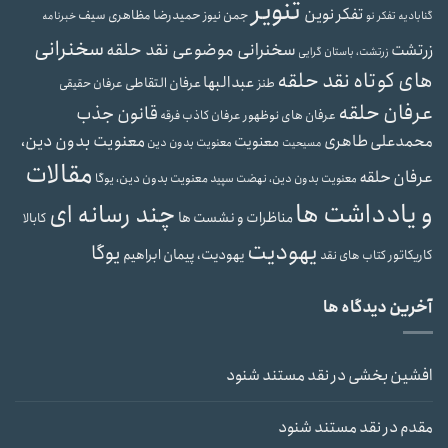
تنویر
تفکر نوین
حمیدرضا مظاهری سیف
جمن نیوز
گنابادیه
تفکر نو
خبرنامه
سخنرانی
سخنرانی موضوعی نقد حلقه
زرتشت
زرتشت، باستان گرایی
های کوتاه نقد حلقه
عبدالبها
عرفان التقاطی
طنز
عرفان حقیقی
عرفان حلقه
قانون جذب
عرفان های نوظهور
عرفان کاذب
فرقه
محمدعلی طاهری
معنویت بدون دین،
معنویت
معنویت بدون دین
مسیحیت
مقالات
عرفان حلقه
معنویت بدون دین، یوگا
معنویت بدون دین، نهضت سپید
و یادداشت ها
چند رسانه ای
مناظرات و نشست ها
کابالا
یهودیت
یوگا
یهودیت، پیمان ابراهیم
کاریکاتور
کتاب های نقد
آخرین دیدگاه ها
افشین بخشی
در
نقد مستند شنود
مقدم
در
نقد مستند شنود