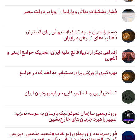
فشار تشکیلات بهائی و پارلمان اروپا بر دولت مصر
دستورالعمل جدید تشکیلات بهائی برای گسترش
فعالیت‌های تبلیغی در ایران
اقدامی دیگر از نازیلا قانع علیه ایران؛ تحریک جوامع ارمنی و
آشوری
بهره‌گیری از ورزش برای دستیابی به اهداف در جوامع
تناقض‌گویی رسانه آمریکایی درباره یهودیان ایران
ورود رسمی سازمان دموکراتیک یارسان به عرصه تحزب؛
تغییر راهبرد جریان‌های خارج‌نشین
فرار سرمایه‌داران پهلوی زیر نقابِ «تبعید مذهبی»؛ بررسی
گزارش الحره از یهودیان ایرانی تبار لس‌آنجلس