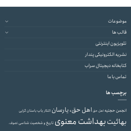
موضوعات
قالب ها
تلویزیون اینترنتی
نشریه الکترونیکی پندار
کتابخانه دیجیتال سراب
تماس با ما
برچسب ها
اهل حق، یارسان
انجمن حجتیه
باب
باستان گرایی
اهل حق
اکنکار
بهداشت معنوی
بهائیت
تاریخ و شخصیت شناسی
تصوف،