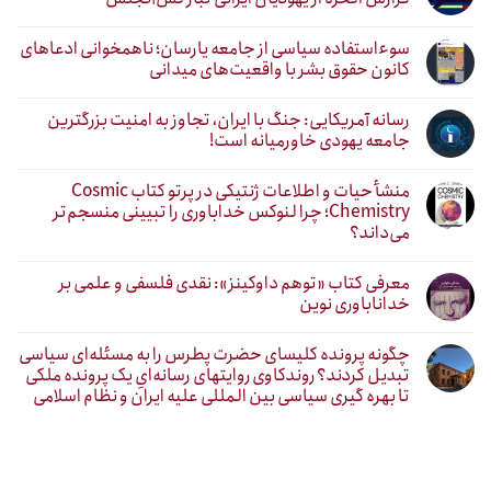
سوءاستفاده سیاسی از جامعه یارسان؛ ناهمخوانی ادعاهای
کانون حقوق بشر با واقعیت‌های میدانی
رسانه آمریکایی: جنگ با ایران، تجاوز به امنیت بزرگترین
جامعه یهودی خاورمیانه است!
منشأ حیات و اطلاعات ژنتیکی در پرتو کتاب Cosmic
Chemistry؛ چرا لنوکس خداباوری را تبیینی منسجم‌تر
می‌داند؟
معرفی کتاب «توهم داوکینز»: نقدی فلسفی و علمی بر
خداناباوری نوین
چگونه پرونده کلیسای حضرت پطرس را به مسئله‌ای سیاسی
تبدیل کردند؟ روندکاوی روایتهای رسانه‌ایِ یک پرونده ملکی
تا بهره گیری سیاسی بین المللی علیه ایران و نظام اسلامی