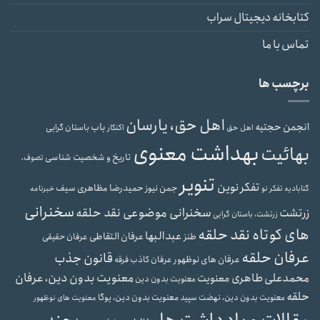
کتابخانه دیجیتال سراب
تماس با ما
برچسب ها
اهل حق، یارسان
انجمن حجتیه
باب
باستان گرایی
اهل حق
اکنکار
بهداشت معنوی
بهائیت
تاریخ و شخصیت شناسی
تصوف،
تنویر
تفکر نوین
حمیدرضا مظاهری سیف
جمن نیوز
گنابادیه
تفکر نو
خبرنامه
سخنرانی
سخنرانی موضوعی نقد حلقه
زرتشت
زرتشت، باستان گرایی
های کوتاه نقد حلقه
عبدالبها
عرفان التقاطی
طنز
عرفان حقیقی
عرفان حلقه
قانون جذب
عرفان های نوظهور
عرفان کاذب
فرقه
محمدعلی طاهری
معنویت بدون دین، عرفان
معنویت
معنویت بدون دین
حلقه
معنویت بدون دین، یوگا
معنویت بدون دین، نهضت سپید
معنویت های نوظهور