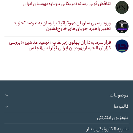
تناقض‌گویی رسانه آمریکایی درباره یهودیان ایران
ورود رسمی سازمان دموکراتیک یارسان به عرصه تحزب؛
تغییر راهبرد جریان‌های خارج‌نشین
فرار سرمایه‌داران پهلوی زیر نقابِ «تبعید مذهبی»؛ بررسی
گزارش الحره از یهودیان ایرانی تبار لس‌آنجلس
موضوعات
قالب ها
تلویزیون اینترنتی
نشریه الکترونیکی پندار