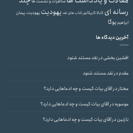
مقالات و یادداشت ها
چند
مناظرات و نشست ها
رسانه ای
یهودیت
یهودیت، پیمان
کابالا
کاریکاتور
کتاب های نقد
یوگا
ابراهیم
آخرین دیدگاه ها
افشین بخشی
در
نقد مستند شنود
مقدم
در
نقد مستند شنود
مختار
در
آقای بیات کیست و چه ادعاهایی دارد؟
موسویه
در
آقای بیات کیست و چه ادعاهایی دارد؟
نازنین
در
آقای بیات کیست و چه ادعاهایی دارد؟