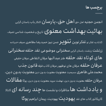
برچسب ها
اهل حق، یارسان
انجمن حجتیه
باب
باستان گرایی
اهل حق
اکنکار
بهداشت معنوی
بهائیت
تاریخ و شخصیت شناسی
تصوف،
تنویر
تفکر نوین
حمیدرضا مظاهری سیف
جمن نیوز
گنابادیه
تفکر نو
خبرنامه
سخنرانی
سخنرانی موضوعی نقد حلقه
زرتشت
زرتشت، باستان گرایی
های کوتاه نقد حلقه
عبدالبها
عرفان التقاطی
طنز
عرفان حقیقی
عرفان حلقه
قانون جذب
عرفان های نوظهور
عرفان کاذب
فرقه
محمدعلی طاهری
معنویت بدون دین،
معنویت
معنویت بدون دین
مسیحیت
مقالات
عرفان حلقه
معنویت بدون دین، یوگا
معنویت بدون دین، نهضت سپید
و یادداشت ها
چند رسانه ای
مناظرات و نشست ها
کابالا
یهودیت
یوگا
یهودیت، پیمان ابراهیم
کاریکاتور
کتاب های نقد