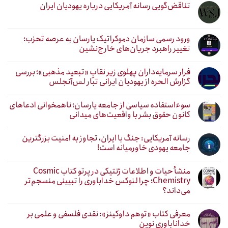
تناقض‌گویی رسانه آمریکایی درباره یهودیان ایران
ورود رسمی سازمان دموکراتیک یارسان به عرصه تحزب؛
تغییر راهبرد جریان‌های خارج‌نشین
فرار سرمایه‌داران پهلوی زیر نقابِ «تبعید مذهبی»؛ بررسی
گزارش الحره از یهودیان ایرانی تبار لس‌آنجلس
سوءاستفاده سیاسی از جامعه یارسان؛ ناهمخوانی ادعاهای
کانون حقوق بشر با واقعیت‌های میدانی
رسانه آمریکایی: جنگ با ایران، تجاوز به امنیت بزرگترین
جامعه یهودی خاورمیانه است!
منشأ حیات و اطلاعات ژنتیکی در پرتو کتاب Cosmic
Chemistry؛ چرا لنوکس خداباوری را تبیینی منسجم‌تر
می‌داند؟
معرفی کتاب «توهم داوکینز»: نقدی فلسفی و علمی بر
خداناباوری نوین