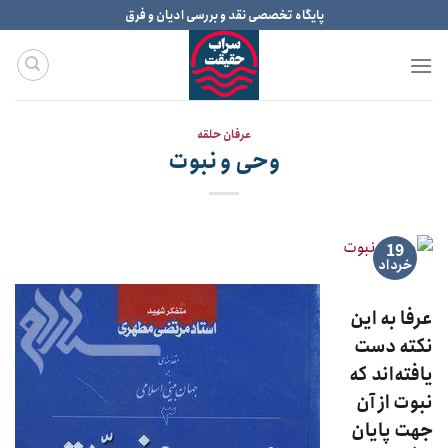
Ski
پایگاه تخصصی نقد و بررسی ادیان و فرق
t
conten
عرفان حلقه
وحی و نبوت
19
خرداد
عرفا به این
نکته دست
یافته‌اند که
نبوت از آن
جهت پایان