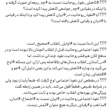
???? #کاهش_نفوذ_روحانیت نسبت به #چه_برهه‌ای صورت گرفته و
یا اینکه در مقیاس #چه_جوامعی کاهش پیدا کرده است؟
???? آیا #نفوذ_روحانیت در #ایران کاهش پیدا کرد و یا اینکه در قیاس
با #ادیان و رقبایی کاهش یافته است؟
???? این ادعا نسبت به #اوایل_انقلاب #صحیح_است.
???? نفوذ اجتماعی روحانیت قبل از انقلاب آنچنان بالا نبوده است و در
سطح کلان هم قشر روحانیت نفوذ چندانی نداشت، اما
#در_آستان_انقلاب و سال‌های بلافاصله پس از آن، این مسئله #اوج
می‌گیرد و دوباره #کاهش پیدا می‌کند و این یعنی دلیل آن، #جو و
#اقتضای_زمان است.
???? در مقطعی این نفوذ اجتماعی اوج گرفت که طبعاً پایدار نبود ولی
در شرایط طبیعی، قطعاً افول می‌کند. باید در همین رابطه گفت
ویژگی‌های بهره‌های انقلاب، خاص بوده و ثابت نمی‌مانند.
???? نفوذ اجتماعی روحانیت در #ایران نسبت به #اجتماع، #ادیان،
#مذاهب و #رقبای_دیگر به هیچ عنوان #کمتر_نیست.