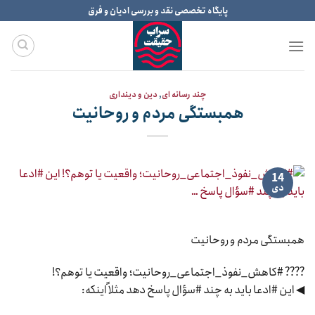
Ski
پایگاه تخصصی نقد و بررسی ادیان و فرق
t
conten
چند رسانه ای
,
دین و دینداری
همبستگی مردم و روحانیت
14
دی
همبستگی مردم و روحانیت
???? #کاهش_نفوذ_اجتماعی_روحانیت؛ واقعیت یا توهم؟!
◀ این #ادعا باید به چند #سؤال پاسخ دهد مثلاً اینکه: