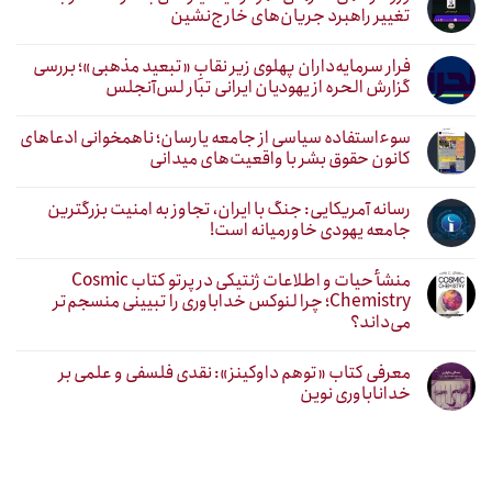
تغییر راهبرد جریان‌های خارج‌نشین
فرار سرمایه‌داران پهلوی زیر نقابِ «تبعید مذهبی»؛ بررسی
گزارش الحره از یهودیان ایرانی تبار لس‌آنجلس
سوءاستفاده سیاسی از جامعه یارسان؛ ناهمخوانی ادعاهای
کانون حقوق بشر با واقعیت‌های میدانی
رسانه آمریکایی: جنگ با ایران، تجاوز به امنیت بزرگترین
جامعه یهودی خاورمیانه است!
منشأ حیات و اطلاعات ژنتیکی در پرتو کتاب Cosmic
Chemistry؛ چرا لنوکس خداباوری را تبیینی منسجم‌تر
می‌داند؟
معرفی کتاب «توهم داوکینز»: نقدی فلسفی و علمی بر
خداناباوری نوین