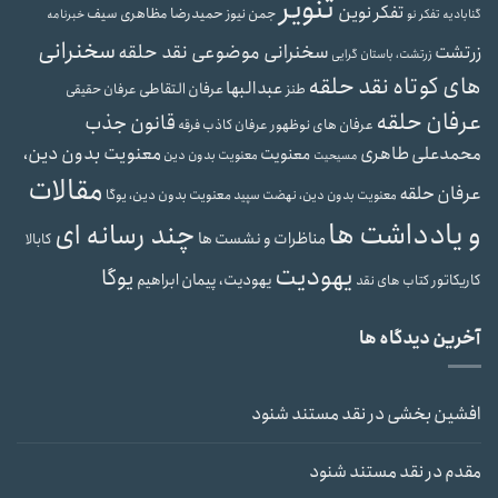
تنویر
تفکر نوین
حمیدرضا مظاهری سیف
جمن نیوز
گنابادیه
تفکر نو
خبرنامه
سخنرانی
سخنرانی موضوعی نقد حلقه
زرتشت
زرتشت، باستان گرایی
های کوتاه نقد حلقه
عبدالبها
عرفان التقاطی
طنز
عرفان حقیقی
عرفان حلقه
قانون جذب
عرفان های نوظهور
عرفان کاذب
فرقه
محمدعلی طاهری
معنویت بدون دین،
معنویت
معنویت بدون دین
مسیحیت
مقالات
عرفان حلقه
معنویت بدون دین، یوگا
معنویت بدون دین، نهضت سپید
و یادداشت ها
چند رسانه ای
مناظرات و نشست ها
کابالا
یهودیت
یوگا
یهودیت، پیمان ابراهیم
کاریکاتور
کتاب های نقد
آخرین دیدگاه ها
افشین بخشی
در
نقد مستند شنود
مقدم
در
نقد مستند شنود