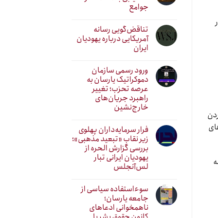
جوامع
تناقض‌گویی رسانه
آمریکایی درباره یهودیان
ایران
ورود رسمی سازمان
دموکراتیک یارسان به
عرصه تحزب؛ تغییر
راهبرد جریان‌های
خارج‌نشین
ردن
های
فرار سرمایه‌داران پهلوی
زیر نقابِ «تبعید مذهبی»؛
بررسی گزارش الحره از
یهودیان ایرانی تبار
ه
لس‌آنجلس
سوءاستفاده سیاسی از
جامعه یارسان؛
ناهمخوانی ادعاهای
کانون حقوق بشر با