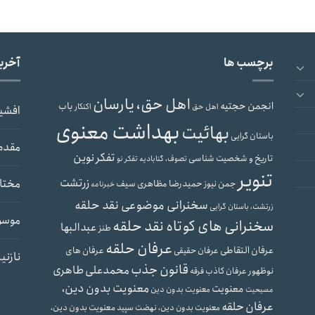
برچسب ها
آخری
اهل حق، یارسان
انجمن حجتیه
باب
اهل حق
اکنکار
افشی
بهداشت معنوی
بهائیت
باستان گرایی
مقدم
تفکر نوین
تاریخ و شخصیت شناسی
تصوف، گنابادیه
تفکر نو
تنویر
زرتشت
مختار
حمیدرضا مظاهری سیف
جمن نیوز
خبرنامه
سخنرانی موضوعی نقد حلقه
زرتشت، باستان گرایی
موسو
سخنرانی های کوتاه نقد حلقه
عبدالبها
طنز
عرفان حلقه
عرفان التقاطی
عرفان های
عرفان حقیقی
نازنی
قانون جذب
محمدعلی طاهری
نوظهور
عرفان کاذب
فرقه
معنویت بدون دین،
معنویت
معنویت بدون دین
مسیحیت
عرفان حلقه
معنویت بدون دین،
معنویت بدون دین، نهضت سپید