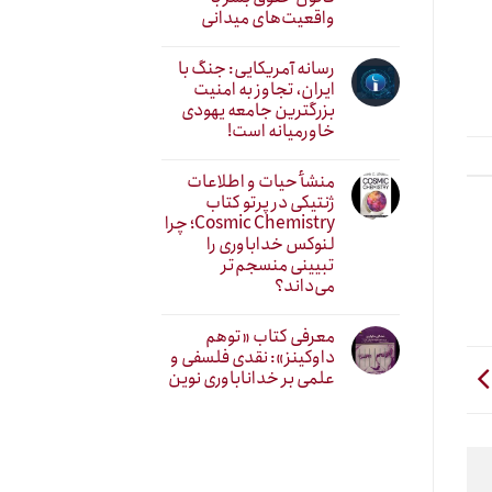
واقعیت‌های میدانی
رسانه آمریکایی: جنگ با
ایران، تجاوز به امنیت
بزرگترین جامعه یهودی
خاورمیانه است!
منشأ حیات و اطلاعات
ژنتیکی در پرتو کتاب
Cosmic Chemistry؛ چرا
لنوکس خداباوری را
تبیینی منسجم‌تر
می‌داند؟
معرفی کتاب «توهم
داوکینز»: نقدی فلسفی و
علمی بر خداناباوری نوین