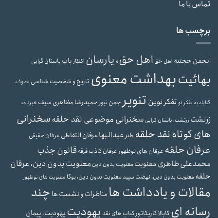
تماس با ما
برچسب ها
اهل حق، یارسان
انجمن حجتیه
باب
باستان گرایی
اهل حق
اکنکار
بهداشت معنوی
بهائیت
تاریخ و شخصیت شناسی
تصوف،
تنویر
تفکر نوین
حمیدرضا مظاهری سیف
جمن نیوز
گنابادیه
تفکر نو
خبرنامه
سخنرانی
سخنرانی موضوعی نقد حلقه
زرتشت
زرتشت، باستان گرایی
های کوتاه نقد حلقه
عبدالبها
عرفان التقاطی
طنز
عرفان حقیقی
عرفان حلقه
قانون جذب
عرفان های نوظهور
عرفان کاذب
فرقه
محمدعلی طاهری
معنویت بدون دین، عرفان
معنویت
معنویت بدون دین
حلقه
معنویت بدون دین، یوگا
معنویت بدون دین، نهضت سپید
معنویت های نوظهور
مقالات و یادداشت ها
چند
مناظرات و نشست ها
رسانه ای
یهودیت
یهودیت، پیمان
کابالا
کاریکاتور
کتاب های نقد