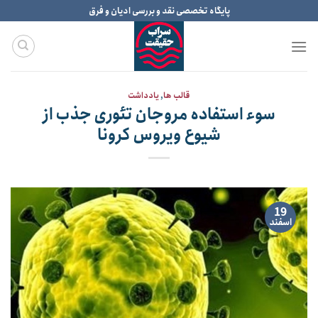
Ski
پایگاه تخصصی نقد و بررسی ادیان و فرق
t
conten
قالب ها
,
یادداشت
سوء استفاده مروجان تئوری جذب از
شیوع ویروس کرونا
19
اسفند