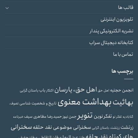
قالب ها
تلویزیون اینترنتی
نشریه الکترونیکی پندار
کتابخانه دیجیتال سراب
تماس با ما
برچسب ها
اهل حق، یارسان
انجمن حجتیه
باب
باستان گرایی
اهل حق
اکنکار
بهداشت معنوی
بهائیت
تاریخ و شخصیت شناسی
تصوف،
تنویر
تفکر نوین
حمیدرضا مظاهری سیف
جمن نیوز
گنابادیه
تفکر نو
خبرنامه
سخنرانی
سخنرانی موضوعی نقد حلقه
زرتشت
زرتشت، باستان گرایی
های کوتاه نقد حلقه
عبدالبها
عرفان التقاطی
طنز
عرفان حقیقی