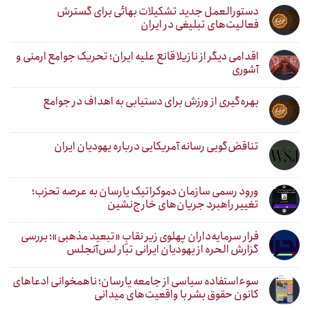
دستورالعمل جدید تشکیلات بهائی برای گسترش
فعالیت‌های تبلیغی در ایران
اقدامی دیگر از نازیلا قانع علیه ایران؛ تحریک جوامع ارمنی و
آشوری
بهره‌گیری از ورزش برای دستیابی به اهداف در جوامع
تناقض‌گویی رسانه آمریکایی درباره یهودیان ایران
ورود رسمی سازمان دموکراتیک یارسان به عرصه تحزب؛
تغییر راهبرد جریان‌های خارج‌نشین
فرار سرمایه‌داران پهلوی زیر نقابِ «تبعید مذهبی»؛ بررسی
گزارش الحره از یهودیان ایرانی تبار لس‌آنجلس
سوءاستفاده سیاسی از جامعه یارسان؛ ناهمخوانی ادعاهای
کانون حقوق بشر با واقعیت‌های میدانی