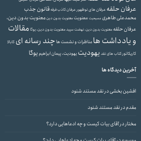
عرفان حلقه
قانون جذب
عرفان های نوظهور
عرفان کاذب
فرقه
محمدعلی طاهری
معنویت بدون دین،
معنویت
معنویت بدون دین
مسیحیت
مقالات
عرفان حلقه
معنویت بدون دین، یوگا
معنویت بدون دین، نهضت سپید
و یادداشت ها
چند رسانه ای
مناظرات و نشست ها
کابالا
یهودیت
یوگا
یهودیت، پیمان ابراهیم
کاریکاتور
کتاب های نقد
آخرین دیدگاه ها
افشین بخشی
در
نقد مستند شنود
مقدم
در
نقد مستند شنود
مختار
در
آقای بیات کیست و چه ادعاهایی دارد؟
موسویه
در
آقای بیات کیست و چه ادعاهایی دارد؟