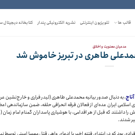
قالب ها
تلویزیون اینترنتی
نشریه الکترونیکی پندار
کتابخانه دیجیتال س
مدعیان معنویت و اخلاق
مدعلی طاهری در تبریز خاموش شد
آناج
، به دنبال صدور بیانیه محمدعلی طاهری (لیدر فراری و خارج‌نشین عر
 اسلامی ایران عده‌ای از فعالان فرقه انحرافی حلقه، ضمن سازماندهی اع
 را داشتند که قبل از هر اقدامی، با هوشیاری پاسداران گمنام امام زمان (
یر شدند.
فرادی بود که در ابتدای فتنه اخیر با ادعای واهی قتل مهسا امینی توسط نی