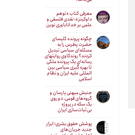
معرفی کتاب «توهم
داوکینز»: نقدی فلسفی و
علمی بر خداناباوری نوین
چگونه پرونده کلیسای
حضرت پطرس را به
مسئله‌ای سیاسی تبدیل
کردند؟ روندکاوی روایتهای
رسانه‌ایِ یک پرونده ملکی
تا بهره گیری سیاسی بین
المللی علیه ایران و نظام
اسلامی
جنبش میهنی یارسان و
گروه‌های قومی، دو روی
یک سکه در پروژه
بی‌ثبات‌سازی ایران
پوشش حقوق بشری؛ ابزار
جدید جریان‌های