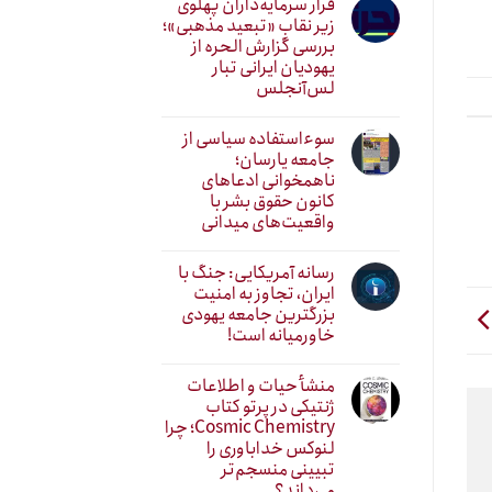
فرار سرمایه‌داران پهلوی
زیر نقابِ «تبعید مذهبی»؛
بررسی گزارش الحره از
یهودیان ایرانی تبار
لس‌آنجلس
سوءاستفاده سیاسی از
جامعه یارسان؛
ناهمخوانی ادعاهای
کانون حقوق بشر با
واقعیت‌های میدانی
رسانه آمریکایی: جنگ با
ایران، تجاوز به امنیت
بزرگترین جامعه یهودی
خاورمیانه است!
منشأ حیات و اطلاعات
ژنتیکی در پرتو کتاب
Cosmic Chemistry؛ چرا
لنوکس خداباوری را
تبیینی منسجم‌تر
می‌داند؟