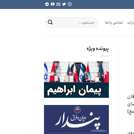
راب
تماس با ما
پرونده ویژه
فان
ضای
عج)
روی