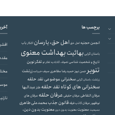
برچسب ها
آخری
اهل حق، یارسان
انجمن حجتیه
باب
اهل حق
اکنکار
افشی
بهداشت معنوی
بهائیت
باستان گرایی
مقدم
تفکر نوین
تاریخ و شخصیت شناسی
تصوف، گنابادیه
تفکر نو
تنویر
زرتشت
مختار
حمیدرضا مظاهری سیف
جمن نیوز
خبرنامه
سخنرانی موضوعی نقد حلقه
زرتشت، باستان گرایی
موسو
سخنرانی های کوتاه نقد حلقه
عبدالبها
طنز
عرفان حلقه
عرفان التقاطی
عرفان های
عرفان حقیقی
نازنی
قانون جذب
محمدعلی طاهری
نوظهور
عرفان کاذب
فرقه
معنویت بدون دین،
معنویت
معنویت بدون دین
مسیحیت