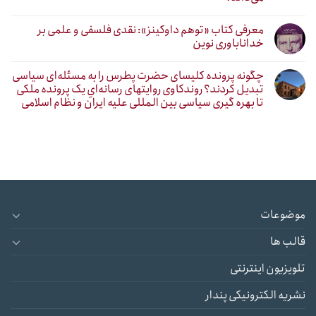
معرفی کتاب «توهم داوکینز»: نقدی فلسفی و علمی بر
خداناباوری نوین
چگونه پرونده کلیسای حضرت پطرس را به مسئله‌ای سیاسی
تبدیل کردند؟ روندکاوی روایتهای رسانه‌ایِ یک پرونده ملکی
تا بهره گیری سیاسی بین المللی علیه ایران و نظام اسلامی
موضوعات
قالب ها
تلویزیون اینترنتی
نشریه الکترونیکی پندار