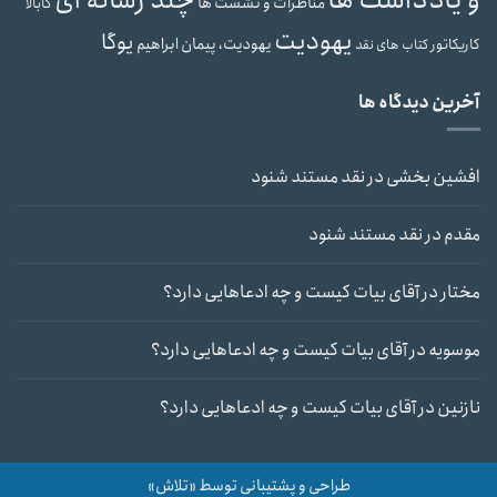
مناظرات و نشست ها
کابالا
یهودیت
یوگا
یهودیت، پیمان ابراهیم
کاریکاتور
کتاب های نقد
آخرین دیدگاه ها
افشین بخشی
در
نقد مستند شنود
مقدم
در
نقد مستند شنود
مختار
در
آقای بیات کیست و چه ادعاهایی دارد؟
موسویه
در
آقای بیات کیست و چه ادعاهایی دارد؟
نازنین
در
آقای بیات کیست و چه ادعاهایی دارد؟
طراحی و پشتیبانی توسط «تلاش»