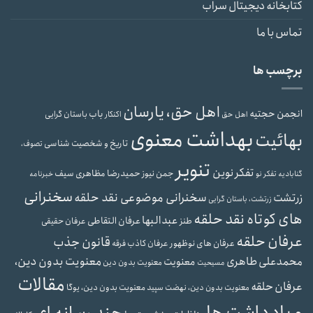
کتابخانه دیجیتال سراب
تماس با ما
برچسب ها
اهل حق، یارسان
انجمن حجتیه
باب
باستان گرایی
اهل حق
اکنکار
بهداشت معنوی
بهائیت
تاریخ و شخصیت شناسی
تصوف،
تنویر
تفکر نوین
حمیدرضا مظاهری سیف
جمن نیوز
گنابادیه
تفکر نو
خبرنامه
سخنرانی
سخنرانی موضوعی نقد حلقه
زرتشت
زرتشت، باستان گرایی
های کوتاه نقد حلقه
عبدالبها
عرفان التقاطی
طنز
عرفان حقیقی
عرفان حلقه
قانون جذب
عرفان های نوظهور
عرفان کاذب
فرقه
محمدعلی طاهری
معنویت بدون دین،
معنویت
معنویت بدون دین
مسیحیت
مقالات
عرفان حلقه
معنویت بدون دین، یوگا
معنویت بدون دین، نهضت سپید
و یادداشت ها
چند رسانه ای