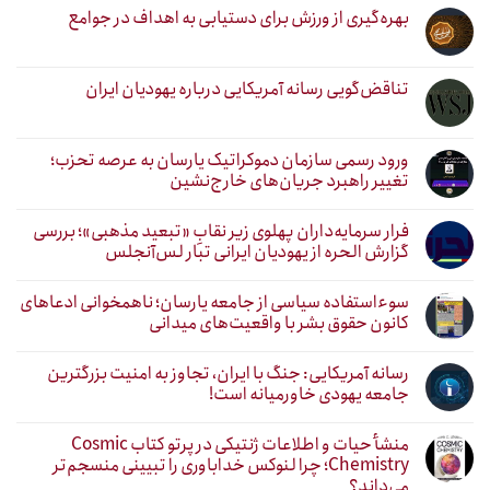
بهره‌گیری از ورزش برای دستیابی به اهداف در جوامع
تناقض‌گویی رسانه آمریکایی درباره یهودیان ایران
ورود رسمی سازمان دموکراتیک یارسان به عرصه تحزب؛
تغییر راهبرد جریان‌های خارج‌نشین
فرار سرمایه‌داران پهلوی زیر نقابِ «تبعید مذهبی»؛ بررسی
گزارش الحره از یهودیان ایرانی تبار لس‌آنجلس
سوءاستفاده سیاسی از جامعه یارسان؛ ناهمخوانی ادعاهای
کانون حقوق بشر با واقعیت‌های میدانی
رسانه آمریکایی: جنگ با ایران، تجاوز به امنیت بزرگترین
جامعه یهودی خاورمیانه است!
منشأ حیات و اطلاعات ژنتیکی در پرتو کتاب Cosmic
Chemistry؛ چرا لنوکس خداباوری را تبیینی منسجم‌تر
می‌داند؟