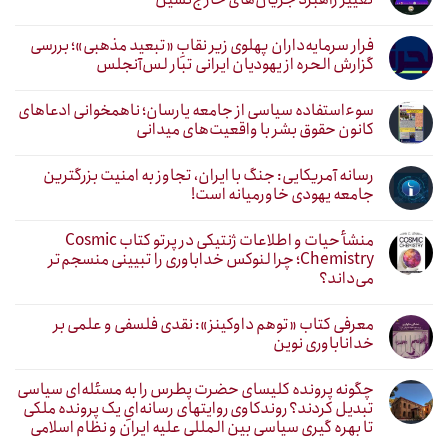
فرار سرمایه‌داران پهلوی زیر نقابِ «تبعید مذهبی»؛ بررسی
گزارش الحره از یهودیان ایرانی تبار لس‌آنجلس
سوءاستفاده سیاسی از جامعه یارسان؛ ناهمخوانی ادعاهای
کانون حقوق بشر با واقعیت‌های میدانی
رسانه آمریکایی: جنگ با ایران، تجاوز به امنیت بزرگترین
جامعه یهودی خاورمیانه است!
منشأ حیات و اطلاعات ژنتیکی در پرتو کتاب Cosmic
Chemistry؛ چرا لنوکس خداباوری را تبیینی منسجم‌تر
می‌داند؟
معرفی کتاب «توهم داوکینز»: نقدی فلسفی و علمی بر
خداناباوری نوین
چگونه پرونده کلیسای حضرت پطرس را به مسئله‌ای سیاسی
تبدیل کردند؟ روندکاوی روایتهای رسانه‌ایِ یک پرونده ملکی
تا بهره گیری سیاسی بین المللی علیه ایران و نظام اسلامی