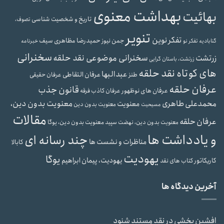
بهداشت معنوی
بهائیت
تاریخ و شخصیت شناسی
تصوف،
تنویر
تفکر نوین
حمیدرضا مظاهری سیف
جمن نیوز
گنابادیه
تفکر نو
خبرنامه
سخنرانی
سخنرانی موضوعی نقد حلقه
زرتشت
زرتشت، باستان گرایی
های کوتاه نقد حلقه
عبدالبها
عرفان التقاطی
طنز
عرفان حقیقی
عرفان حلقه
قانون جذب
عرفان های نوظهور
عرفان کاذب
فرقه
محمدعلی طاهری
معنویت بدون دین،
معنویت
معنویت بدون دین
مسیحیت
مقالات
عرفان حلقه
معنویت بدون دین، یوگا
معنویت بدون دین، نهضت سپید
و یادداشت ها
چند رسانه ای
مناظرات و نشست ها
کابالا
یهودیت
یوگا
یهودیت، پیمان ابراهیم
کاریکاتور
کتاب های نقد
آخرین دیدگاه ها
افشین بخشی
در
نقد مستند شنود