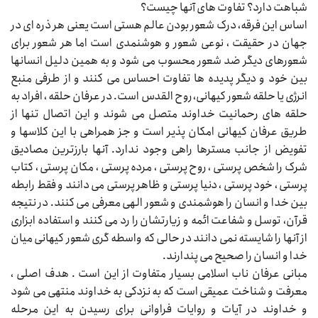
شباهت دارد؟ تفاوت های آنها چیست؟
اساس این فرقه، درک شعور بودن عالم هستی است یعنی هر ذره ای در
جهان در حقیقت ، نوعی شعور و هوشنمدی است اما هر شعور برای
شعورهای دیگر ضد شعور محسوب می شود و به همین دلیل انسانها
بین خود و دیگر پدیده ها تفاوت احساس می کنند و از طرفی منبع
انرژی یا حلقه شعور کیهانی، روح القدس است. در عرفان حلقه ، افراد به
حلقه های رحمانیت خداوند متصل می شوند و این اتصال تنها از
طریق عرفان کیهانی امکان پذیر است و جز همراهی با این کلاسها و
تفویض از جانب مسترها راهی وجود ندارد. آنها بارزترین مصادیق
شرک را شخص پرستی ، روح پرستی ، مرده پرستی ، مکان پرستی ، کتاب
پرستی ، خود پرستی ، دنیا پرستی و ظاهر پرستی می دانند و فقط رابطه
بین خدا و انسان را هوشمندی و شعور الهی معرفی می کنند. در نتیجه
قرآن، توسل و شفاعت ائمه و زیارتشان را رد می کنند و استفاده ابزاری
از آنها را شایسته نمی دانند در حالی که واسطه گری شعور کیهانی میان
خدا و انسان را صحیح می پندارند.
مبانی عرفان ناب اسلامی بسیار متفاوت از این است . هدف اصلی ،
معرفت و شناخت عمیقی است که به نزدکی به خداوند منتهی می شود
و خداوند در آیات و روایات فراوانی برای رسیدن به این مرحله