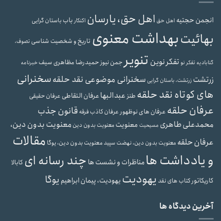
اهل حق، یارسان
انجمن حجتیه
باب
باستان گرایی
اهل حق
اکنکار
بهداشت معنوی
بهائیت
تاریخ و شخصیت شناسی
تصوف،
تنویر
تفکر نوین
حمیدرضا مظاهری سیف
جمن نیوز
گنابادیه
تفکر نو
خبرنامه
سخنرانی
سخنرانی موضوعی نقد حلقه
زرتشت
زرتشت، باستان گرایی
های کوتاه نقد حلقه
عبدالبها
عرفان التقاطی
طنز
عرفان حقیقی
عرفان حلقه
قانون جذب
عرفان های نوظهور
عرفان کاذب
فرقه
محمدعلی طاهری
معنویت بدون دین،
معنویت
معنویت بدون دین
مسیحیت
مقالات
عرفان حلقه
معنویت بدون دین، یوگا
معنویت بدون دین، نهضت سپید
و یادداشت ها
چند رسانه ای
مناظرات و نشست ها
کابالا
یهودیت
یوگا
یهودیت، پیمان ابراهیم
کاریکاتور
کتاب های نقد
آخرین دیدگاه ها