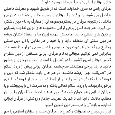
های عرفان ایرانی در عرفان حلقه وجود دارد؟
عرفان راهی به سری خداوند است که از طریق شهود و معرفت باطنی
حاصل می شود و بزرگان ما عرفان را مغز و جان و حقیقت دین می
دانند. در نتیجه عرفان در بستر مجموعه ای از معارف به نام دین ، شکل
می گیرد . هر چند امروز برخی از این معنویت های نوین تفاوت بسیاری
با دین های سنتی دارند اما بخش عمده آیین ها و اعتقاداتشان ریشه
در دین سنتی آن منطقه دارد و یا خود را در مقابل با آن دین سنتی
مطرح می کند در هر دو صورت به نوعی با دین سنتی در ارتباط هستند.
بنابراین نمی توانیم عرفانی به نام عرفان ایرانی مستقل از دین مطرح
کنیم. عرفان امروز کشور ما در تعامل با اسلام است و بر ذوق و عشق
تاکید دارد. برخی معتقدند سرچشمه عرفان ایرانی پیش از ورود اسلام
در “طریقت مهر” ریشه داشت. در هر حال باید متذکر شد که دین و
فرهنگ با یکدیگر در تعاملند و از آنجا که ایرانیان از فرهنگ بلندی
برخوردار بودند با ورود اسلام تعالی یافته و به سرعت آن را پذیرفتند و با
عرفان اسلامی هم خوان شدند که نمونه های ادبیات شاعران ما بر این
مطلب دلالت دارد. اما درنهایت تعریف جامع و روشنی از عرفان ایرانی
نداریم و باید آن را دربستر دین تبیین کنیم.
آیا راه رسیدن به معرفت و کمال در عرفان حلقه و عرفان اسلامی با هم