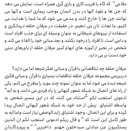
دفاعی” که گاه با فریب کاری و بازی گری همراه است، نمایش می دهد
که جن ها و نفوذ آنها در بدن انسان موجب بیماری است و آنها می
توانند جن ها را خارج کنند و مدعی می شود که ما شما را هدایت می
کنیم، ما نجات تان می دهیم. در حقیقت در عرفان حلقه درمانگری و
استفاده از نیروهای شیطانی به عنوان وسیله ای برای جذب افراد است
و دامی است تا افراد را درخود بکشد و بعد مبانی خود را القاء می کند و
شخص در تحیر از آموزه های ابهام آمیز عرفان حلقه از باورهای دینی
خود دست بر می دارد.
عرفان حلقه چه تناقضاتی با قرآن و مبانی تفکر شیعه اما می دارد؟
دربررسی مجموعه عرفان حلقه تناقضات بسیاری با قرآن و مبانی فکری
شیعه دیده می شود اما به عنوان نمونه چند مورد را مطرح می کنم. یکی
از راه های اتصال به شبکه شعور کیهانی را راه فردی می دانند و به آیه”
ادعونی استجب لکم “ُاستناد می کنند که در این مسیر شخص به
واسطه اشتیاق بیش از حد خود به شبکه شعور کیهانی اتصال پیدا
کرده و برای این اتصال ، وجود اشتیاق زایدالوصفی نیاز است واما آیه به
طور کامل این است که ” و قال ربکم ادعونی استجب لکم ان الذین
یستکبرون عن عبادتی سیدخلون جهنم داخرین” ” و پروردگارتان