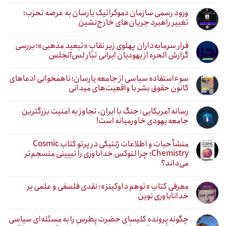
ورود رسمی سازمان دموکراتیک یارسان به عرصه تحزب؛
تغییر راهبرد جریان‌های خارج‌نشین
فرار سرمایه‌داران پهلوی زیر نقابِ «تبعید مذهبی»؛ بررسی
گزارش الحره از یهودیان ایرانی تبار لس‌آنجلس
سوءاستفاده سیاسی از جامعه یارسان؛ ناهمخوانی ادعاهای
کانون حقوق بشر با واقعیت‌های میدانی
رسانه آمریکایی: جنگ با ایران، تجاوز به امنیت بزرگترین
جامعه یهودی خاورمیانه است!
منشأ حیات و اطلاعات ژنتیکی در پرتو کتاب Cosmic
Chemistry؛ چرا لنوکس خداباوری را تبیینی منسجم‌تر
می‌داند؟
معرفی کتاب «توهم داوکینز»: نقدی فلسفی و علمی بر
خداناباوری نوین
چگونه پرونده کلیسای حضرت پطرس را به مسئله‌ای سیاسی