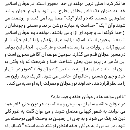
ها ذکر کرد: اصلی ترین مولفه آن خدا محوری است. در عرفان اسلامی
خدا به عنوان یک قادر مطلق مطرح می شود و تمام جهان مانند
صفرهایی هستند که در کنار “یک” معنا پیدا می کنند و ارزشمند می
شوند و آن “یک ” خداست به عبارت روشن تر تمام هستی وجودشان را
از خدا گرفته اند و جلوه ای از او می باشند. مولفه دوم عرفان اسلامی
شریعت محوری است. اسلام برنامه عملی زندگی را با تمام جزئیات از
طریق آیات و روایات به ما رسانده است و هر کس با انجام این برنامه
در مسیر عرفان قدم می گذارد. سومین مولفه آن آگاهی محوری است و
این آگاهی در پرتو دین، یعنی شناخت خدا و شریعت که راه رفتن به
سوی اوست، و عمل به آن به دست می آید و آن وقت تصویر درستی از
خود و جهان هستی و خالق آن حاصل می شود. اگر یک دیندار این سه
را مد نظر قرار دهد ، خداوند نور عرفان و معرفت را به او هدیه می کند.
آیا این مولفه ها در عرفان حلقه وجود دارد؟
در عرفان حلقه مسلمان، مسیحی و معتقد به هر دین حتی کافر همه
می توانند به شعور کیهانی متصل شوند و می توان گفت به طور کلی
دین کم رنگ می شود و به جای آن رسیدن به وحدت الهی برجسته می
شود. در اساس نامه عرفان حلقه اینطور نوشته شده است: ” کسانی که