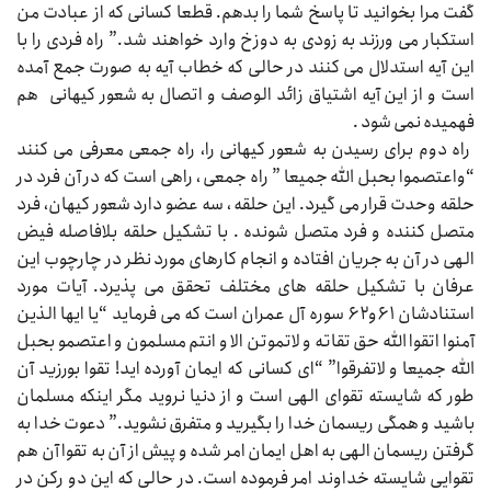
گفت مرا بخوانید تا پاسخ شما را بدهم. قطعا کسانی که از عبادت من
استکبار می ورزند به زودی به دوزخ وارد خواهند شد.” راه فردی را با
این آیه استدلال می کنند در حالی که خطاب آیه به صورت جمع آمده
است و از این آیه اشتیاق زائد الوصف و اتصال به شعور کیهانی هم
فهمیده نمی شود .
راه دوم برای رسیدن به شعور کیهانی را، راه جمعی معرفی می کنند
“واعتصموا بحبل الله جمیعا ” راه جمعی ، راهی است که در آن فرد در
حلقه وحدت قرار می گیرد. این حلقه ، سه عضو دارد شعور کیهان، فرد
متصل کننده و فرد متصل شونده . با تشکیل حلقه بلافاصله فیض
الهی در آن به جریان افتاده و انجام کارهای مورد نظر در چارچوب این
عرفان با تشکیل حلقه های مختلف تحقق می پذیرد. آیات مورد
استنادشان ۶۱و۶۲ سوره آل عمران است که می فرماید “یا ایها الذین
آمنوا اتقوا الله حق تقاته و لاتموتن الا و انتم مسلمون و اعتصمو بحبل
الله جمیعا و لاتفرقوا” “ای کسانی که ایمان آورده اید! تقوا بورزید آن
طور که شایسته تقوای الهی است و از دنیا نروید مگر اینکه مسلمان
باشید و همگی ریسمان خدا را بگیرید و متفرق نشوید.” دعوت خدا به
گرفتن ریسمان الهی به اهل ایمان امر شده و پیش از آن به تقوا آن هم
تقوایی شایسته خداوند امر فرموده است. در حالی که این دو رکن در