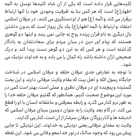
کلیدهایی قرار داده است که یکی از آن شاه کلیدها توسل به ائمه
اطهار(ع) است که هر کس بنا به ظرفیت وجودی خود با آنها ارتباط
برقرار می کند و ائمه (ع) هم از او دستگیری می کنند. در عرفان اسلامی
اعتقاد و ارتباط با ائمه اطهار(ع) یک بال پرواز است که بدون داشتن
بال دیگری به نام قرآن پرنده روح به جایی نمی رسد و اینها دو گوهری
هستند که پیام آور دین در میان مردم برای سعادتشان به یادگار
گذاشته است و هر کس که به این دو گوهر دست پیدا کند و درک
صحیحی ازآن داشته باشد راه کمال را می یابد و به خداوند نزدیک می
شود.
با توجه به تعارض جدی عرفان حلقه و عرفان اسلامی در شناخت
جایگاه رسول الله و اهل بیت که مقام ولایت عرفانی دارند و این بحث
گسترده و پیچیده ای در عرفان نظری و عملی است، بهتر است کمی در
مورد این موضوع صحبت کنیم. همانطور که گفتیم عرفان حلقه خدا را
به طور نرم کنار می گذرد و رابطه معرفتی و عاشقانه انسان با او را قطع
می کند. در گام بعد ولایت را به عنوان دومین مبنای عرفان اسلامی که
اندیشه ها و آثار بزرگان عرفان سرشار از آن است، کنار می گذارند.
ولایت به معنای عرفانی یعنی نزدیکی به خداوند. این نزدیکی تا جایی
پیش می رود که وجود سالک در نور خدا محو و فانی می شود. این نقطه