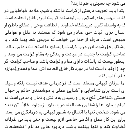
می شود چه نسبتی با هم دارند؟
ابتدا باید تعریف درستی از کرامت داشته باشیم. علامه طباطبایی در
کتاب بررسی های اسلامی می نویسند: کرامت امری خارق العاده است
که به واسطه تقرب درپیشگاه خداوند و لطافت روحی و صفای باطن از
انسان برای اثبات حق صادر می شود که مستند به علل و عواملی
طبیعی است. عارف از خدا می خواهد که مریض شفا پیدا کند . یا
مشکلی حل شود. ابن عربی کرامت را مساوی با استجابت دعا می داند.
صاحب کرامت با جدیت در عبادت و بندگی به مقام کرامت می رسد و
اینطور نیست که بالذات دارای مقام و کرامت باشد و صاحب کرامت اگر
چه از اولیاء است اما در مورد کار خارق العاده اش ادعا و تحدی(مبارزه
طلبی) نمی کند.
اما عرفان کیهانی معتقد است که فرادرمانی هدف نیست بلکه وسیله
ای است برای شناسایی و آشنایی عملی با هوشمندی حاکم بر جهان
هستی ، شناختن گنج درون و رسیدن به دانش و کمال و مدعی است که
تمام بیماری ها را شفا می هد البته در بسیاری از موارد ، خلاف آن دیده
می شود. شخص تنها با اتصال به شعور کیهانی به درمانگری می رسد.
برای این کار عمل و آگاهی خاصی لازم نیست و حتی باید بی طرفانه
قضاوت کند و تنها بیننده باشد. دردوره هایی به نام “تشعشعات