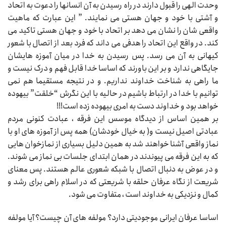
وحدت الهی را قبول دارند در راه رسیدن به آن انسانها را دعوت به اتحاد
و آشتی با خود و جهان هستی می نمایند. ” این عبارت که ماهیت
واقعی شان را نشان می دهد بر اتحاد با خود و جهان هستی تاکید می
کند. در واقع این اتحاد را هدفی می داند که فرد بعد از اتصال با شعور
کیهانی به آن می رسد. پس رسیدن به خدا در میان آموزه هایشان
جایگاهی ندارد و بر این باورند که اساسا خدا قابل فهم و درک نیست و
ما راهی به شناخت خداوند نداریم. و در نتیجه مستقیما هم نمی
توانیم با خدا در ارتباط باشیم در حالیه با این نگرش “خلقت” بیهوده
خواهد بود و خداوند دست به امری بیهوده زده است!!!
بر همین اساس از دیدگاه موسس این فرقه ، عبادت کنونی مردم
عبادتی اصیل نیست و( به خیال خودشان) همه پس از آموزه های او با
نماز واقعی آشنا خواهند شد به همین دلیل بسیاری از نمازخوان هایی
که به این فرقه می پیوندند در همان ابتدای جلسات بی نماز می شوند.
و در عوض به دنبال اتصال با شبکه شعوری عالم هستند. پس معنای
شریعت از نگاه عرفان حلقه با شریعتی که در اسلام راهی برای رشد و
کمال و نزدیکی به خداوند است ، متفاوت می شود.
اساسا عرفان ایرانی موجودیتی دارد؟ مولفه های آن چیست؟ آیا مولفه