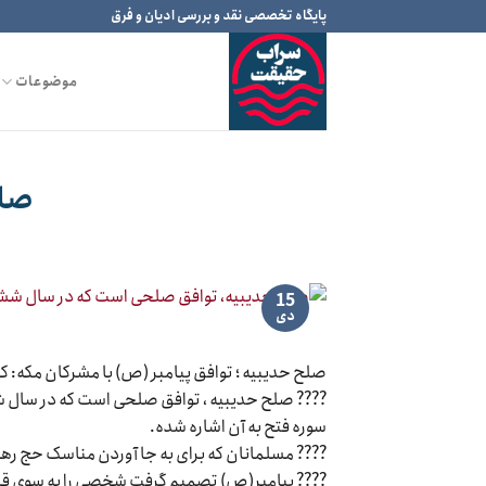
Ski
پایگاه تخصصی نقد و بررسی ادیان و فرق
t
conten
موضوعات
صلح
15
دی
صلح حدیبیه ؛ توافق پیامبر (ص) با مشرکان مکه: ک
???? صلح حدیبیه ، توافق صلحى است که در سال ش
سوره فتح به آن اشاره شده.
???? مسلمانان که برای به جا آوردن مناسک حج ر
???? پیامبر(ص) تصمیم گرفت شخصی را به سوی قری