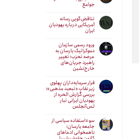
جوامع
تناقض‌گویی رسانه
آمریکایی درباره یهودیان
ایران
ورود رسمی سازمان
دموکراتیک یارسان به
عرصه تحزب؛ تغییر
راهبرد جریان‌های
خارج‌نشین
فرار سرمایه‌داران پهلوی
زیر نقابِ «تبعید مذهبی»؛
بررسی گزارش الحره از
یهودیان ایرانی تبار
لس‌آنجلس
سوءاستفاده سیاسی از
جامعه یارسان؛
ناهمخوانی ادعاهای
کانون حقوق بشر با