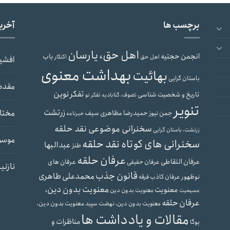
برچسب ها
آخری
اهل حق، یارسان
انجمن حجتیه
باب
اهل حق
اکنکار
افشی
بهداشت معنوی
بهائیت
باستان گرایی
مقدم
تفکر نوین
تاریخ و شخصیت شناسی
تصوف، گنابادیه
تفکر نو
تنویر
زرتشت
مختار
حمیدرضا مظاهری سیف
جمن نیوز
خبرنامه
سخنرانی موضوعی نقد حلقه
زرتشت، باستان گرایی
موسو
سخنرانی های کوتاه نقد حلقه
عبدالبها
طنز
عرفان حلقه
عرفان التقاطی
عرفان های
عرفان حقیقی
نازنی
قانون جذب
محمدعلی طاهری
نوظهور
عرفان کاذب
فرقه
معنویت بدون دین،
معنویت
معنویت بدون دین
مسیحیت
عرفان حلقه
معنویت بدون دین،
معنویت بدون دین، نهضت سپید
مقالات و یادداشت ها
مناظرات و
یوگا