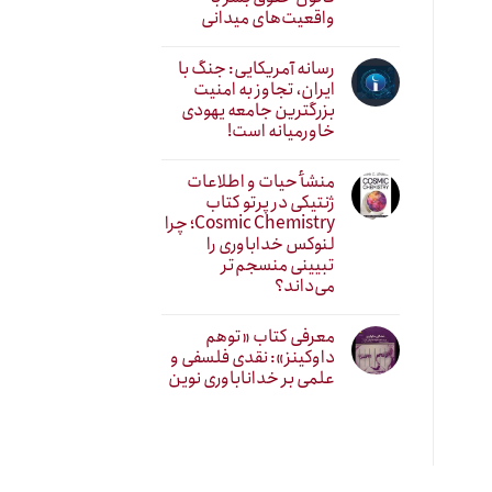
واقعیت‌های میدانی
رسانه آمریکایی: جنگ با
ایران، تجاوز به امنیت
بزرگترین جامعه یهودی
خاورمیانه است!
منشأ حیات و اطلاعات
ژنتیکی در پرتو کتاب
Cosmic Chemistry؛ چرا
لنوکس خداباوری را
تبیینی منسجم‌تر
می‌داند؟
معرفی کتاب «توهم
داوکینز»: نقدی فلسفی و
علمی بر خداناباوری نوین