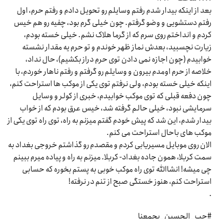
بعد از اینکه بیدار شدم رفتم وسایلم رو تحویل دادم و رفتم حرم، اول
رفتم دستشویی و وضو گرفتم. چون خیلی گرم بود، چفیه رو هم خیس
کردم و انداختم روی سرم که از گرما هلاک نشم. خیلی خسته بودم،
زیارت نچسبید، بعدش نماز ظهر خوندم و تو حرم یه مقدار نشسته
خوابیدم (چون اجازه نمی دادن توی حرم دراز بکشیم)، حال نداد،
خلاصه از حرم اومدم بیرون و وسایلم رو گرفتم و رفتم ناهار خوردم، با
اینکه خیلی خسته بودم، ولی نرفتم توی یکی از موکب ها استراحت کنم،
چون دفعه قبلی که توی موکب خوابیدم، خبری از کولر و وسایل
سرمایشی نبود، خیلی حالم گرفته شد، خیس عرق بودم که از خواب
بیدار شدم، این شد که پیش خودم گفتم میزنم به راه، توی راه توی یکی از
موکب های باحال استراحت می کنم.
الان روی موبایل مسیریابی کردم و مقصدم رو گذاشتم خروجی بغداد به
سمت کربلا، همون جاده بغداد- کربلا. میزنم به راه و پیاده میرم ببینم
چی میشه! انشاالله توی راه موکب خوبی به پستم بخوره که حسابی
استراحت کنم، هنوز خستگی صبح از تنم در نرفته!
.
#حب_الحسین_یجمعنا