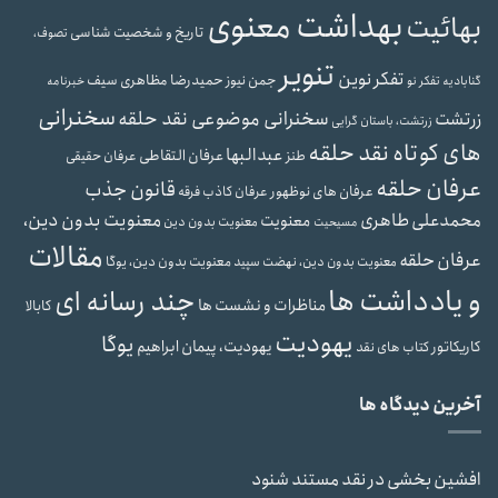
بهداشت معنوی
بهائیت
تاریخ و شخصیت شناسی
تصوف،
تنویر
تفکر نوین
حمیدرضا مظاهری سیف
جمن نیوز
گنابادیه
تفکر نو
خبرنامه
سخنرانی
سخنرانی موضوعی نقد حلقه
زرتشت
زرتشت، باستان گرایی
های کوتاه نقد حلقه
عبدالبها
عرفان التقاطی
طنز
عرفان حقیقی
عرفان حلقه
قانون جذب
عرفان های نوظهور
عرفان کاذب
فرقه
محمدعلی طاهری
معنویت بدون دین،
معنویت
معنویت بدون دین
مسیحیت
مقالات
عرفان حلقه
معنویت بدون دین، یوگا
معنویت بدون دین، نهضت سپید
و یادداشت ها
چند رسانه ای
مناظرات و نشست ها
کابالا
یهودیت
یوگا
یهودیت، پیمان ابراهیم
کاریکاتور
کتاب های نقد
آخرین دیدگاه ها
افشین بخشی
در
نقد مستند شنود