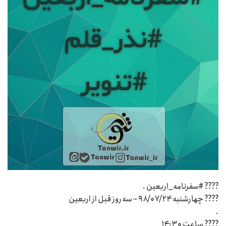
???? #سفرنامه_اربعین .
???? چهارشنبه ۹۸/۰۷/۲۴ – سه روز قبل از اربعین
.
???? ساعت ۱۴:۳۰