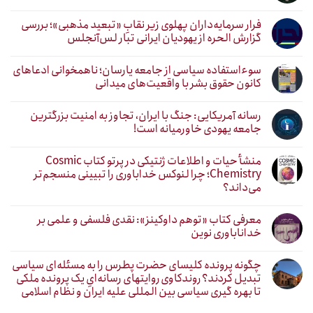
فرار سرمایه‌داران پهلوی زیر نقابِ «تبعید مذهبی»؛ بررسی
گزارش الحره از یهودیان ایرانی تبار لس‌آنجلس
سوءاستفاده سیاسی از جامعه یارسان؛ ناهمخوانی ادعاهای
کانون حقوق بشر با واقعیت‌های میدانی
رسانه آمریکایی: جنگ با ایران، تجاوز به امنیت بزرگترین
جامعه یهودی خاورمیانه است!
منشأ حیات و اطلاعات ژنتیکی در پرتو کتاب Cosmic
Chemistry؛ چرا لنوکس خداباوری را تبیینی منسجم‌تر
می‌داند؟
معرفی کتاب «توهم داوکینز»: نقدی فلسفی و علمی بر
خداناباوری نوین
چگونه پرونده کلیسای حضرت پطرس را به مسئله‌ای سیاسی
تبدیل کردند؟ روندکاوی روایتهای رسانه‌ایِ یک پرونده ملکی
تا بهره گیری سیاسی بین المللی علیه ایران و نظام اسلامی