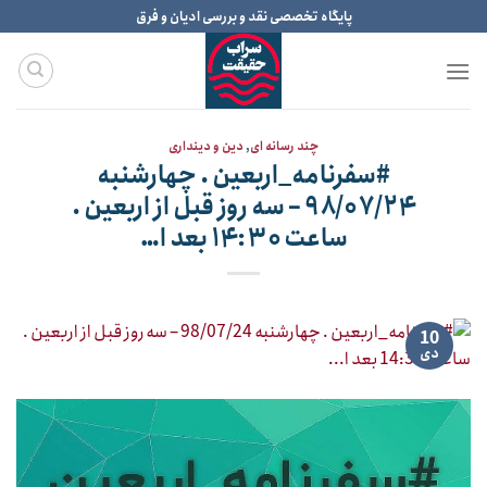
Ski
پایگاه تخصصی نقد و بررسی ادیان و فرق
t
conten
چند رسانه ای
,
دین و دینداری
#سفرنامه_اربعین . چهارشنبه
۹۸/۰۷/۲۴ – سه روز قبل از اربعین .
ساعت ۱۴:۳۰ بعد ا…
10
دی