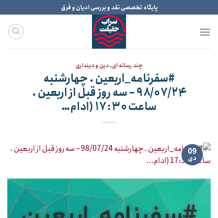
Ski
پایگاه تخصصی نقد و بررسی ادیان و فرق
t
conten
چند رسانه ای
,
دین و دینداری
#سفرنامه_اربعین . چهارشنبه
۹۸/۰۷/۲۴ – سه روز قبل از اربعین .
ساعت ۱۷:۳۰ (ادام…
09
دی