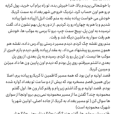
با خوشحالی پریدم بالا، خدا خیرش بده، تو راه برام آب خرید، پول کرایه
م رو هم اون حساب کرد، نزدیک خروجی شهر بغداد به سمت کربلا،
خودش می خواست پیاده بشه، به منم گفت انزل! (پیاده شو) پیاده
شدیم و با هم یه چهارراه رو رد کردیم. از دور یه پل بهم نشون داد، گفت
نرسیده به اون پل، بپیچ سمت چپ، برو تا برسی به موکب ها، خودش
هم رفت سوار یه ماشین دیگه شد و رفت.
منم روی نقشه چک کردم، دیدم مسیر درستی رو آدرس داده، نقشه هم
همون مسیر رو پیشنهاد می‌داد. یه مقدار پیاده رفتم، دیدم بازم خبری از
موکب ها نیست. اون پل رو رد کردم، رسیدم به پل بعدی، از روی پل
بعدی داشتم میرفتم، روی پل بودم که دیدم اون پایین ون ها داد میزنن
و میبرن کربلا.
قصد اولیه م این بود که همه مسیر کاظمین تا کربلا رو پیاده برم، اصلا
برای همین قصدِ مسخره بود که بیش از دو ساعت تو بغداد آواره شده
بودم. قصد اولیه م رو گذاشتم زیر پام و رفتم کنار ون ها. اول گفتم
محمودیه چند؟ گفتن ما از مسیر محمودیه نمی‌ریم، برو اونجا از سواری
ها سوال کن ( تو مسیر بغداد به کربلا، از جاده اصلی، اولین شهر یا
شهرک محمودیه است)
رفتم پیش سواری ها، گفتم چند؟ گفت ۲۵۰ دینار، یعنی ۲۵۰ هزار