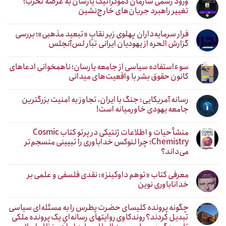
ورود رسمی سازمان دموکراتیک یارسان به عرصه تحزب؛
تغییر راهبرد جریان‌های خارج‌نشین
فرار سرمایه‌داران پهلوی زیر نقابِ «تبعید مذهبی»؛ بررسی
گزارش الحره از یهودیان ایرانی تبار لس‌آنجلس
سوءاستفاده سیاسی از جامعه یارسان؛ ناهمخوانی ادعاهای
کانون حقوق بشر با واقعیت‌های میدانی
رسانه آمریکایی: جنگ با ایران، تجاوز به امنیت بزرگترین
جامعه یهودی خاورمیانه است!
منشأ حیات و اطلاعات ژنتیکی در پرتو کتاب Cosmic
Chemistry؛ چرا لنوکس خداباوری را تبیینی منسجم‌تر
می‌داند؟
معرفی کتاب «توهم داوکینز»: نقدی فلسفی و علمی بر
خداناباوری نوین
چگونه پرونده کلیسای حضرت پطرس را به مسئله‌ای سیاسی
تبدیل کردند؟ روندکاوی روایتهای رسانه‌ایِ یک پرونده ملکی