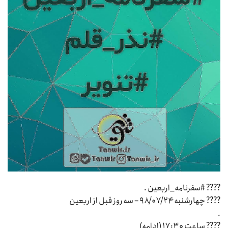
???? #سفرنامه_اربعین .
???? چهارشنبه ۹۸/۰۷/۲۴ – سه روز قبل از اربعین
.
???? ساعت ۱۷:۳۰ (ادامه)