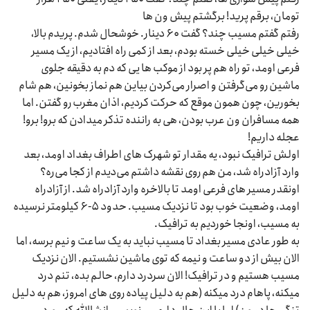
تومان، برقم پرید! برگشتم پیش ون ها
رفتم گفتم مسیب چند؟ گفت ۶۰ دینار. خوشحال شدم. پریدم بالا،
خیلی خیلی خیلی خسته بودم، بعد از کمی راه افتادیم، از یک مسیر
فرعی اومد، تو راه هم پر بود از موکب ها یی که دم به دقیقه جلوی
ماشین رو می‌گرفتن و اصرار می‌کردن بیاین هم نماز بخونین، هم شام
بخورین، چون همون موقع که حرکت کردیم، اذان مغرب رو گفتن. اما
همه مسافران ون عرب بودن، هی به راننده تذکر میدادن که برو! برو!
عجله داریم!
اولش ترافیک نبود، یه مقدار تو شهرک های اطراف بغداد اومد، بعد
وارد آزادراه شد، من هم روی نقشه داشتم می‌دیدم از کجا می‌ره؟
اونقدر مسیر های فرعی اومد تا بالاخره وارد آزادراه شد. از آزادراه
اومد، وضعیت خوب بود تا نزدیک مسیب. حدود ۵-۶ کیلومتر نرسیده
به مسیب، اونجا خوردیم به ترافیک.
به طور عادی مسیر بغداد تا مسیب نباید به یک ساعت و نیم برسه، اما
الان بیش از دو ساعت و نیمه که توی ماشین نشستیم. الان نزدیک
مسیب هستیم و در ترافیک! الان سردرد دارم، حالم بده، تنم درد
میکنه، پاهام درد میکنه (هم به دلیل پیاده روی های امروز، هم به دلیل