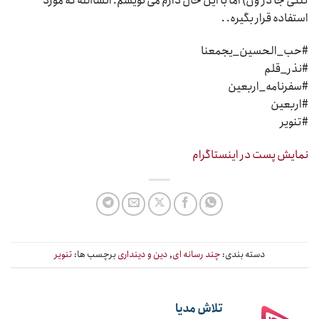
تنگی جا در ون) اما با این حال دارم می نویسم. انشاالله که مورد
استفاده قرار بگیره. .
#حب_الحسین_یجمعنا
#نذر_قلم
#سفرنامه_اربعین
#اربعین
#تنویر
نمایش پست در اینستاگرام
دسته بندی:
چند رسانه ای
,
دین و دینداری
برچسب ها:
تنویر
تلاش مدیا