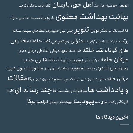
اهل حق، یارسان
انجمن حجتیه
باب
باستان گرایی
اهل حق
اکنکار
بهداشت معنوی
بهائیت
تاریخ و شخصیت شناسی
تصوف،
تنویر
تفکر نوین
حمیدرضا مظاهری سیف
جمن نیوز
گنابادیه
تفکر نو
خبرنامه
سخنرانی
سخنرانی موضوعی نقد حلقه
زرتشت
زرتشت، باستان گرایی
های کوتاه نقد حلقه
عبدالبها
عرفان التقاطی
طنز
عرفان حقیقی
عرفان حلقه
قانون جذب
عرفان های نوظهور
عرفان کاذب
فرقه
محمدعلی طاهری
معنویت بدون دین،
معنویت
معنویت بدون دین
مسیحیت
مقالات
عرفان حلقه
معنویت بدون دین، یوگا
معنویت بدون دین، نهضت سپید
و یادداشت ها
چند رسانه ای
مناظرات و نشست ها
کابالا
یهودیت
یوگا
یهودیت، پیمان ابراهیم
کاریکاتور
کتاب های نقد
آخرین دیدگاه ها