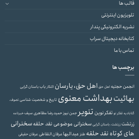
قالب ها
تلویزیون اینترنتی
نشریه الکترونیکی پندار
کتابخانه دیجیتال سراب
تماس با ما
برچسب ها
اهل حق، یارسان
انجمن حجتیه
باب
باستان گرایی
اهل حق
اکنکار
بهداشت معنوی
بهائیت
تاریخ و شخصیت شناسی
تصوف،
تنویر
تفکر نوین
حمیدرضا مظاهری سیف
جمن نیوز
گنابادیه
تفکر نو
خبرنامه
سخنرانی
سخنرانی موضوعی نقد حلقه
زرتشت
زرتشت، باستان گرایی
های کوتاه نقد حلقه
عبدالبها
عرفان التقاطی
طنز
عرفان حقیقی