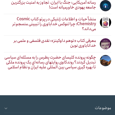
رسانه آمریکایی: جنگ با ایران، تجاوز به امنیت بزرگترین
جامعه یهودی خاورمیانه است!
منشأ حیات و اطلاعات ژنتیکی در پرتو کتاب Cosmic
Chemistry؛ چرا لنوکس خداباوری را تبیینی منسجم‌تر
می‌داند؟
معرفی کتاب «توهم داوکینز»: نقدی فلسفی و علمی بر
خداناباوری نوین
چگونه پرونده کلیسای حضرت پطرس را به مسئله‌ای سیاسی
تبدیل کردند؟ روندکاوی روایتهای رسانه‌ایِ یک پرونده ملکی
تا بهره گیری سیاسی بین المللی علیه ایران و نظام اسلامی
موضوعات