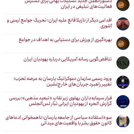
دستورالعمل جدید تشکیلات بهائی برای گسترش
فعالیت‌های تبلیغی در ایران
اقدامی دیگر از نازیلا قانع علیه ایران؛ تحریک جوامع ارمنی و
آشوری
بهره‌گیری از ورزش برای دستیابی به اهداف در جوامع
تناقض‌گویی رسانه آمریکایی درباره یهودیان ایران
ورود رسمی سازمان دموکراتیک یارسان به عرصه تحزب؛
تغییر راهبرد جریان‌های خارج‌نشین
فرار سرمایه‌داران پهلوی زیر نقابِ «تبعید مذهبی»؛ بررسی
گزارش الحره از یهودیان ایرانی تبار لس‌آنجلس
سوءاستفاده سیاسی از جامعه یارسان؛ ناهمخوانی ادعاهای
کانون حقوق بشر با واقعیت‌های میدانی