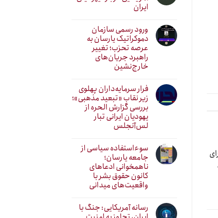
ایران
ورود رسمی سازمان
دموکراتیک یارسان به
عرصه تحزب؛ تغییر
راهبرد جریان‌های
خارج‌نشین
فرار سرمایه‌داران پهلوی
زیر نقابِ «تبعید مذهبی»؛
بررسی گزارش الحره از
یهودیان ایرانی تبار
لس‌آنجلس
سوءاستفاده سیاسی از
ای
جامعه یارسان؛
ناهمخوانی ادعاهای
کانون حقوق بشر با
واقعیت‌های میدانی
رسانه آمریکایی: جنگ با
ایران، تجاوز به امنیت