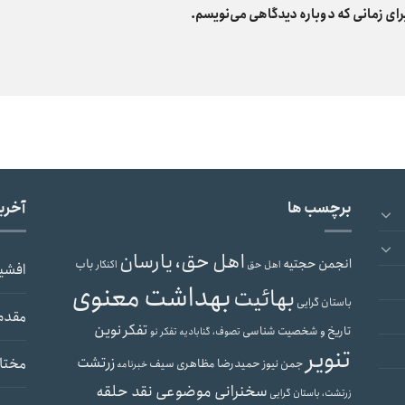
رای زمانی که دوباره دیدگاهی می‌نویسم.
برچسب ها
آخری
اهل حق، یارسان
انجمن حجتیه
باب
اهل حق
اکنکار
افشی
بهداشت معنوی
بهائیت
باستان گرایی
مقدم
تفکر نوین
تاریخ و شخصیت شناسی
تصوف، گنابادیه
تفکر نو
تنویر
زرتشت
مختار
حمیدرضا مظاهری سیف
جمن نیوز
خبرنامه
سخنرانی موضوعی نقد حلقه
زرتشت، باستان گرایی