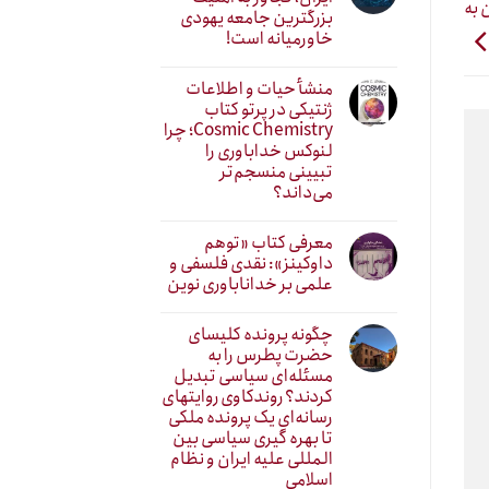
ی در ایران به
بزرگترین جامعه یهودی
خاورمیانه است!
منشأ حیات و اطلاعات
ژنتیکی در پرتو کتاب
Cosmic Chemistry؛ چرا
لنوکس خداباوری را
تبیینی منسجم‌تر
می‌داند؟
معرفی کتاب «توهم
داوکینز»: نقدی فلسفی و
علمی بر خداناباوری نوین
چگونه پرونده کلیسای
حضرت پطرس را به
مسئله‌ای سیاسی تبدیل
کردند؟ روندکاوی روایتهای
رسانه‌ایِ یک پرونده ملکی
تا بهره گیری سیاسی بین
المللی علیه ایران و نظام
اسلامی