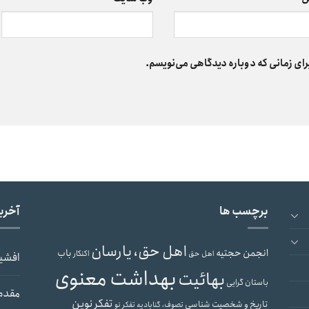
رای زمانی که دوباره دیدگاهی می‌نویسم.
برچسب ها
آخری
اهل حق، یارسان
انجمن حجتیه
باب
اهل حق
اکنکار
افشی
بهداشت معنوی
بهائیت
باستان گرایی
مقدم
تفکر نوین
تاریخ و شخصیت شناسی
تصوف، گنابادیه
تفکر نو