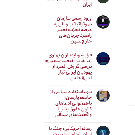
ایران
ورود رسمی سازمان
دموکراتیک یارسان به
عرصه تحزب؛ تغییر
راهبرد جریان‌های
خارج‌نشین
فرار سرمایه‌داران پهلوی
زیر نقابِ «تبعید مذهبی»؛
بررسی گزارش الحره از
یهودیان ایرانی تبار
لس‌آنجلس
سوءاستفاده سیاسی از
جامعه یارسان؛
ناهمخوانی ادعاهای
کانون حقوق بشر با
واقعیت‌های میدانی
رسانه آمریکایی: جنگ با
ایران، تجاوز به امنیت