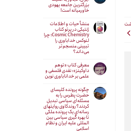
بزرگترین جامعه یهودی
خاورمیانه است!
منشأ حیات و اطلاعات
اشت
ژنتیکی در پرتو کتاب
Cosmic Chemistry؛ چرا
لنوکس خداباوری را
تبیینی منسجم‌تر
می‌داند؟
معرفی کتاب «توهم
داوکینز»: نقدی فلسفی و
علمی بر خداناباوری نوین
چگونه پرونده کلیسای
حضرت پطرس را به
مسئله‌ای سیاسی تبدیل
کردند؟ روندکاوی روایتهای
رسانه‌ایِ یک پرونده ملکی
تا بهره گیری سیاسی بین
المللی علیه ایران و نظام
اسلامی