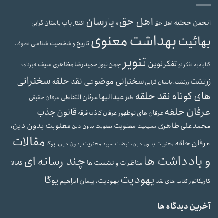
اهل حق، یارسان
انجمن حجتیه
باب
باستان گرایی
اهل حق
اکنکار
بهداشت معنوی
بهائیت
تاریخ و شخصیت شناسی
تصوف،
تنویر
تفکر نوین
حمیدرضا مظاهری سیف
جمن نیوز
گنابادیه
تفکر نو
خبرنامه
سخنرانی
سخنرانی موضوعی نقد حلقه
زرتشت
زرتشت، باستان گرایی
های کوتاه نقد حلقه
عبدالبها
عرفان التقاطی
طنز
عرفان حقیقی
عرفان حلقه
قانون جذب
عرفان های نوظهور
عرفان کاذب
فرقه
محمدعلی طاهری
معنویت بدون دین،
معنویت
معنویت بدون دین
مسیحیت
مقالات
عرفان حلقه
معنویت بدون دین، یوگا
معنویت بدون دین، نهضت سپید
و یادداشت ها
چند رسانه ای
مناظرات و نشست ها
کابالا
یهودیت
یوگا
یهودیت، پیمان ابراهیم
کاریکاتور
کتاب های نقد
آخرین دیدگاه ها