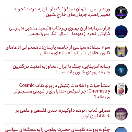
ورود رسمی سازمان دموکراتیک یارسان به عرصه تحزب؛
تغییر راهبرد جریان‌های خارج‌نشین
فرار سرمایه‌داران پهلوی زیر نقابِ «تبعید مذهبی»؛ بررسی
گزارش الحره از یهودیان ایرانی تبار لس‌آنجلس
سوءاستفاده سیاسی از جامعه یارسان؛ ناهمخوانی ادعاهای
کانون حقوق بشر با واقعیت‌های میدانی
رسانه آمریکایی: جنگ با ایران، تجاوز به امنیت بزرگترین
جامعه یهودی خاورمیانه است!
منشأ حیات و اطلاعات ژنتیکی در پرتو کتاب Cosmic
Chemistry؛ چرا لنوکس خداباوری را تبیینی منسجم‌تر
می‌داند؟
معرفی کتاب «توهم داوکینز»: نقدی فلسفی و علمی بر
خداناباوری نوین
چگونه پرونده کلیسای حضرت پطرس را به مسئله‌ای سیاسی