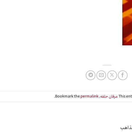
This en
عرفان حلقه
. Bookmark the
permalink
.
مذاهب