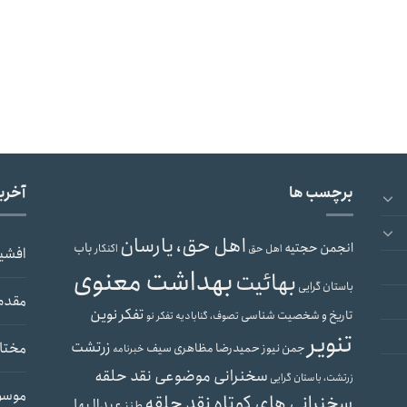
برچسب ها
آخری
اهل حق، یارسان
انجمن حجتیه
باب
اهل حق
اکنکار
افشی
بهداشت معنوی
بهائیت
باستان گرایی
مقدم
تفکر نوین
تاریخ و شخصیت شناسی
تصوف، گنابادیه
تفکر نو
تنویر
زرتشت
مختار
جمن نیوز
حمیدرضا مظاهری سیف
خبرنامه
سخنرانی موضوعی نقد حلقه
زرتشت، باستان گرایی
موسو
سخنرانی های کوتاه نقد حلقه
عبدالبها
طنز