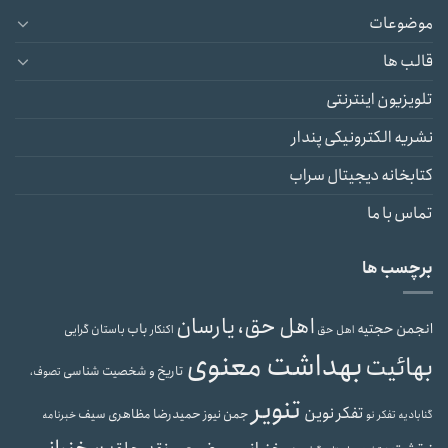
موضوعات
قالب ها
تلویزیون اینترنتی
نشریه الکترونیکی پندار
کتابخانه دیجیتال سراب
تماس با ما
برچسب ها
اهل حق، یارسان
انجمن حجتیه
باب
باستان گرایی
اهل حق
اکنکار
بهداشت معنوی
بهائیت
تاریخ و شخصیت شناسی
تصوف،
تنویر
تفکر نوین
حمیدرضا مظاهری سیف
جمن نیوز
گنابادیه
تفکر نو
خبرنامه