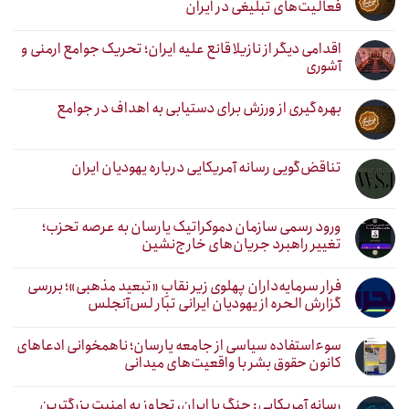
فعالیت‌های تبلیغی در ایران
اقدامی دیگر از نازیلا قانع علیه ایران؛ تحریک جوامع ارمنی و
آشوری
بهره‌گیری از ورزش برای دستیابی به اهداف در جوامع
تناقض‌گویی رسانه آمریکایی درباره یهودیان ایران
ورود رسمی سازمان دموکراتیک یارسان به عرصه تحزب؛
تغییر راهبرد جریان‌های خارج‌نشین
فرار سرمایه‌داران پهلوی زیر نقابِ «تبعید مذهبی»؛ بررسی
گزارش الحره از یهودیان ایرانی تبار لس‌آنجلس
سوءاستفاده سیاسی از جامعه یارسان؛ ناهمخوانی ادعاهای
کانون حقوق بشر با واقعیت‌های میدانی
رسانه آمریکایی: جنگ با ایران، تجاوز به امنیت بزرگترین