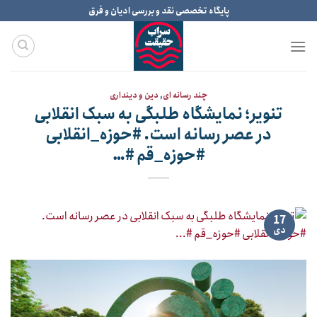
Ski
پایگاه تخصصی نقد و بررسی ادیان و فرق
t
conten
چند رسانه ای
,
دین و دینداری
تنویر؛ نمایشگاه طلبگی به سبک انقلابی
در عصر رسانه است. #حوزه_انقلابی
#حوزه_قم #…
17
دی