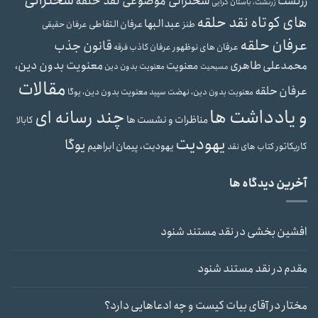
سخنرانی
سخنرانی موضوعی نقد حلقه
زرتشت
زرتشت، باستان گرایی
های کوتاه نقد حلقه
عبدالبها
عرفان التقاطی
طنز
عرفان حقیقی
عرفان حلقه
قانون جذب
عرفان های نوظهور
عرفان کاذب
فرقه
محمدعلی طاهری
معنویت بدون دین،
معنویت
معنویت بدون دین
مسیحیت
مقالات
عرفان حلقه
معنویت بدون دین، یوگا
معنویت بدون دین، نهضت سپید
و یادداشت ها
چند رسانه ای
مناظرات و نشست ها
کابالا
یهودیت
یوگا
یهودیت، پیمان ابراهیم
کاریکاتور
کتاب های نقد
آخرین دیدگاه ها
افشین بخشی
در
نقد مستند شنود
مقدم
در
نقد مستند شنود
مختار
در
آقای بیات کیست و چه ادعاهایی دارد؟