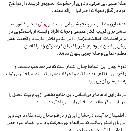
صلح‌طلبی، بی‌طرفی، و دوری از خشونت، تصویری فریبنده از مواضع
خود در قبال تحولات اخیر ایران ارائه دهند.
هدف این مطالب در واقع پشتیبانی از عناصر
بهائی
داخل کشور است؛
تلاشی برای فریب افکار عمومی و نجات افراد وابسته از پاسخگویی در
برابر اقدامات خیانت‌آمیزشان؛ این منابع تلاش دارند تا واقعیت نقش
برخی بهائیان در وقایع اخیر را کتمان کرده و آن را در لفافه‌ی
مظلوم‌نمایی و صلح‌جویی پنهان سازند.
دروغ بودن این ادعاها چنان آشکار است که هر مخاطب منصف و
واقع‌بین با نگاهی به عملکرد و تحرکات ده روز گذشته به‌راحتی می‌تواند
به نادرستی آن پی ببرد.
در کنار این ادعاهای بی‌اساس، این منابع بخشی از پیام بیت‌العدل را
نیز بازنشر کرده‌اند. در بخشی از این پیام آمده است:
«اطمینان به آینده درخشان ایران را در قلوب‌تان زنده نگاه دارید و بر
این باور استوار مانید که سرانجام نور معرفت و دانایی غمام تیره جهل
و نادانی را زائل خواهد ساخت…»