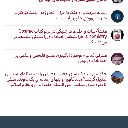
رسانه آمریکایی: جنگ با ایران، تجاوز به امنیت بزرگترین
جامعه یهودی خاورمیانه است!
منشأ حیات و اطلاعات ژنتیکی در پرتو کتاب Cosmic
Chemistry؛ چرا لنوکس خداباوری را تبیینی منسجم‌تر
می‌داند؟
معرفی کتاب «توهم داوکینز»: نقدی فلسفی و علمی بر
خداناباوری نوین
چگونه پرونده کلیسای حضرت پطرس را به مسئله‌ای سیاسی
تبدیل کردند؟ روندکاوی روایتهای رسانه‌ایِ یک پرونده ملکی
تا بهره گیری سیاسی بین المللی علیه ایران و نظام اسلامی