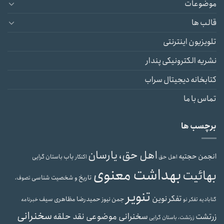
موضوعات
قالب ها
تلویزیون اینترنتی
نشریه الکترونیکی پندار
کتابخانه دیجیتال سراب
تماس با ما
برچسب ها
اهل حق، یارسان
انجمن حجتیه
باب
باستان گرایی
اهل حق
اکنکار
بهداشت معنوی
بهائیت
تاریخ و شخصیت شناسی
تصوف،
تنویر
تفکر نوین
حمیدرضا مظاهری سیف
جمن نیوز
گنابادیه
تفکر نو
خبرنامه
سخنرانی
سخنرانی موضوعی نقد حلقه
زرتشت
زرتشت، باستان گرایی