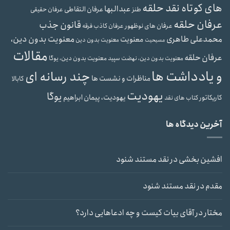
های کوتاه نقد حلقه
عبدالبها
عرفان التقاطی
طنز
عرفان حقیقی
عرفان حلقه
قانون جذب
عرفان های نوظهور
عرفان کاذب
فرقه
محمدعلی طاهری
معنویت بدون دین،
معنویت
معنویت بدون دین
مسیحیت
مقالات
عرفان حلقه
معنویت بدون دین، یوگا
معنویت بدون دین، نهضت سپید
و یادداشت ها
چند رسانه ای
مناظرات و نشست ها
کابالا
یهودیت
یوگا
یهودیت، پیمان ابراهیم
کاریکاتور
کتاب های نقد
آخرین دیدگاه ها
افشین بخشی
در
نقد مستند شنود
مقدم
در
نقد مستند شنود
مختار
در
آقای بیات کیست و چه ادعاهایی دارد؟