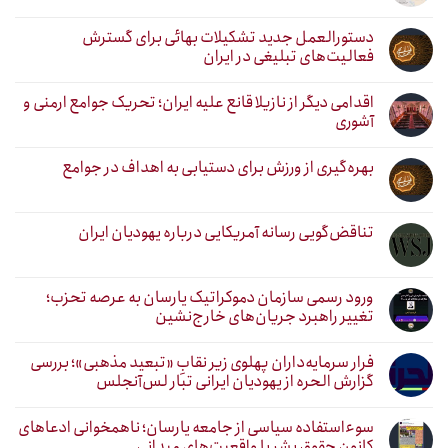
دستورالعمل جدید تشکیلات بهائی برای گسترش
فعالیت‌های تبلیغی در ایران
اقدامی دیگر از نازیلا قانع علیه ایران؛ تحریک جوامع ارمنی و
آشوری
بهره‌گیری از ورزش برای دستیابی به اهداف در جوامع
تناقض‌گویی رسانه آمریکایی درباره یهودیان ایران
ورود رسمی سازمان دموکراتیک یارسان به عرصه تحزب؛
تغییر راهبرد جریان‌های خارج‌نشین
فرار سرمایه‌داران پهلوی زیر نقابِ «تبعید مذهبی»؛ بررسی
گزارش الحره از یهودیان ایرانی تبار لس‌آنجلس
سوءاستفاده سیاسی از جامعه یارسان؛ ناهمخوانی ادعاهای
کانون حقوق بشر با واقعیت‌های میدانی