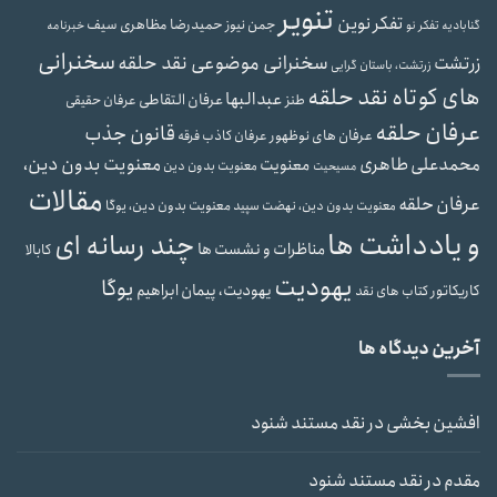
تنویر
تفکر نوین
حمیدرضا مظاهری سیف
جمن نیوز
گنابادیه
تفکر نو
خبرنامه
سخنرانی
سخنرانی موضوعی نقد حلقه
زرتشت
زرتشت، باستان گرایی
های کوتاه نقد حلقه
عبدالبها
عرفان التقاطی
طنز
عرفان حقیقی
عرفان حلقه
قانون جذب
عرفان های نوظهور
عرفان کاذب
فرقه
محمدعلی طاهری
معنویت بدون دین،
معنویت
معنویت بدون دین
مسیحیت
مقالات
عرفان حلقه
معنویت بدون دین، یوگا
معنویت بدون دین، نهضت سپید
و یادداشت ها
چند رسانه ای
مناظرات و نشست ها
کابالا
یهودیت
یوگا
یهودیت، پیمان ابراهیم
کاریکاتور
کتاب های نقد
آخرین دیدگاه ها
افشین بخشی
در
نقد مستند شنود
مقدم
در
نقد مستند شنود