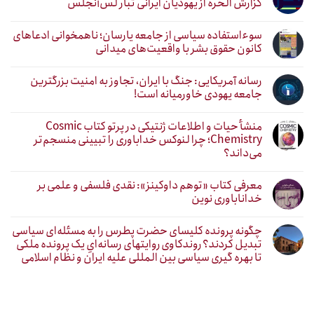
گزارش الحره از یهودیان ایرانی تبار لس‌آنجلس
سوءاستفاده سیاسی از جامعه یارسان؛ ناهمخوانی ادعاهای
کانون حقوق بشر با واقعیت‌های میدانی
رسانه آمریکایی: جنگ با ایران، تجاوز به امنیت بزرگترین
جامعه یهودی خاورمیانه است!
منشأ حیات و اطلاعات ژنتیکی در پرتو کتاب Cosmic
Chemistry؛ چرا لنوکس خداباوری را تبیینی منسجم‌تر
می‌داند؟
معرفی کتاب «توهم داوکینز»: نقدی فلسفی و علمی بر
خداناباوری نوین
چگونه پرونده کلیسای حضرت پطرس را به مسئله‌ای سیاسی
تبدیل کردند؟ روندکاوی روایتهای رسانه‌ایِ یک پرونده ملکی
تا بهره گیری سیاسی بین المللی علیه ایران و نظام اسلامی