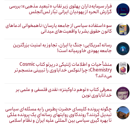
فرار سرمایه‌داران پهلوی زیر نقابِ «تبعید مذهبی»؛ بررسی
گزارش الحره از یهودیان ایرانی تبار لس‌آنجلس
سوءاستفاده سیاسی از جامعه یارسان؛ ناهمخوانی ادعاهای
کانون حقوق بشر با واقعیت‌های میدانی
رسانه آمریکایی: جنگ با ایران، تجاوز به امنیت بزرگترین
جامعه یهودی خاورمیانه است!
منشأ حیات و اطلاعات ژنتیکی در پرتو کتاب Cosmic
Chemistry؛ چرا لنوکس خداباوری را تبیینی منسجم‌تر
می‌داند؟
معرفی کتاب «توهم داوکینز»: نقدی فلسفی و علمی بر
خداناباوری نوین
چگونه پرونده کلیسای حضرت پطرس را به مسئله‌ای سیاسی
تبدیل کردند؟ روندکاوی روایتهای رسانه‌ایِ یک پرونده ملکی
تا بهره گیری سیاسی بین المللی علیه ایران و نظام اسلامی