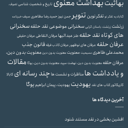
بهداشت معنوی
بهائیت
تاریخ و شخصیت شناسی
تصوف،
تنویر
تفکر نوین
حمیدرضا مظاهری سیف
جمن نیوز
گنابادیه
تفکر نو
خبرنامه
سخنرانی
سخنرانی موضوعی نقد حلقه
زرتشت
زرتشت، باستان گرایی
های کوتاه نقد حلقه
عبدالبها
عرفان التقاطی
طنز
عرفان حقیقی
عرفان حلقه
قانون جذب
عرفان های نوظهور
عرفان کاذب
فرقه
محمدعلی طاهری
معنویت بدون دین،
معنویت
معنویت بدون دین
مسیحیت
مقالات
عرفان حلقه
معنویت بدون دین، یوگا
معنویت بدون دین، نهضت سپید
و یادداشت ها
چند رسانه ای
مناظرات و نشست ها
کابالا
یهودیت
یوگا
یهودیت، پیمان ابراهیم
کاریکاتور
کتاب های نقد
آخرین دیدگاه ها
افشین بخشی
در
نقد مستند شنود