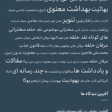
بهداشت معنوی
بهائیت
تاریخ و شخصیت شناسی
تصوف،
تنویر
تفکر نوین
حمیدرضا مظاهری سیف
جمن نیوز
گنابادیه
تفکر نو
خبرنامه
سخنرانی
سخنرانی موضوعی نقد حلقه
زرتشت
زرتشت، باستان گرایی
های کوتاه نقد حلقه
عبدالبها
عرفان التقاطی
طنز
عرفان حقیقی
عرفان حلقه
قانون جذب
عرفان های نوظهور
عرفان کاذب
فرقه
معنویت بدون دین،
محمدعلی طاهری
معنویت
مسیحیت
معنویت بدون دین
مقالات
عرفان حلقه
معنویت بدون دین، یوگا
معنویت بدون دین، نهضت سپید
و یادداشت ها
چند رسانه ای
مناظرات و نشست ها
کابالا
یهودیت
یوگا
یهودیت، پیمان ابراهیم
کاریکاتور
کتاب های نقد
آخرین دیدگاه ها
افشین بخشی
در
نقد مستند شنود