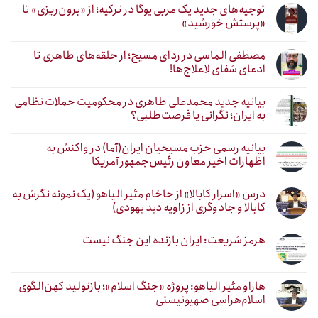
توجیه‌های جدید یک مربی یوگا در ترکیه؛ از «برون‌ریزی» تا
«پرستش خورشید»
مصطفی الماسی در ردای مسیح؛ از حلقه‌های طاهری تا
ادعای شفای لاعلاج‌ها!
بیانیه جدید محمدعلی طاهری در محکومیت حملات نظامی
به ایران؛ نگرانی یا فرصت‌طلبی؟
بیانیه رسمی حزب مسیحیان ایران(آما) در واکنش به
اظهارات اخیر معاون رئیس‌جمهور آمریکا
درس «اسرار کابالا» از حاخام مئیر الیاهو (یک نمونه نگرش به
کابالا و جادوگری از زاویه دید یهودی)
هرمز شریعت: ایران بازنده این جنگ نیست
هاراو مئیر الیاهو: پروژه «جنگ اسلام»؛ بازتولید کهن‌الگوی
اسلام‌هراسی صهیونیستی