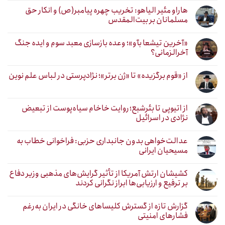
هاراو مئیر الیاهو: تخریب چهره پیامبر(ص) و انکار حق
مسلمانان بر بیت‌المقدس
«آخرین تیشعا بآو»؛ وعده بازسازی معبد سوم و ایده جنگ
آخرالزمانی؟
از «قوم برگزیده» تا «ژن برتر»؛ نژادپرستی در لباس علم نوین
از اتیوپی تا بئرشبع؛ روایت خاخام سیاه‌پوست از تبعیض
نژادی در اسرائیل
عدالت‌خواهی بدون جانبداری حزبی: فراخوانی خطاب به
مسیحیان ایرانی
کشیشان ارتش آمریکا از تأثیر گرایش‌های مذهبی وزیر دفاع
بر ترفیع و ارزیابی‌ها ابراز نگرانی کردند
گزارش تازه از گسترش کلیساهای خانگی در ایران به‌رغم
فشارهای امنیتی