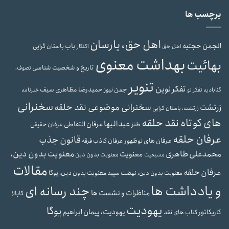
برچسب ها
اهل حق، یارسان
انجمن حجتیه
باب
باستان گرایی
اهل حق
اکنکار
بهداشت معنوی
بهائیت
تاریخ و شخصیت شناسی
تصوف،
تنویر
تفکر نوین
حمیدرضا مظاهری سیف
جمن نیوز
گنابادیه
تفکر نو
خبرنامه
سخنرانی
سخنرانی موضوعی نقد حلقه
زرتشت
زرتشت، باستان گرایی
های کوتاه نقد حلقه
عبدالبها
عرفان التقاطی
طنز
عرفان حقیقی
عرفان حلقه
قانون جذب
عرفان های نوظهور
عرفان کاذب
فرقه
محمدعلی طاهری
معنویت بدون دین،
معنویت
معنویت بدون دین
مسیحیت
مقالات
عرفان حلقه
معنویت بدون دین، یوگا
معنویت بدون دین، نهضت سپید
و یادداشت ها
چند رسانه ای
مناظرات و نشست ها
کابالا
یهودیت
یوگا
یهودیت، پیمان ابراهیم
کاریکاتور
کتاب های نقد