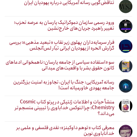
تناقض‌گویی رسانه آمریکایی درباره یهودیان ایران
ورود رسمی سازمان دموکراتیک یارسان به عرصه تحزب؛
تغییر راهبرد جریان‌های خارج‌نشین
فرار سرمایه‌داران پهلوی زیر نقابِ «تبعید مذهبی»؛ بررسی
گزارش الحره از یهودیان ایرانی تبار لس‌آنجلس
سوءاستفاده سیاسی از جامعه یارسان؛ ناهمخوانی ادعاهای
کانون حقوق بشر با واقعیت‌های میدانی
رسانه آمریکایی: جنگ با ایران، تجاوز به امنیت بزرگترین
جامعه یهودی خاورمیانه است!
منشأ حیات و اطلاعات ژنتیکی در پرتو کتاب Cosmic
Chemistry؛ چرا لنوکس خداباوری را تبیینی منسجم‌تر
می‌داند؟
معرفی کتاب «توهم داوکینز»: نقدی فلسفی و علمی بر
خداناباوری نوین