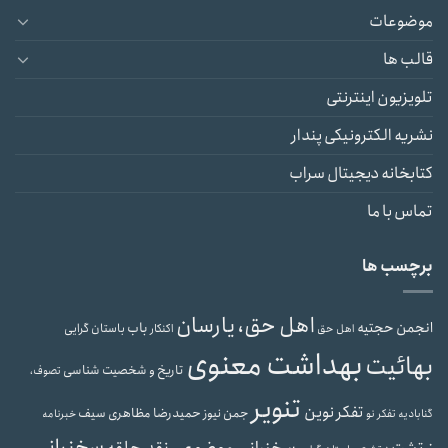
موضوعات
قالب ها
تلویزیون اینترنتی
نشریه الکترونیکی پندار
کتابخانه دیجیتال سراب
تماس با ما
برچسب ها
اهل حق، یارسان
انجمن حجتیه
باب
باستان گرایی
اهل حق
اکنکار
بهداشت معنوی
بهائیت
تاریخ و شخصیت شناسی
تصوف،
تنویر
تفکر نوین
حمیدرضا مظاهری سیف
جمن نیوز
گنابادیه
تفکر نو
خبرنامه
سخنرانی