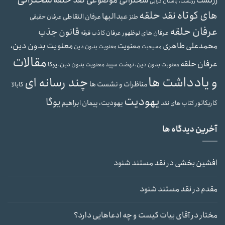
سخنرانی موضوعی نقد حلقه
زرتشت
زرتشت، باستان گرایی
های کوتاه نقد حلقه
عبدالبها
عرفان التقاطی
طنز
عرفان حقیقی
عرفان حلقه
قانون جذب
عرفان های نوظهور
عرفان کاذب
فرقه
محمدعلی طاهری
معنویت بدون دین،
معنویت
معنویت بدون دین
مسیحیت
مقالات
عرفان حلقه
معنویت بدون دین، یوگا
معنویت بدون دین، نهضت سپید
و یادداشت ها
چند رسانه ای
مناظرات و نشست ها
کابالا
یهودیت
یوگا
یهودیت، پیمان ابراهیم
کاریکاتور
کتاب های نقد
آخرین دیدگاه ها
افشین بخشی
در
نقد مستند شنود
مقدم
در
نقد مستند شنود
مختار
در
آقای بیات کیست و چه ادعاهایی دارد؟