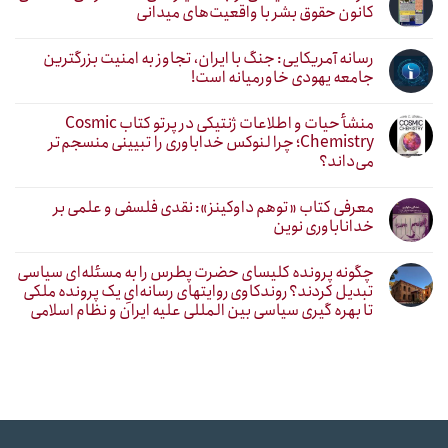
کانون حقوق بشر با واقعیت‌های میدانی
رسانه آمریکایی: جنگ با ایران، تجاوز به امنیت بزرگترین
جامعه یهودی خاورمیانه است!
منشأ حیات و اطلاعات ژنتیکی در پرتو کتاب Cosmic
Chemistry؛ چرا لنوکس خداباوری را تبیینی منسجم‌تر
می‌داند؟
معرفی کتاب «توهم داوکینز»: نقدی فلسفی و علمی بر
خداناباوری نوین
چگونه پرونده کلیسای حضرت پطرس را به مسئله‌ای سیاسی
تبدیل کردند؟ روندکاوی روایتهای رسانه‌ایِ یک پرونده ملکی
تا بهره گیری سیاسی بین المللی علیه ایران و نظام اسلامی