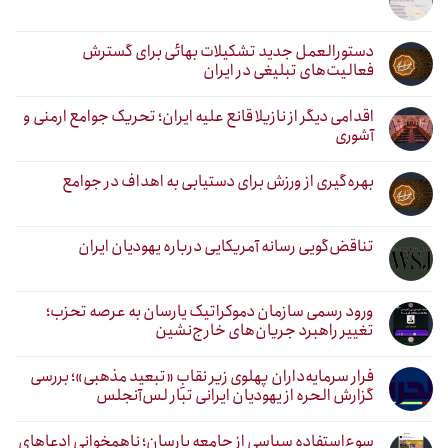
دستورالعمل جدید تشکیلات بهائی برای گسترش
فعالیت‌های تبلیغی در ایران
اقدامی دیگر از نازیلا قانع علیه ایران؛ تحریک جوامع ارمنی و
آشوری
بهره‌گیری از ورزش برای دستیابی به اهداف در جوامع
تناقض‌گویی رسانه آمریکایی درباره یهودیان ایران
ورود رسمی سازمان دموکراتیک یارسان به عرصه تحزب؛
تغییر راهبرد جریان‌های خارج‌نشین
فرار سرمایه‌داران پهلوی زیر نقابِ «تبعید مذهبی»؛ بررسی
گزارش الحره از یهودیان ایرانی تبار لس‌آنجلس
سوءاستفاده سیاسی از جامعه یارسان؛ ناهمخوانی ادعاهای