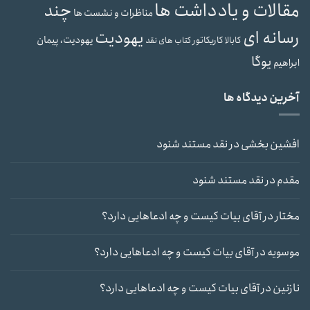
مقالات و یادداشت ها
چند
مناظرات و نشست ها
رسانه ای
یهودیت
یهودیت، پیمان
کابالا
کاریکاتور
کتاب های نقد
یوگا
ابراهیم
آخرین دیدگاه ها
افشین بخشی
در
نقد مستند شنود
مقدم
در
نقد مستند شنود
مختار
در
آقای بیات کیست و چه ادعاهایی دارد؟
موسویه
در
آقای بیات کیست و چه ادعاهایی دارد؟
نازنین
در
آقای بیات کیست و چه ادعاهایی دارد؟