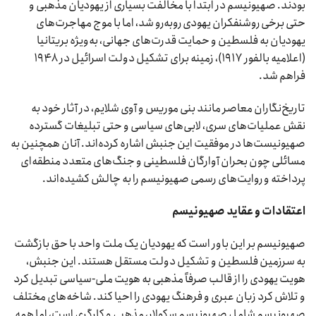
بودند. صهیونیسم در ابتدا با مخالفت بسیاری از یهودیان مذهبی و
حتی برخی روشنفکران یهودی روبه‌رو شد، اما با موج مهاجرت‌های
یهودیان به فلسطین و حمایت قدرت‌های جهانی، به‌ویژه بریتانیا
(اعلامیه بالفور ۱۹۱۷)، زمینه برای تشکیل دولت اسرائیل در ۱۹۴۸
فراهم شد.
تاریخ‌نگاران معاصر مانند بنی موریس و آوی شلایم، در آثار خود به
نقش عملیات‌های سری، لابی‌های سیاسی و حتی تبلیغات گسترده
صهیونیست‌ها در موفقیت این جنبش اشاره کرده‌اند. آنان همچنین به
مسائلی چون بحران آوارگان فلسطینی و جنگ‌های متعدد منطقه‌ای
پرداخته و روایت‌های رسمی صهیونیسم را به چالش کشیده‌اند.
اعتقادات و عقاید صهیونیسم
صهیونیسم بر این باور است که یهودیان یک ملت واحد با حق بازگشت
به سرزمین فلسطین و تشکیل دولت مستقل هستند. این جنبش،
هویت یهودی را از قالب صرفاً مذهبی به هویت ملی-سیاسی تبدیل کرد
و تلاش کرد زبان عبری و فرهنگ یهودی را احیا کند. شاخه‌های مختلف
صهیونیسم شامل صهیونیسم سکولار، مذهبی و کارگری است، اما همه