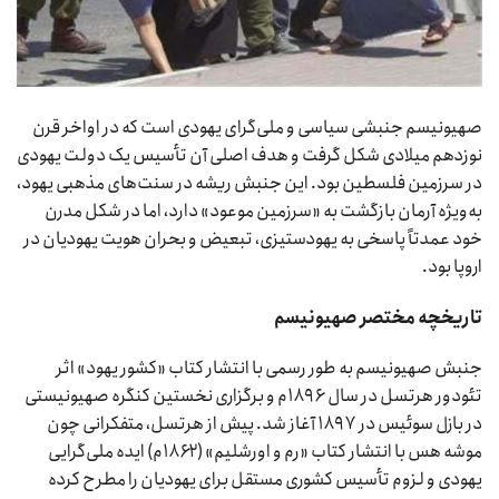
صهیونیسم جنبشی سیاسی و ملی‌گرای یهودی است که در اواخر قرن
نوزدهم میلادی شکل گرفت و هدف اصلی آن تأسیس یک دولت یهودی
در سرزمین فلسطین بود. این جنبش ریشه در سنت‌های مذهبی یهود،
به‌ویژه آرمان بازگشت به «سرزمین موعود» دارد، اما در شکل مدرن
خود عمدتاً پاسخی به یهودستیزی، تبعیض و بحران هویت یهودیان در
اروپا بود.
تاریخچه مختصر صهیونیسم
جنبش صهیونیسم به طور رسمی با انتشار کتاب «کشور یهود» اثر
تئودور هرتسل در سال ۱۸۹۶م و برگزاری نخستین کنگره صهیونیستی
در بازل سوئیس در ۱۸۹۷ آغاز شد. پیش از هرتسل، متفکرانی چون
موشه هس با انتشار کتاب «رم و اورشلیم» (۱۸۶۲م) ایده ملی‌گرایی
یهودی و لزوم تأسیس کشوری مستقل برای یهودیان را مطرح کرده