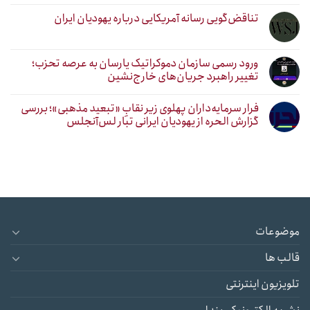
تناقض‌گویی رسانه آمریکایی درباره یهودیان ایران
ورود رسمی سازمان دموکراتیک یارسان به عرصه تحزب؛
تغییر راهبرد جریان‌های خارج‌نشین
فرار سرمایه‌داران پهلوی زیر نقابِ «تبعید مذهبی»؛ بررسی
گزارش الحره از یهودیان ایرانی تبار لس‌آنجلس
موضوعات
قالب ها
تلویزیون اینترنتی