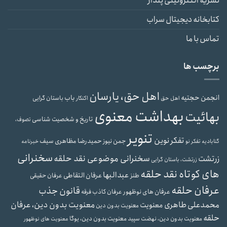
نشریه الکترونیکی پندار
کتابخانه دیجیتال سراب
تماس با ما
برچسب ها
اهل حق، یارسان
انجمن حجتیه
باب
باستان گرایی
اهل حق
اکنکار
بهداشت معنوی
بهائیت
تاریخ و شخصیت شناسی
تصوف،
تنویر
تفکر نوین
حمیدرضا مظاهری سیف
جمن نیوز
گنابادیه
تفکر نو
خبرنامه
سخنرانی
سخنرانی موضوعی نقد حلقه
زرتشت
زرتشت، باستان گرایی
های کوتاه نقد حلقه
عبدالبها
عرفان التقاطی
طنز
عرفان حقیقی
عرفان حلقه
قانون جذب
عرفان های نوظهور
عرفان کاذب
فرقه
محمدعلی طاهری
معنویت بدون دین، عرفان
معنویت
معنویت بدون دین
حلقه
معنویت بدون دین، یوگا
معنویت بدون دین، نهضت سپید
معنویت های نوظهور